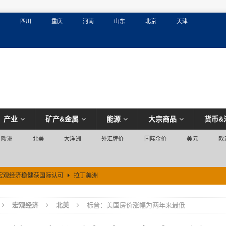
四川
重庆
河南
山东
北京
天津
产业
矿产&金属
能源
大宗商品
货币&
欧洲
北美
大洋洲
外汇牌价
国际金价
美元
欧
宏观经济稳健获国际认可
拉丁美洲
宏观经济
北美
标普：美国房价涨幅为两年来最低