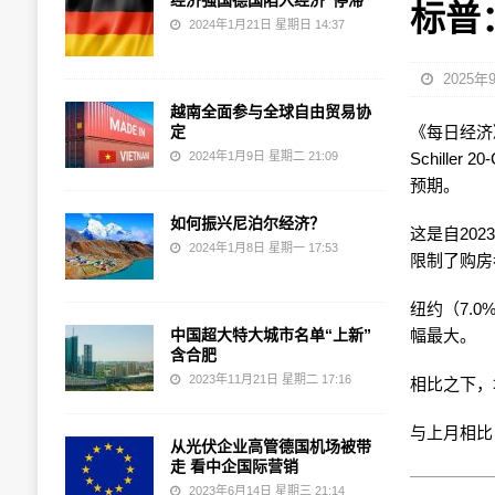
经济强国德国陷入经济“停滞”
标普
2024年1月21日 星期日 14:37
2025年
越南全面参与全球自由贸易协
定
《每日经济》 
2024年1月9日 星期二 21:09
Schille
预期。
如何振兴尼泊尔经济？
这是自20
2024年1月8日 星期一 17:53
限制了购房
纽约（7.0
中国超大特大城市名单“上新”
幅最大。
含合肥
2023年11月21日 星期二 17:16
相比之下，
与上月相比
从光伏企业高管德国机场被带
走 看中企国际营销
2023年6月14日 星期三 21:14