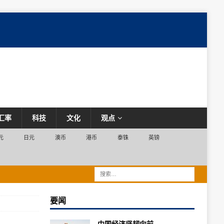
汇率
科技
文化
观点
元
日元
澳币
港币
泰铢
英镑
要闻