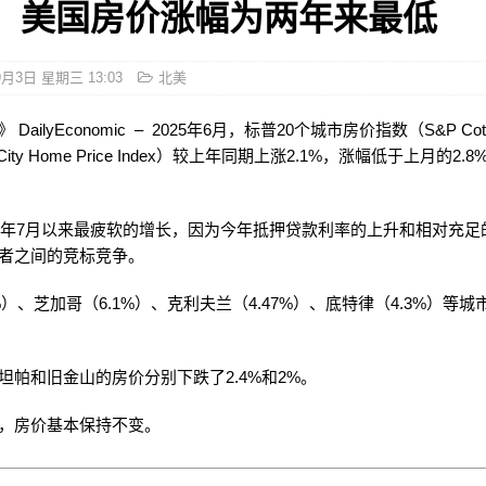
：美国房价涨幅为两年来最低
9月3日 星期三 13:03
北美
DailyEconomic – 2025年6月，标普20个城市房价指数（S&P Cotali
r 20-City Home Price Index）较上年同期上涨2.1%，涨幅低于上月的2
23年7月以来最疲软的增长，因为今年抵押贷款利率的上升和相对充足
者之间的竞标竞争。
%）、芝加哥（6.1%）、克利夫兰（4.47%）、底特律（4.3%）等
坦帕和旧金山的房价分别下跌了2.4%和2%。
，房价基本保持不变。