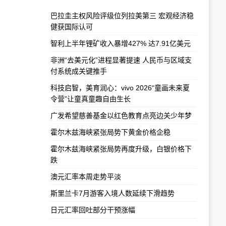
巴拉圭主权风险评级位列拉美第三 宏观经济稳
健获国际认可
智利上半年锂矿收入暴增427% 达7.91亿美元
非洲“去美元化”进程显著提速 人民币与区域支
付系统成关键推手
科技启智，美育润心：vivo 2026“童画未来夏
令营”让童真童趣自由生长
广发希望慈善基金以红色教育点亮边关少年梦
霍尔木兹海峡紧张局势下黄金价格企稳
霍尔木兹海峡紧张局势再度升级，白银价格下
跌
澳元汇率本周走势平淡
斯里兰卡7月游客入境人数延续下滑趋势
日元汇率回吐部分干预涨幅