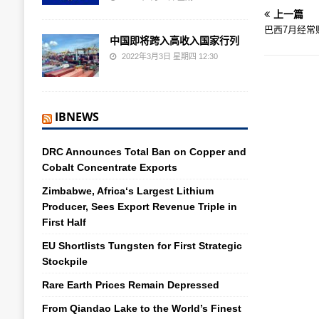
上一篇
巴西7月经常
中国即将跨入高收入国家行列
2022年3月3日 星期四 12:30
IBNEWS
DRC Announces Total Ban on Copper and
Cobalt Concentrate Exports
Zimbabwe, Africa‘s Largest Lithium
Producer, Sees Export Revenue Triple in
First Half
EU Shortlists Tungsten for First Strategic
Stockpile
Rare Earth Prices Remain Depressed
From Qiandao Lake to the World’s Finest