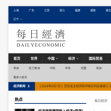
上海
广东
江苏
浙江
福建
湖南
湖北
辽宁
首页
世界
中国
经济
国际贸易
非洲
拉丁美洲
中亚
中东
东盟
亚洲
离岸人民币
经济新闻
[ 2026年8月7日 ]
巴拉圭主权风险评级位列拉美第三 
热点
每日经济