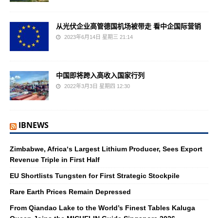
从光伏企业高管德国机场被带走 看中企国际营销
2023年6月14日 星期三 21:14
中国即将跨入高收入国家行列
2022年3月3日 星期四 12:30
IBNEWS
Zimbabwe, Africa‘s Largest Lithium Producer, Sees Export
Revenue Triple in First Half
EU Shortlists Tungsten for First Strategic Stockpile
Rare Earth Prices Remain Depressed
From Qiandao Lake to the World’s Finest Tables Kaluga