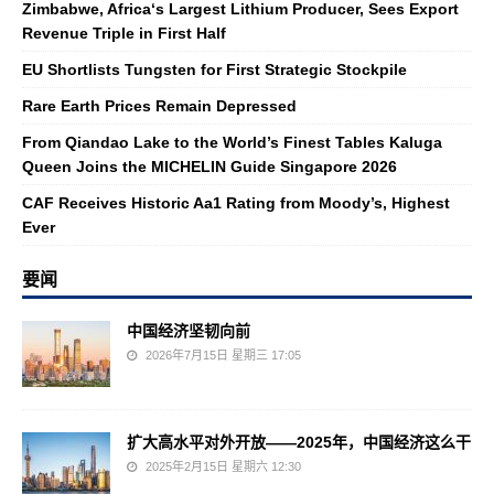
Zimbabwe, Africa‘s Largest Lithium Producer, Sees Export
Revenue Triple in First Half
EU Shortlists Tungsten for First Strategic Stockpile
Rare Earth Prices Remain Depressed
From Qiandao Lake to the World’s Finest Tables Kaluga
Queen Joins the MICHELIN Guide Singapore 2026
CAF Receives Historic Aa1 Rating from Moody’s, Highest
Ever
要闻
中国经济坚韧向前
2026年7月15日 星期三 17:05
扩大高水平对外开放——2025年，中国经济这么干
2025年2月15日 星期六 12:30