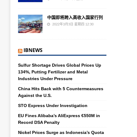
中国即将跨入高收入国家行列
2022年3月3日 星期四 12:30
IBNEWS
Sulfur Shortage Drives Global Prices Up
134%, Putting Fertilizer and Metal
Industries Under Pressure
China Hits Back with 5 Countermeasures
Against the U.S.
STO Express Under Investigation
EU Fines Alibaba’s AliExpress €550M in
Record DSA Penalty
Nickel Prices Surge as Indonesia’s Quota