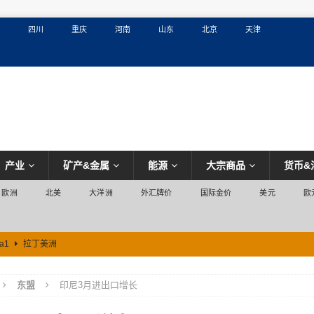
四川
重庆
河南
山东
北京
天津
产业
矿产&金属
能源
大宗商品
货币&
欧洲
北美
大洋洲
外汇牌价
国际金价
美元
欧
a1
拉丁美洲
东盟
印尼3月进出口增长