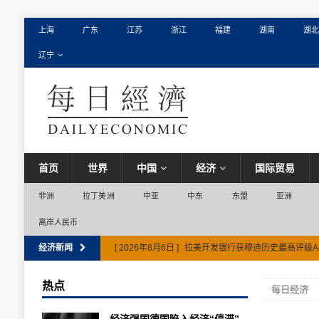
上海
广东
江苏
浙江
福建
湖南
湖北
辽宁
首页
世界
中国
经济
国际贸易
非洲
拉丁美洲
中亚
中东
东盟
亚洲
离岸人民币
经济新闻
[ 2026年8月6日 ]
拉美开发银行获穆迪历史最高评级A
热点
每日经济