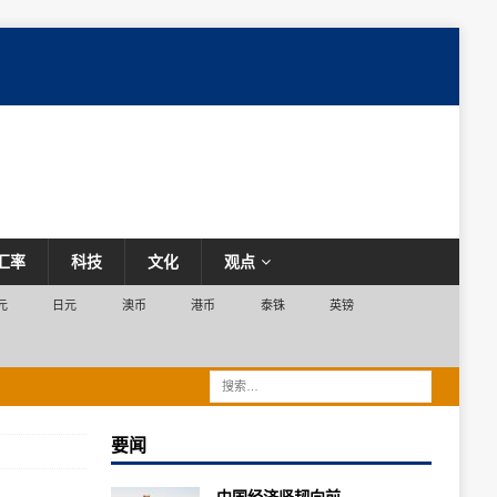
汇率
科技
文化
观点
元
日元
澳币
港币
泰铢
英镑
要闻