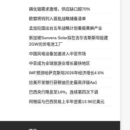
磷化铟需求激增，供应缺口超70%
欧盟将钨列入首批战略储备清单
孟加拉国出台五年战略计划重振黄麻产业
新加坡Sunvera Solar拟在吉尔吉斯斯坦投建
2GW光伏电池工厂
中国风电设备加速进入中亚市场
中亚成为全球旅游业增长最快地区
IMF预测哈萨克斯坦2026年经济增长4.6%
拉美开发银行获穆迪历史最高评级Aa1
巴西央行降息至14%，连续第四次下调
阿根廷与巴西贸易上半年逆差13.96亿美元