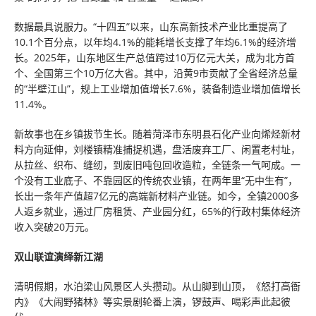
数据最具说服力。“十四五”以来，山东高新技术产业比重提高了
10.1个百分点，以年均4.1%的能耗增长支撑了年均6.1%的经济增
长。2025年，山东地区生产总值跨过10万亿元大关，成为北方首
个、全国第三个10万亿大省。其中，沿黄9市贡献了全省经济总量
的“半壁江山”，规上工业增加值增长7.6%，装备制造业增加值增长
11.4%。
新故事也在乡镇拔节生长。随着菏泽市东明县石化产业向烯烃新材
料方向延伸，刘楼镇精准捕捉机遇，盘活废弃工厂、闲置老村址，
从拉丝、织布、缝纫，到废旧吨包回收造粒，全链条一气呵成。一
个没有工业底子、不靠园区的传统农业镇，在两年里“无中生有”，
长出一条年产值超7亿元的高端新材料产业链。如今，全镇2000多
人返乡就业，通过厂房租赁、产业园分红，65%的行政村集体经济
收入突破20万元。
双山联谊演绎新江湖
清明假期，水泊梁山风景区人头攒动。从山脚到山顶，《怒打高衙
内》《大闹野猪林》等实景剧轮番上演，锣鼓声、喝彩声此起彼