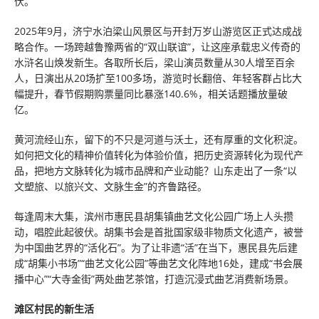
伏。
2025年9月，济宁水泊梁山风景区与开封万岁山游览区正式达成战
略合作。一场跨越鲁豫两省的“双山联谊”，让这座承载忠义传奇的
水浒名山焕发新生。各取所长后，梁山演员数量从30人增至百余
人，日演出从20场扩至100多场，游览时长翻倍、年轻客群占比大
幅提升，春节假期购票量同比暴涨140.6%，相关话题播放量破
亿。
黄河流经山东，留下的不只是河道与沃土，还有厚重的文化积淀。
如何把文化的精神价值转化为体验价值，把历史资源转化为现代产
品，把地方文脉转化为城市品牌和产业动能？山东走出了一条“以
文塑旅、以旅兴文、文脉生金”的齐鲁路径。
每逢周末大集，滨州市惠民县胡集镇曲艺文化公园广场上人头攒
动，唱腔此起彼伏。胡集书会是首批国家级非物质文化遗产，被誉
为中国曲艺界的“活化石”。为了让非遗“活”在当下，惠民县先后建
成“胡集小书场”“曲艺文化公园”等曲艺文化阵地16处，建成“书会展
播中心”“大寺金街”两处曲艺茶馆，打造沉浸式曲艺消费新场景。
滩区村民的新生活