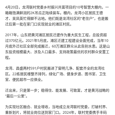
4月20日，龙湾联村党委乡村振兴共富项目的10号智慧大棚内，一
箱箱饱满鲜润的2K吊瓜正陆续装车。棚内，龙湾小区居民王德
才、吴凤英忙得脚不沾地。他们既是龙湾社区的“老住户”，也是搬
迁后第一批在家门口实现就业的滩区村民。
2017年，山东把黄河滩区居民迁建作为重大民生工程，总投资超
过370亿元。2021年5月底，滩区迁建工程建设全面完成，当年10
月底外迁社区全部完成搬迁，60万滩区群众从此告别水患。这是山
东投资规模最大、涉及人口最多、支持政策最优的农村群众安置工
程。
龙湾、昌盛两村591户村民搬进了窗明几净、配套齐全的龙湾社
区。22栋居民楼整齐排列，绿化广场、健身步道、图书室、卫生
室、便民超市一应俱全。
迁出来，只是第一步；稳得住、能发展、可致富，才是黄河战略的
“最后一公里”。
为实现社区融合、就业增收，当地成立龙湾联村党委，打破村界、
重新划片，将就业岗位送到家门口。2024年，联村党委携手丰码