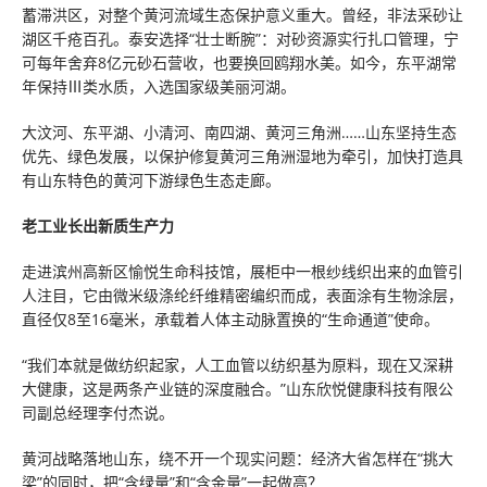
蓄滞洪区，对整个黄河流域生态保护意义重大。曾经，非法采砂让
湖区千疮百孔。泰安选择“壮士断腕”：对砂资源实行扎口管理，宁
可每年舍弃8亿元砂石营收，也要换回鸥翔水美。如今，东平湖常
年保持Ⅲ类水质，入选国家级美丽河湖。
大汶河、东平湖、小清河、南四湖、黄河三角洲……山东坚持生态
优先、绿色发展，以保护修复黄河三角洲湿地为牵引，加快打造具
有山东特色的黄河下游绿色生态走廊。
老工业长出新质生产力
走进滨州高新区愉悦生命科技馆，展柜中一根纱线织出来的血管引
人注目，它由微米级涤纶纤维精密编织而成，表面涂有生物涂层，
直径仅8至16毫米，承载着人体主动脉置换的“生命通道”使命。
“我们本就是做纺织起家，人工血管以纺织基为原料，现在又深耕
大健康，这是两条产业链的深度融合。”山东欣悦健康科技有限公
司副总经理李付杰说。
黄河战略落地山东，绕不开一个现实问题：经济大省怎样在“挑大
梁”的同时，把“含绿量”和“含金量”一起做高？