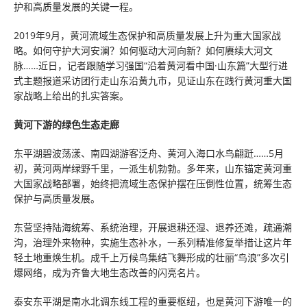
护和高质量发展的关键一程。
2019年9月，黄河流域生态保护和高质量发展上升为重大国家战
略。如何守护大河安澜？如何驱动大河向新？如何赓续大河文
脉……近日，记者跟随学习强国“沿着黄河看中国·山东篇”大型行进
式主题报道采访团行走山东沿黄九市，见证山东在践行黄河重大国
家战略上给出的扎实答案。
黄河下游的绿色生态走廊
东平湖碧波荡漾、南四湖游客泛舟、黄河入海口水鸟翩跹……5月
初，黄河两岸绿野千里，一派生机勃勃。多年来，山东锚定黄河重
大国家战略部署，始终把流域生态保护摆在压倒性位置，统筹生态
保护与高质量发展。
东营坚持陆海统筹、系统治理，开展退耕还湿、退养还滩，疏通潮
沟，治理外来物种，实施生态补水，一系列精准修复举措让这片年
轻土地重焕生机。成千上万候鸟集结飞舞形成的壮丽“鸟浪”多次引
爆网络，成为齐鲁大地生态改善的闪亮名片。
泰安东平湖是南水北调东线工程的重要枢纽，也是黄河下游唯一的