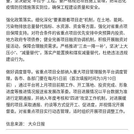
量，坚决避免“半拉子”工程。要严格规范项目施工管理，把常态化
疫情防控措施落实到位，确保工程建设质量和安全。
强化政策落实。细化深化“要素跟着项目走”机制，在土地、能耗、
污染物排放总量替代指标、水资源、资金等方面，强化对省重点项
目保障支持。对符合条件的省重点项目优先安排中央预算内投资、
地方政府专项债券；健全完善项目融资协调机制，积极开展融资对
接活动，保障合理融资需求。严格推进“三去一降一补”，坚决“上大
压小”、“减量替代”，落实产能置换和煤炭减量替代，杜绝违法违规
建设行为。
做好调度督导。省重点项目全部纳入重大项目管理服务平台调度管
理，各市、各部门要在每月5日前（首次填报时间为3月10日
前），通过平台将上月项目前期工作、开工落地、投资完成、形象
进度等推进情况报送省发展改革委。项目进展情况以平台数据为准
进行定期通报，并纳入年度考核和“四进”攻坚工作机制，对进展缓
慢的项目,采取通报、约谈等方式促开工、促进度，并视情况开展
督查。对省重点项目实行动态管理，适时组织开展项目调整工作。
信息来源： 大众日报