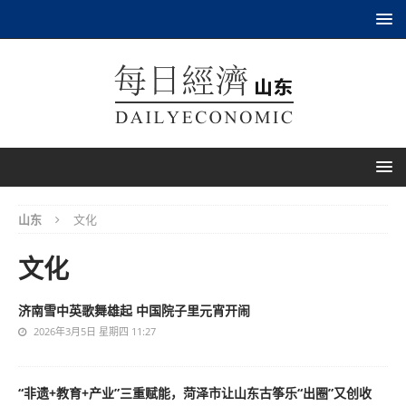
山东
文化
文化
济南雪中英歌舞雄起 中国院子里元宵开闹
2026年3月5日 星期四 11:27
“非遗+教育+产业”三重赋能，菏泽市让山东古筝乐“出圈”又创收