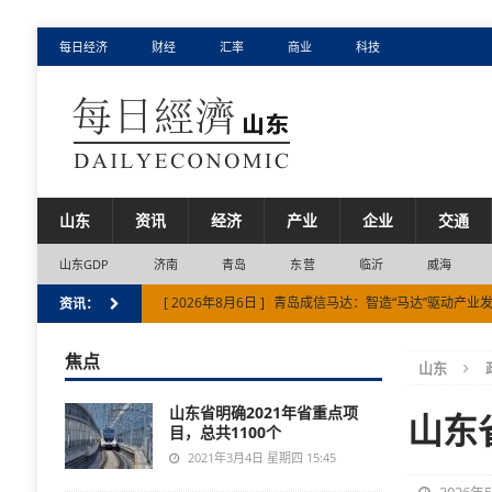
每日经济
财经
汇率
商业
科技
山东
资讯
经济
产业
企业
交通
山东GDP
济南
青岛
东营
临沂
威海
[ 2026年8月6日 ]
青岛成信马达：智造“马达”驱动产业
资讯：
[ 2026年8月6日 ]
烟台市海关量身定制便利化举措，助
焦点
山东
[ 2026年8月6日 ]
威海市水上装备产业带“链”动全球
山东省明确2021年省重点项
[ 2026年8月6日 ]
临沂市跨境贸易高水平开放试点见实
山东
目，总共1100个
[ 2026年8月6日 ]
中关村店的口碑从何而来
市场
2021年3月4日 星期四 15:45