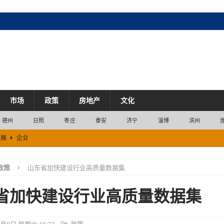
市场
政策
房地产
文化
德州
日照
枣庄
泰安
济宁
淄博
滨州
发展
企业
推县域外贸高质量发展
市场
政策
山东省加快建设行业高质量数据集
产业
效
市场
省加快建设行业高质量数据集