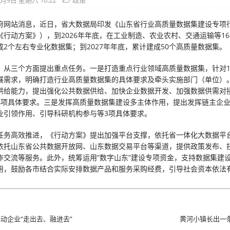
5月9日 星期六 16:22
政策
府网站消息，近日，省大数据局印发《山东省行业高质量数据集建设专项
《行动方案》），到2026年年底，在工业制造、农业农村、交通运输等1
成2个左右专业化数据集；到2027年年底，累计建成50个高质量数据集。
》从三个方面提出重点任务。一是打造重点行业领域高质量数据集，针对1
展需求，明确打造行业高质量数据集的具体要求及牵头实施部门（单位）
供给能力，提出强化公共数据供给、加快企业数据开发、加强数据供需对
4项具体要求。三是发挥高质量数据集建设多主体作用，提出发挥链主企
业引领作用、引导科研机构参与等3项具体要求。
任务高效推进，《行动方案》提出加强平台支撑，依托省一体化大数据平
依托山东省公共数据开放网、山东数据交易平台等渠道，提供政策发布、
作交流等服务。此外，统筹运用“数字山东”建设专项资金，支持数据集建
用，鼓励各市结合实际安排数据产品和服务采购经费，引导社会资本依法
动企业“走出去、融进去”
黄河小镇长出一