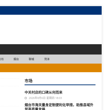
潍坊
烟台
聊城
菏泽
市场
中关村店的口碑从何而来
2026年8月6日 星期四 18:03
烟台市海关量身定制便利化举措，助推县域外
贸高质量发展