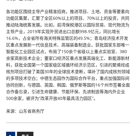
各功能区围绕主导产业精准招商，推进项目、土地、资金等要素向
功能区集聚，汇聚了全区60%以上的项目、70%以上的投资，共同
推动陆海统筹发展。比如，前湾保税港区以国际贸易、现代物流为
主导产业，2019年实现外贸进出口总额998.9亿元，同比增长
16.6%，占全省所有海关特殊监管区的49.5%；青岛经济技术开发
区重点发展新一代信息技术、高端装备制造业，获批国家东部唯一
智能化工业园区试点，布局了150余个省级以上重点实验室、380
余家高新技术企业；董家口经济区重点发展高端化工、新能源新材
料，获批全国第一个国家级区域循环经济示范区，引进的聚烯烃成
核剂项目打破了美国30年的全球技术垄断，填补了国内成核剂领域
的多项技术空白；中德生态园作为国际合作平台，重点加强国际间
协同创新，与德国、英国、韩国、俄罗斯等国的16个州市签署全面
合作备忘录，引进生命健康、节能环保、先进制造等海内外企业
500余家，被评为“改革开放40年最具活力园区”。
来源：山东省商务厅