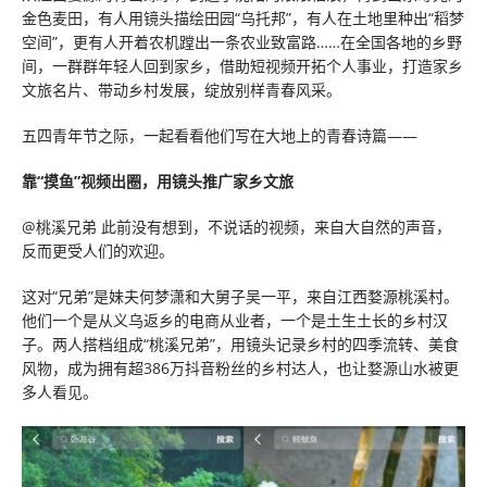
金色麦田，有人用镜头描绘田园“乌托邦”，有人在土地里种出“稻梦
空间”，更有人开着农机蹚出一条农业致富路……在全国各地的乡野
间，一群群年轻人回到家乡，借助短视频开拓个人事业，打造家乡
文旅名片、带动乡村发展，绽放别样青春风采。
五四青年节之际，一起看看他们写在大地上的青春诗篇——
靠“摸鱼”视频出圈，用镜头推广家乡文旅
@桃溪兄弟 此前没有想到，不说话的视频，来自大自然的声音，
反而更受人们的欢迎。
这对“兄弟”是妹夫何梦潇和大舅子吴一平，来自江西婺源桃溪村。
他们一个是从义乌返乡的电商从业者，一个是土生土长的乡村汉
子。两人搭档组成“桃溪兄弟”，用镜头记录乡村的四季流转、美食
风物，成为拥有超386万抖音粉丝的乡村达人，也让婺源山水被更
多人看见。