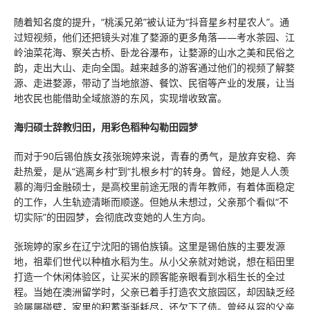
随着知名度的提升，“桃溪兄弟”被认证为“抖音星乡村星农人”。通
过短视频，他们还把镜头对准了婺源的更多角落——考水茶园、江
岭油菜花海、察关古桥、卧龙谷瀑布，让婺源的山水之美和民俗之
韵，走出大山、走向全国。越来越多的游客通过他们的视频了解婺
源、走进婺源，带动了当地旅游、餐饮、民宿等产业的发展，让当
地农民也能借助全域旅游的东风，实现增收致富。
海归硕士辞教归田，用彩色稻种勾勒田园梦
而对于90后锡伯族女孩张琬婷来说，青春的勇气，是放弃安稳、奔
赴热爱，是从“逃离乡村”到“扎根乡村”的转身。曾经，她是人人羡
慕的海归金融硕士，是高校里前途无限的青年教师，有着体面稳定
的工作，人生轨迹清晰而顺遂。但她从未想过，父亲那个看似“不
切实际”的田园梦，会彻底改变她的人生方向。
张琬婷的家乡在辽宁沈阳的锡伯族镇。这里是锡伯族的主要发源
地，祖辈们世代以种植水稻为生。从小父亲就对她说，想在稻田里
打造一个休闲体验区，让买米的顾客能亲眼看到水稻生长的全过
程。当她在澳洲留学时，父亲已着手打造农文旅园区，却因缺乏经
验屡屡碰壁，家里的积蓄渐渐耗尽，还欠下了债。曾经从容的父亲