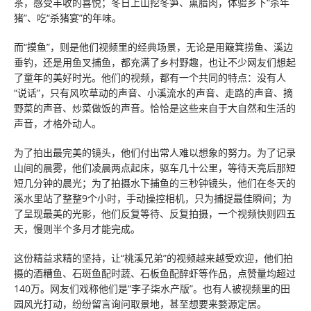
茶，感受丰收的喜悦；冬日上山挖冬笋、熏腊肉，体验乡下“杀年
猪”、吃“杀猪宴”的年味。
而“摸鱼”，则是他们视频里的经典场景，无论是用簸箕捞鱼、溪边
垂钓，还是用鱼叉捕鱼，都充满了乡村野趣，也让不少网友们想起
了童年的美好时光。他们的视频，都有一个共同的特点：没有人
“说话”，只有风吹草动的声音、小溪流水的声音、走路的声音、摘
野菜的声音、炒菜做饭的声音。恰恰是这些来自于大自然和生活的
声音，才格外动人。
为了拍出最完美的镜头，他们付出常人难以想象的努力。为了记录
山间的晨雾，他们凌晨两点起床，驱车几十公里，等待天亮后那短
短几分钟的晨光；为了拍摄水下捕鱼的三秒钟镜头，他们在冬天的
溪水里站了整整9个小时，手动操控相机，只为捕捉最佳瞬间；为
了呈现最美的光影，他们反复等待、反复拍摄，一个视频快则四五
天，慢则半个多月才能完成。
这份精益求精的坚持，让“桃溪兄弟”的视频越来越受欢迎，他们拍
摄的酒糟鱼、石斑鱼配时蔬、石板鱼配醉虾等作品，点赞量均超过
140万。网友们戏称他们是“李子柒水产版”。也有人被视频里的田
园风光打动，纷纷留言询问取景地，甚至想要来婺源定居。