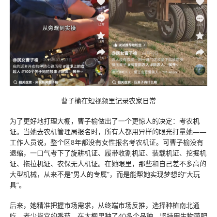
曹子榆在短视频里记录农家日常
为了更好地打理大棚，曹子榆做出了一个更惊人的决定：考农机
证。当她去农机管理局报名时，所有人都用异样的眼光打量她——
工作人员说，整个区8年都没有女性报名考农机证。可曹子榆没有
退缩，一口气考下了旋耕机证、履带收割机证、装载机证、挖掘机
证、拖拉机证、农保无人机证。在她眼里，那些和自己差不多高的
大型机械，从来不是“男人的专属”，而是能帮她实现梦想的“大玩
具”。
后来，她精准把握市场需求，从终端市场反推，选择种植南北通
吃、老少皆宜的番茄，在大棚里种了40多个品种，坚持用生物菌肥