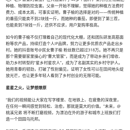
种植、物理防控虫害。父亲一开始不理解，觉得她的种植方法费时
费力、成本太高，可事实证明，曹子榆的选择是对的——传统种植
的番茄只能卖不到2块钱一斤，而她种的番茄，即便到了第三茬，
也能卖到7块钱一斤，还供不应求，用户复购率极高。
如今的曹子榆不仅打理着自己的现代化大棚，还和团队研发高筋面
粉等农产品，持续打造个人IP品牌，努力让更多优质农产品走出乡
村。她的抖音账号@民女曹子榆 粉丝数已超过318万。她不再只是
那个需要替家里操心的“曹大管家”，而是成为了带动乡亲们增收、
助力乡村转型的“星乡村星农人”，成为了名副其实的乡村守护人。
她用青春的韧劲，打破了性别偏见，证明了女性可以在田间地头绽
放光芒，也让更多年轻人看到了乡村创业的无限可能。
星星之火，让梦想燎原
“我们的视频能让大家在写字楼里、在地铁上、在疲惫的深夜里，
在任何一瞬间感觉到轻松、治愈，那就是莫大的价值。”未来，@
桃溪兄弟 将不断打磨视频，为漂泊在外的游子和城市上班族们打
造一个田园乌托邦。