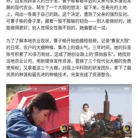
养。回家照顾家人的日子里，曹子榆看着年迈的父亲与家乡蓬勃发
展的现代农业，萌生了一个大胆的想法：留下来，在寿光的土地
上，闯出一条属于自己的路。这个决定，遭到了父亲的强烈反对。
可曹子榆的骨子里，藏着一股不服输的韧劲——别人能做好的，她
能做得更好；别人觉得女性做不到的，她偏要试一试。
为了了解本地农业现状，曹子榆开始拍摄短视频，记录“曹家大院”
的日常、农户的大棚种植、集市上的烟火气。三年时间，她的抖音
账号积累了30多万粉丝，这成了她创业路上的“原始股东”。她找到
当地农业公司，用新媒体宣传资源，置换了三个现代化大棚的免费
使用权；又拿着这三个大棚，对接上中科院的研发团队，拿下了最
优质的种源和最先进的种植技术，完美完成了资源整合。