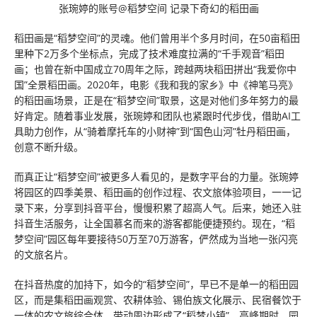
张琬婷的账号@稻梦空间 记录下奇幻的稻田画
稻田画是“稻梦空间”的灵魂。他们曾用半个多月时间，在50亩稻田
里种下2万多个坐标点，完成了技术难度拉满的“千手观音”稻田
画；也曾在新中国成立70周年之际，跨越两块稻田拼出“我爱你中
国”全景稻田画。2020年，电影《我和我的家乡》中《神笔马亮》
的稻田画场景，正是在“稻梦空间”取景，这是对他们多年努力的最
好肯定。随着事业发展，张琬婷和团队也紧跟时代步伐，借助AI工
具助力创作，从“骑着摩托车的小财神”到“国色山河”牡丹稻田画，
创意不断升级。
而真正让“稻梦空间”被更多人看见的，是数字平台的力量。张琬婷
将园区的四季美景、稻田画的创作过程、农文旅体验项目，一一记
录下来，分享到抖音平台，慢慢积累了超高人气。后来，她还入驻
抖音生活服务，让全国慕名而来的游客都能便捷预约。现在，“稻
梦空间”园区每年要接待50万至70万游客，俨然成为当地一张闪亮
的文旅名片。
在抖音热度的加持下，如今的“稻梦空间”，早已不是单一的稻田园
区，而是集稻田画观赏、农耕体验、锡伯族文化展示、民宿餐饮于
一体的农文旅综合体，带动周边形成了“稻梦小镇”。高峰期时，园