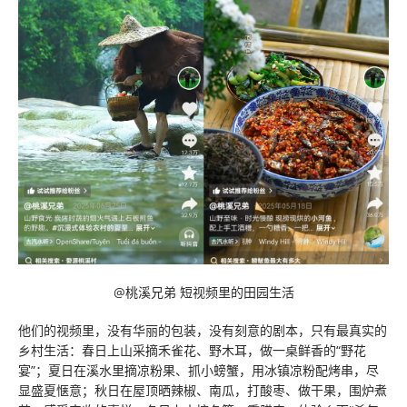
@桃溪兄弟 短视频里的田园生活
他们的视频里，没有华丽的包装，没有刻意的剧本，只有最真实的
乡村生活：春日上山采摘禾雀花、野木耳，做一桌鲜香的“野花
宴”；夏日在溪水里摘凉粉果、抓小螃蟹，用冰镇凉粉配烤串，尽
显盛夏惬意；秋日在屋顶晒辣椒、南瓜，打酸枣、做干果，围炉煮