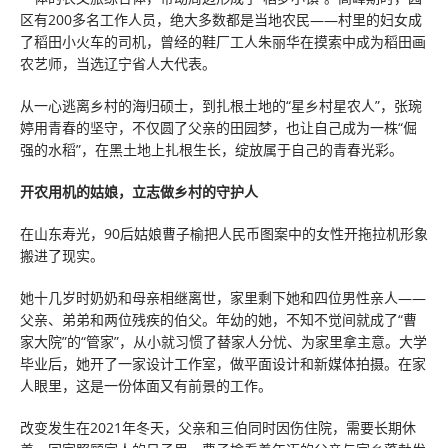
区有200多名工作人员，绝大多数都是当地农民——村里的妇女成
了稻田小火车的司机，曾经的鞋厂工人朱丽华在摸索中成为稻田画
农艺师，当选辽宁省人大代表。
从一心逃离乡村的海归硕士，到扎根土地的“星乡村星农人”，张琬
婷用青春的坚守，不仅圆了父亲的田园梦，也让自己成为一株“倔
强的水稻”，在黑土地上扎根生长，绽放属于自己的青春光彩。
开农用机的姑娘，立志做乡村的守护人
在山东寿光，90后姑娘曹子榆把人民币图案中的女性开拖拉机形象
搬进了现实。
她十几岁时奶奶和母亲相继离世，家里剩下她和四位男性亲人——
父亲、弟弟和两位残疾的伯父。年幼的她，不知不觉间就成了“曹
家大院”的“管家”，从小就习惯了替家人分忧、为家里拿主意。大学
毕业后，她开了一家设计工作室，做平面设计和新媒体拍摄。在家
人眼里，这是一份体面又有前景的工作。
改变发生在2021年冬天，父亲和三伯同时因伤住院，需要长期休