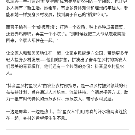
张琬婷一手打造的“稻梦空间”成为美丽新农村的一个缩影，也让更
多人拥有了新生活。她希望，有更多身怀知识和理想的年轻人，都
能和她一样投身乡村发展，找到属于自己的“稻梦空间”。
而曹子榆有一个“终极理想”：打造一个农场，种上各种瓜果蔬菜，
还要养鸡养鸭，再盖一个小院子。“到时候我把二大爷从敬老院接
回来，全家人都住在一起。”
让全家人和和美美地住在一起，让家乡风貌走向全国，带动更多年
轻人投身乡村发展……他们的梦想，拼凑出了奋斗在乡村的新农人
们最美的青春模样。他们还有一个共同的身份：抖音星乡村星农
人。
“抖音星乡村星农人”由农业农村部指导，是一项乡村振兴领域的公
益扶持计划，旨在通过人才培育、流量扶持、产销对接等方式，助
力一批有时代特色的示范乡村、示范农人，带动乡村发展。
一边是屏幕，一边是热土。当“星农人”们用青春的汗水将两者连接
在一起，乡村的希望便生生不息。