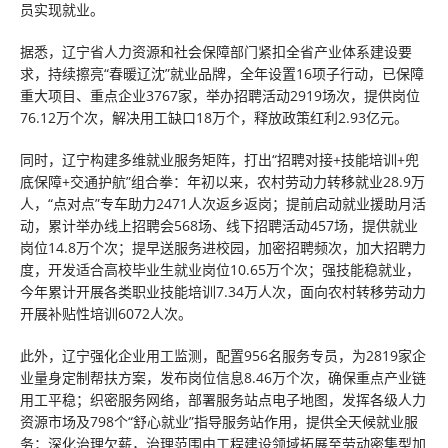
员实现就业。
据悉，辽宁省人力资源和社会保障部门紧扣全省产业体系建设要
求，持续擦亮“春暖辽沈”就业品牌，全年设置16项子行动，已保障
重大项目、重点企业3767家，举办招聘活动2919场次，提供岗位
76.12万个次，解决用工缺口18万个，释放政策红利2.93亿元。
同时，辽宁构建多维就业服务矩阵，打出“招聘对接+技能培训+兜
底保障+交通护航”组合拳：年初以来，农村劳动力转移就业28.9万
人，“点对点”专车助力2471人次返乡返岗；提前启动就业援助月活
动，累计举办线上招聘会568场、线下招聘活动457场，提供就业
岗位14.8万个次；提早送服务进校园，加密招聘频次，加大招聘力
度，开发适合高校毕业生就业岗位10.65万个次；强技能稳就业，
今年累计开展各类职业技能培训7.34万人次，面向农村转移劳动力
开展补贴性培训6072人次。
此外，辽宁强化企业用工监测，配置956名服务专员，为2819家企
业量身定制帮扶方案，发布岗位信息8.46万个次，确保重点产业链
用工平稳；织密服务网络，部署服务站点电子地图，发挥各级人力
资源市场及798个“舒心就业”指导服务站作用，提供全天候就业服
务；深化治理欠薪，治理范围由工程建设领域拓展至劳动密集型加