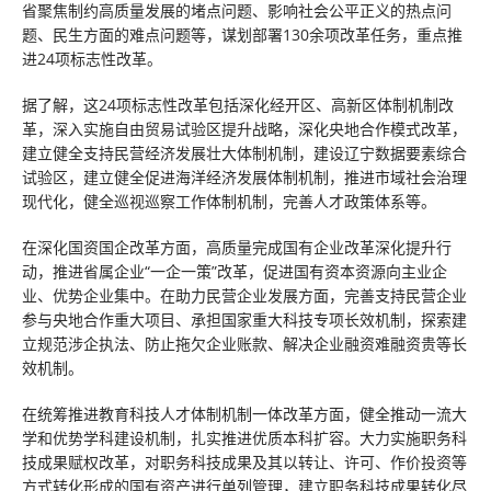
省聚焦制约高质量发展的堵点问题、影响社会公平正义的热点问
题、民生方面的难点问题等，谋划部署130余项改革任务，重点推
进24项标志性改革。
据了解，这24项标志性改革包括深化经开区、高新区体制机制改
革，深入实施自由贸易试验区提升战略，深化央地合作模式改革，
建立健全支持民营经济发展壮大体制机制，建设辽宁数据要素综合
试验区，建立健全促进海洋经济发展体制机制，推进市域社会治理
现代化，健全巡视巡察工作体制机制，完善人才政策体系等。
在深化国资国企改革方面，高质量完成国有企业改革深化提升行
动，推进省属企业“一企一策”改革，促进国有资本资源向主业企
业、优势企业集中。在助力民营企业发展方面，完善支持民营企业
参与央地合作重大项目、承担国家重大科技专项长效机制，探索建
立规范涉企执法、防止拖欠企业账款、解决企业融资难融资贵等长
效机制。
在统筹推进教育科技人才体制机制一体改革方面，健全推动一流大
学和优势学科建设机制，扎实推进优质本科扩容。大力实施职务科
技成果赋权改革，对职务科技成果及其以转让、许可、作价投资等
方式转化形成的国有资产进行单列管理，建立职务科技成果转化尽