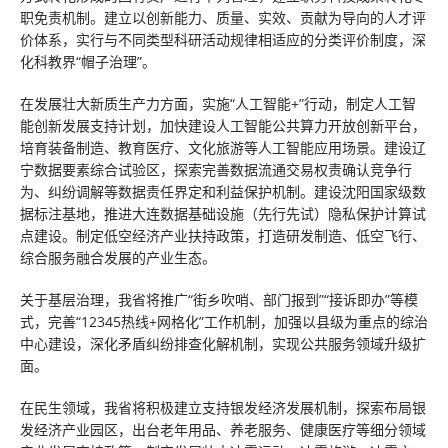
职免责机制。建立以创新能力、质量、实效、贡献为导向的人才评
价体系，实行与不同类型科研活动规律相适应的分类评价制度，深
化科教界“帽子治理”。
在发展壮大新质生产力方面，实施“人工智能+”行动，制定人工智
能创新发展支持计划，加快建设人工智能公共算力开放创新平台，
培育装备制造、教育医疗、文化旅游等人工智能应用场景。建设辽
宁数据要素综合试验区，探索完善数据流通交易权责确认竞争行
为、纠纷调解等数据责任界定和利益保护机制。建设沈阳国家级数
据标注基地，推进大连数据基础设施（先行先试）隐私保护计算试
点建设。制定低空经济产业扶持政策，打造研发制造、低空飞行、
综合服务融合发展的产业生态。
关于基层治理，我省将推广“街乡吹哨、部门报到”“接诉即办”等模
式，完善“12345热线+网格化”工作机制，加强以县级为重点的综治
中心建设，深化矛盾纠纷排查化解机制，实现公共服务领域升级扩
面。
在民生领域，我省将积极建立支持银发经济发展机制，探索布局银
发经济产业园区，出台老年用品、养老服务、健康医疗等细分领域