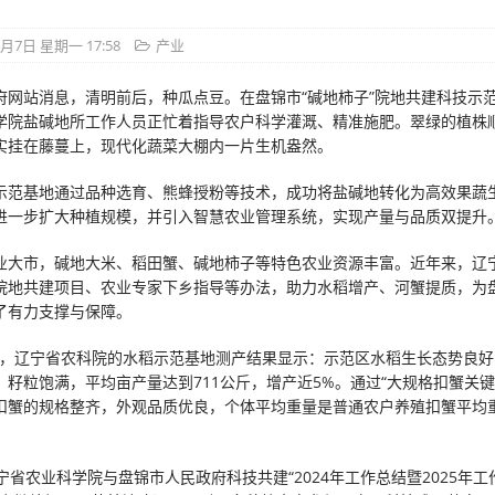
4月7日 星期一 17:58
产业
府网站消息，清明前后，种瓜点豆。在盘锦市“碱地柿子”院地共建科技示
学院盐碱地所工作人员正忙着指导农户科学灌溉、精准施肥。翠绿的植株
实挂在藤蔓上，现代化蔬菜大棚内一片生机盎然。
示范基地通过品种选育、熊蜂授粉等技术，成功将盐碱地转化为高效果蔬
进一步扩大种植规模，并引入智慧农业管理系统，实现产量与品质双提升
业大市，碱地大米、稻田蟹、碱地柿子等特色农业资源丰富。近年来，辽
院地共建项目、农业专家下乡指导等办法，助力水稻增产、河蟹提质，为
了有力支撑与保障。
10月，辽宁省农科院的水稻示范基地测产结果显示：示范区水稻生长态势良
，籽粒饱满，平均亩产量达到711公斤，增产近5%。通过“大规格扣蟹关键
扣蟹的规格整齐，外观品质优良，个体平均重量是普通农户养殖扣蟹平均
宁省农业科学院与盘锦市人民政府科技共建“2024年工作总结暨2025年工