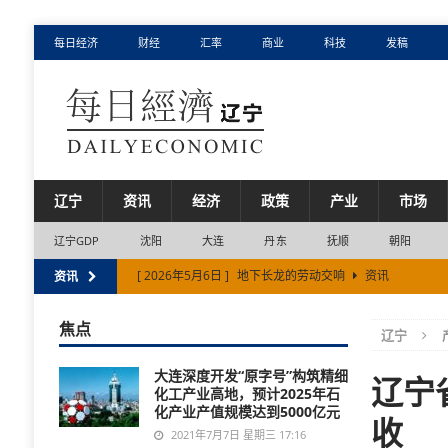
每日经济
财经
汇率
商业
科技
发稿
辽宁
资讯
经济
政策
产业
市场
辽宁GDP
沈阳
大连
丹东
抚顺
朝阳
[ 2026年5月6日 ]
地下长龙的劳动交响
资讯
资讯
[ 2026年3月5日 ]
牡丹江：“地方+铁路”公安联动 守护群
焦点
辽宁
[ 2026年1月4日 ]
冬季防护指南：如何应对流感与合胞病
大连深度开发“原字号”构筑精细
[ 2025年4月3日 ]
怎么查询赛鸽成绩？本文内容为广大赛
辽宁
化工产业高地，预计2025年石
化产业产值规模达到5000亿元
[ 2026年7月30日 ]
沈阳市鸡架“烤”热夜经济
资讯
收
2021年7月7日 星期三 17:16