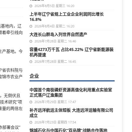
2026年8月5日 星期三 16:20
上半年辽宁省规上工业企业利润同比增长
16.8%
范基地内，辽
2026年8月4日 星期二 16:20
顺着牵引线向
大连长山群岛入列世界自然遗产
2026年7月28日 星期二 16:46
容量4273万千瓦 占比45.22% 辽宁省新能源装
生产基地。今
机再提速
。
2026年7月28日 星期二 16:45
宁省农科院与
企业
盘锦市农业产
中国首个南极磷虾资源高值化利用重点实验室
正式落户辽渔集团
好，无倒伏且
技术研究”项
2026年7月29日 星期三 17:47
重量的两倍左
补齐远洋航运主体短板 大连远洋运输有限公司
成立
2026年7月23日 星期四 17:54
作部署会议”
锦城石化与中国石化“双品牌”战略合作落地