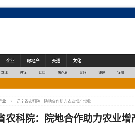
企业
房地产
交通
文化
本溪
盘锦
营口
葫芦岛
辽阳
铁岭
锦州
众春节返乡路
资讯
产业
辽宁省农科院：院地合作助力农业增产增收
毒双重考验
资讯
鸽鸽友详细解答！
资讯
省农科院：院地合作助力农业增