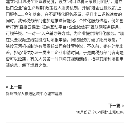
建立出口退税企业直联制度，设立“出口退税专家顾问团队”，建立
出口企业“全生命周期”政策找人服务机制，开展“进企业送政策”上
门服务……今年以来，在不断强化服务质量、提升出口退税速度的
同时，我省税务部门也加速推进智能化、个性化服务进程，例如创
新打造“直播云课堂+征纳互动平台+企业微信群”互联网服务链条，
可视答疑、“一对一”入户辅导等方式，为企业提供精细化服务。“现
在只要视频连线就能成功填报申请，网络服务打破了距离限制。”
铁岭天河机械制造有限责任公司会计菅坤说，不久前，她在外地出
差，担心错过办理一类出口企业申请时间，于是向税务部门咨询是
否可以延期，有关人员第一时间与其视频连线，指导其顺利填报申
请信息，解了燃眉之急。
上一篇
锦州市深入推进区域中心城市建设
下一篇
10月份辽宁CPI同比上涨0.3%