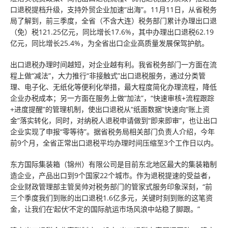
口退税提档升级，支持外贸企业加速“出海”。11月11日，从省税务
局了解到，前三季度，全省（不含大连）税务部门累计办理出口退
（免）税121.25亿元，同比增长17.6%，其中办理出口退税62.19
亿元，同比增长25.4%，为全省出口企业高质量发展保驾护航。
出口退税办理时间越短，对企业越有利。我省税务部门一方面在流
程上做“减法”，大力推行“非接触式”出口退税服务，通过分类管
理、电子化、无纸化等便利化举措，最大程度简化办理流程，降低
企业办税成本；另一方面在服务上做“加法”，“快速审核+流程跟踪
+进度提醒”的管理机制，使出口退税从“纸面数据”快速向“账上资
金”落实转化，同时，对纳税人退税申请做到“即来即审”，也让出口
企业实现了申报“零等待”。据省税务局相关部门负责人介绍，今年
前9个月，全省正常出口退税平均办理时间压缩至3个工作日以内。
东方国际集装箱（锦州）有限公司是目前东北地区最大的集装箱制
造企业，产品出口到9个国家22个城市。作为退税提速的受益者，
企业财政管理部主管吴帅对税务部门的管家式服务印象深刻，“前
三个季度我们到账的出口退税1.6亿多元，关键时刻到账的这笔资
金，让我们在‘起伏’不定的国际航运市场风浪中站稳了脚跟。”