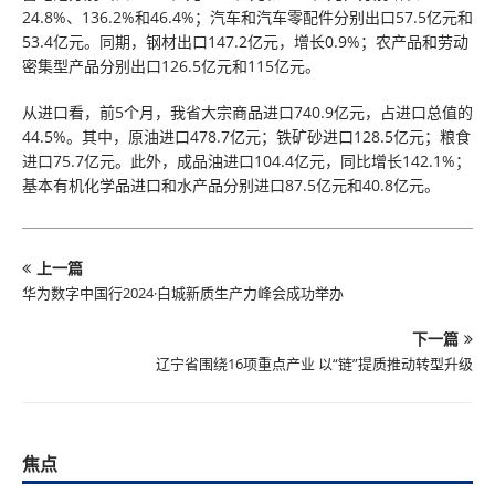
24.8%、136.2%和46.4%；汽车和汽车零配件分别出口57.5亿元和
53.4亿元。同期，钢材出口147.2亿元，增长0.9%；农产品和劳动
密集型产品分别出口126.5亿元和115亿元。
从进口看，前5个月，我省大宗商品进口740.9亿元，占进口总值的
44.5%。其中，原油进口478.7亿元；铁矿砂进口128.5亿元；粮食
进口75.7亿元。此外，成品油进口104.4亿元，同比增长142.1%；
基本有机化学品进口和水产品分别进口87.5亿元和40.8亿元。
上一篇
华为数字中国行2024·白城新质生产力峰会成功举办
下一篇
辽宁省围绕16项重点产业 以“链”提质推动转型升级
焦点