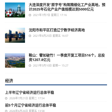
大连深度开发“原字号”构筑精细化工产业高地，预
计2025年石化产业产值规模达到5000亿元
2021年7月7日 星期三 17:16
沈阳市和平区打造辽宁数字经济高地
2021年6月25日 星期五 16:07
鞍山：譬如破竹！一季度开复工项目516个，总投
资1207.8亿元
2021年5月10日 星期一 15:27
经济
上半年辽宁省经济运行总体平稳
2026年7月21日 星期二 17:54
前5个月辽宁省经济运行总体平稳
2026年6月26日 星期五 13:58