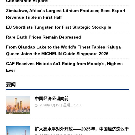
Concentrate Exports
Zimbabwe, Africa‘s Largest Lithium Producer, Sees Export
Revenue Triple in First Half
EU Shortlists Tungsten for First Strategic Stockpile
Rare Earth Prices Remain Depressed
From Qiandao Lake to the World’s Finest Tables Kaluga
Queen Joins the MICHELIN Guide Singapore 2026
CAF Receives Historic Aa1 Rating from Moody’s, Highest
Ever
要闻
中国经济坚韧向前
2026年7月15日 星期三 17:05
扩大高水平对外开放——2025年，中国经济这么干