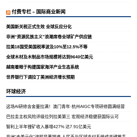
付费专栏 – 国际商业新闻
美国新关税正式生效 全球反应分化
非洲“资源民族主义”浪潮席卷全球矿产供应链
拉美18国受美国税率波及10%至12.5%不等
全球木材及木制品市场规模将达到9640亿美元
越南着眼于构建国家海洋产业生态系统
世界银行下调拉丁美洲经济增长预期
环球经济
这场AI研修含金量拉满！澳门青年·杭州AIGC专项研修圆满结营
巴拉圭主权风险评级位列拉美第三 宏观经济稳健获国际认可
智利上半年锂矿收入暴增427% 达7.91亿美元
非洲“去美元化”进程显著提速 人民币与区域支付系统成关键推手