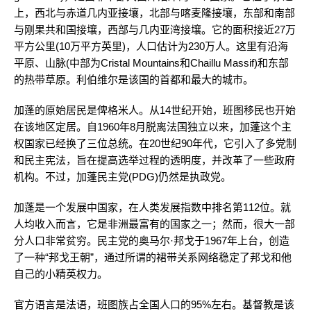
上，西北与赤道几内亚接壤，北部与喀麦隆接壤，东部和南部
与刚果共和国接壤，西部与几内亚湾接壤。它的面积接近27万
平方公里(10万平方英里)，人口估计为230万人。这里有沿海
平原、山脉(中部为Cristal Mountains和Chaillu Massif)和东部
的热带草原。利伯维尔是该国的首都和最大的城市。
加蓬的原始居民是俾格米人。从14世纪开始，班图移民也开始
在该地区定居。自1960年8月脱离法国独立以来，加蓬这个主
权国家已经换了三位总统。在20世纪90年代，它引入了多党制
和民主宪法，旨在提高选举过程的透明度，并改革了一些政府
机构。不过，加蓬民主党(PDG)仍然是执政党。
加蓬是一个发展中国家，在人类发展指数中排名第112位。就
人均收入而言，它是非洲最富有的国家之一；然而，很大一部
分人口非常贫穷。民主党的奥马尔·邦戈于1967年上台，创造
了一种“邦戈王朝”，通过所谓的裙带关系网络稳定了邦戈和他
自己的小精英权力。
官方语言是法语，班图族占全国人口的95%左右。基督教是该