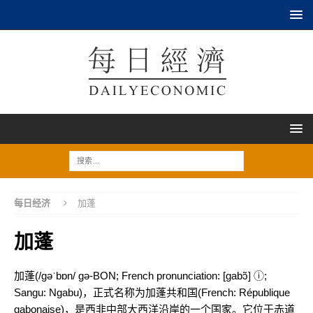
每日经济
加蓬
加蓬
加蓬(/ɡəˈbɒn/ gə-BON; French pronunciation: [ɡabɔ̃] ⓘ;
Sangu: Ngabu)，正式名称为加蓬共和国(French: République
gabonaise)，是西非中部大西洋沿岸的一个国家。它位于赤道