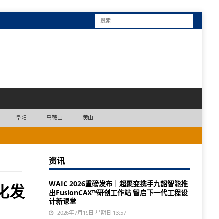
阜阳
马鞍山
黄山
资讯
WAIC 2026重磅发布｜超聚变携手九韶智能推
化发
出FusionCAX™研创工作站 智启下一代工程设
计新课堂
2026年7月19日 星期日 13:57