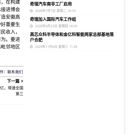
质，在构建
奇瑞汽车南非工厂启用
承接进博会
2026年7月7日 星期二 18:19
打造安徽高
奇瑞加入国际汽车工作组
护好重要生
2026年6月25日 星期四 18:30
居民收入，
高芯众科半导体和金亿科智能两家总部基地落
作为。要进
户合肥
际毗邻地区
2024年11月6日 星期三 11:28
下一篇
千亿，增速全国
第三