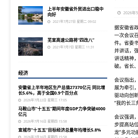
上半年安徽省外贸进出口稳中
2026年
向好
2021年7月27日 星期二 09:02
据安徽省
一次会议
芜宣高速公路将“四改八”
件。省委
2021年7月7日 星期三 11:31
并讲话，
讲话精神
破。省长
经济
会议指出
展为牵引
安徽省上半年地区生产总值27370亿元 同比增
长5.6%，高于全国0.9个百分点
驱动向创
2026年7月22日 星期三 17:05
“我的长三
马鞍山市“十五五”期间年度GDP力争突破4000
亿元
会议强调
2026年7月16日 星期四 15:58
步提高站
宣城市“十五五”目标经济总量年均增长5.8%
龙”多元
2026年7月16日 星期四 15:58