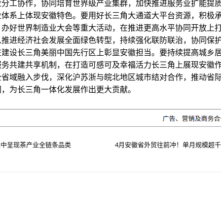
业分工协作，协同培育世界级产业集群，加快推进服务业扩能提
业体系上体现安徽特色。要用好长三角大通道大平台资源，积极
，办好世界制造业大会等重大活动，在推进更高水平协同开放上
入推进经济社会发展全面绿色转型，持续强化联防联治，协同保
在建设长三角美丽中国先行区上彰显安徽担当。要持续提高城乡
服务共建共享机制，在打造可感可及幸福活力长三角上展现安徽
全省域融入步伐，深化沪苏浙与皖北地区城市结对合作，推动省
同，为长三角一体化发展作出更大贡献。
集中呈现茶产业全链条品类
4月安徽省外贸往前冲！单月规模超