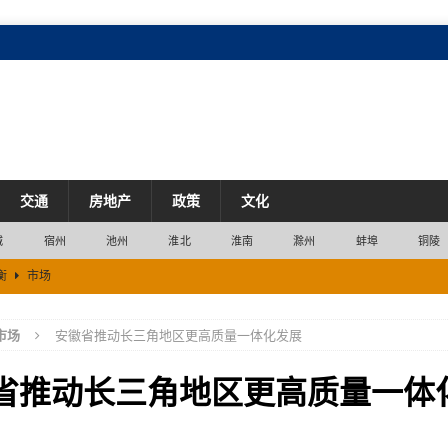
交通
房地产
政策
文化
城
宿州
池州
淮北
淮南
滁州
蚌埠
铜陵
衡
市场
产业
市场
安徽省推动长三角地区更高质量一体化发展
七成
产业
省推动长三角地区更高质量一体