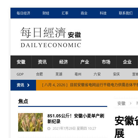
每日经济
财经
汇率
商业
科技
联系我们
安徽
资讯
经济
产业
市场
企业
GDP
合肥
芜湖
亳州
六安
安庆
宣
[ 八月 4, 2026 ]
目前安徽省电网运行平稳电力供需总体平
资讯
[ 八月 7, 2026 ]
国内首台单核心大冷量稀释制冷机问世
焦点
安徽
[ 八月 5, 2026 ]
安徽省产业“聚”变：新兴产业增长贡献超
851.05公斤！安徽小麦单产刷
安徽
新纪录
2021年7月29日 星期四 10:27
展