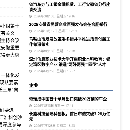
省汽车办与工银金融租赁、工行安徽省分行座
谈交流
2026年3月13日 星期五 19:16
2025安徽省民营企业百强发布会在合肥举行
导小组第十
2025年10月17日 星期五 17:19
议有关文
马鞍山市发展改革委多措并举推进场景创新工
顺主持会议
作做深做实
察安徽重要
2025年8月18日 星期一 17:28
取得更大突
深圳信息职业技术大学开启职业本科教育：锚
定湾区数字产业 锻造“两好两强”“四型”人才
2025年6月26日 星期四 15:57
角一体化发
实现从要素
企业
长三角”向
奇瑞成中国首个单月出口突破20万辆的车企
2026年8月3日 星期一 17:41
我们要进一
长鑫科技登陆科创板，首日市值突破3.28万亿
:江淮科创沙
元
要深度参与
2026年7月28日 星期二 18:23