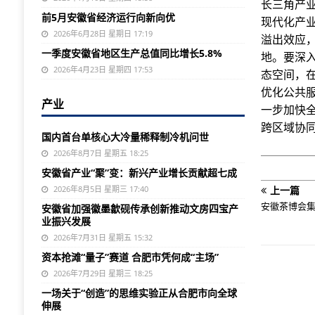
长三角产
前5月安徽省经济运行向新向优
现代化产
2026年6月28日 星期日 17:19
溢出效应
一季度安徽省地区生产总值同比增长5.8%
地。要深
2026年4月23日 星期四 17:53
态空间，
优化公共
产业
一步加快
跨区域协
国内首台单核心大冷量稀释制冷机问世
2026年8月7日 星期五 18:25
安徽省产业“聚”变：新兴产业增长贡献超七成
2026年8月5日 星期三 17:40
上一篇
安徽茶博会
安徽省加强徽墨歙砚传承创新推动文房四宝产
业振兴发展
2026年7月31日 星期五 15:32
资本抢滩“量子”赛道 合肥市凭何成“主场”
2026年7月29日 星期三 18:25
一场关于“创造”的思维实验正从合肥市向全球
伸展