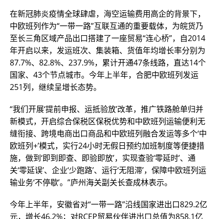
在新冠肺炎疫情全球肆虐，海空运输费用高企的背景下，
中欧班列作为“一带一路”互联互通的重要载体，为皖货乃
至长三角区域产品出口搭建了一座贸易“连心桥”，自2014
年开启以来，发运班次、集装箱、货值年均增长率分别为
87.7%、82.8%、237.9%，累计开通47条线路，直达14个
国家、43个节点城市。今年上半年，合肥中欧班列发运
251列，继续呈增长态势。
“我们开展‘提前申报、运抵验放’改革，推广铁路舱单归并
新模式，开启综合保税区保税优势和中欧班列运输便利无
缝衔接、跨境电商出口商品和中欧班列融合发运等多个‘中
欧班列+’模式，实行24小时无假日预约加班制度等便捷措
施，做到‘即到即查、即验即放’，实现查验‘零延时’、通
关‘零延误’、企业‘少跑路’、运行‘无阻滞’，保障中欧班列运
输业务‘不停歇’。”庐州海关副关长查成林表示。
今年上半年，安徽省对“一带一路”沿线国家进出口829.2亿
元，增长46.2%；对RCEP贸易伙伴进出口总值为858.1亿