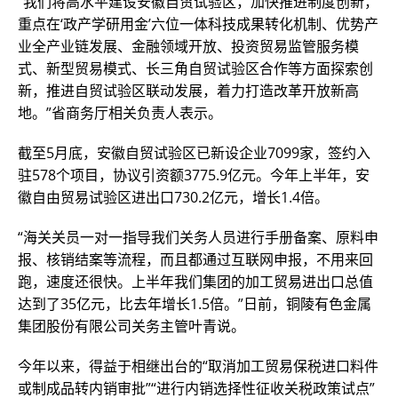
“我们将高水平建设安徽自贸试验区，加快推进制度创新，
重点在‘政产学研用金’六位一体科技成果转化机制、优势产
业全产业链发展、金融领域开放、投资贸易监管服务模
式、新型贸易模式、长三角自贸试验区合作等方面探索创
新，推进自贸试验区联动发展，着力打造改革开放新高
地。”省商务厅相关负责人表示。
截至5月底，安徽自贸试验区已新设企业7099家，签约入
驻578个项目，协议引资额3775.9亿元。今年上半年，安
徽自由贸易试验区进出口730.2亿元，增长1.4倍。
“海关关员一对一指导我们关务人员进行手册备案、原料申
报、核销结案等流程，而且都通过互联网申报，不用来回
跑，速度还很快。上半年我们集团的加工贸易进出口总值
达到了35亿元，比去年增长1.5倍。”日前，铜陵有色金属
集团股份有限公司关务主管叶青说。
今年以来，得益于相继出台的“取消加工贸易保税进口料件
或制成品转内销审批”“进行内销选择性征收关税政策试点”