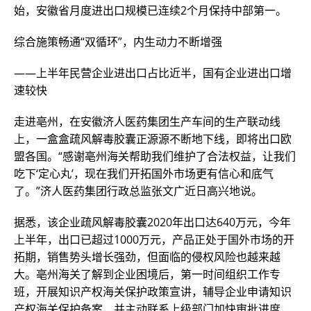
始，安徽省月度进出口规模已连续2个月保持中部第一。
综合施策畅通“双循环”，内生动力不断增强
——上半年民营企业进出口占比近半，国有企业进出口增
速较快
走进亳州，在安徽济人医药集团生产车间的生产联动线
上，一盒盒疏风解毒胶囊正源源不断地下线，即将出口欧
盟各国。“感谢亳州海关帮助我们维护了合法权益，让我们
吃下‘定心丸’，现在我们开拓国外市场更有信心和底气
了。”济人医药集团行政总监张文广近日高兴地说。
据悉，该企业疏风解毒胶囊2020年出口达640万元，今年
上半年，出口已超过1000万元，产品正处于国外市场的开
拓期，销售势头增长强劲，但面临的侵权风险也越来越
大。亳州海关了解到企业困境后，第一时间组织工作专
班，开展知识产权海关保护政策宣讲，辅导企业申请知识
产权海关保护备案，并主动联系上级部门加快审批进度，