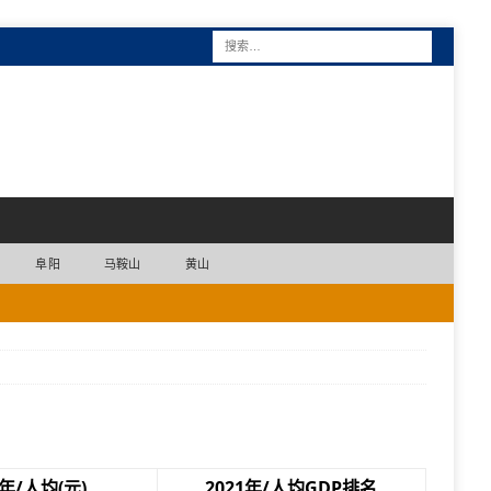
阜阳
马鞍山
黄山
1年/人均(元)
2021年/人均GDP排名