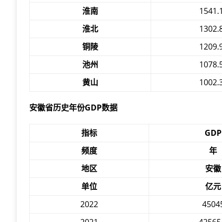
淮南
1541.
淮北
1302.
铜陵
1209.
池州
1078.
黄山
1002.
安徽省历史年份GDP数据
指标
GDP
频度
年
地区
安徽
单位
亿元
2022
4504