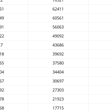
.2
70321
51
62411
49
60561
91
56063
22
49092
.7
43686
18
39692
65
37580
04
34404
67
30697
92
27303
78
21923
68
17715