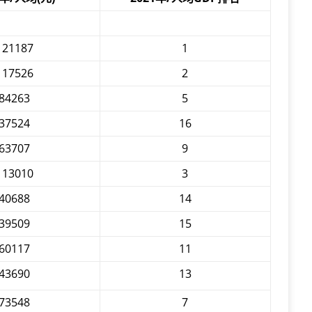
121187
1
117526
2
84263
5
37524
16
63707
9
113010
3
40688
14
39509
15
60117
11
43690
13
73548
7