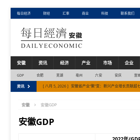
每日经济
财经
汇率
商业
科技
联系我们
安徽
资讯
经济
产业
市场
企业
GDP
合肥
芜湖
亳州
六安
安庆
宣
[ 八月 5, 2026 ]
安徽省产业“聚”变：新兴产业增长贡献超
资讯
[ 八月 4, 2026 ]
目前安徽省电网运行平稳电力供需总体平
安徽
安徽GDP
[ 八月 7, 2026 ]
国内首台单核心大冷量稀释制冷机问世
安徽GDP
2022年/GD