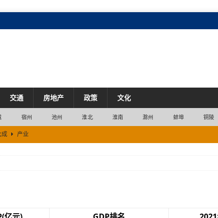
交通
房地产
政策
文化
城
宿州
池州
淮北
淮南
滁州
蚌埠
铜陵
七成
产业
衡
市场
产业
P(亿元)
GDP排名
202