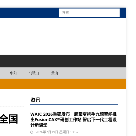
阜阳
马鞍山
黄山
资讯
WAIC 2026重磅发布｜超聚变携手九韶智能推
居全国
出FusionCAX™研创工作站 智启下一代工程设
计新课堂
2026年7月19日 星期日 13:57