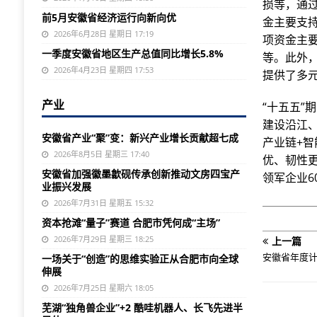
损等，通
前5月安徽省经济运行向新向优
金主要支
2026年6月28日 星期日 17:19
项资金主
一季度安徽省地区生产总值同比增长5.8%
等。此外
2026年4月23日 星期四 17:53
提供了多
产业
“十五五
建设沿江、
安徽省产业“聚”变：新兴产业增长贡献超七成
产业链+智
2026年8月5日 星期三 17:40
优、韧性更
安徽省加强徽墨歙砚传承创新推动文房四宝产
领军企业6
业振兴发展
2026年7月31日 星期五 15:32
资本抢滩“量子”赛道 合肥市凭何成“主场”
2026年7月29日 星期三 18:25
上一篇
安徽省年度
一场关于“创造”的思维实验正从合肥市向全球
伸展
2026年7月25日 星期六 18:05
芜湖“独角兽企业”+2 酷哇机器人、长飞先进半