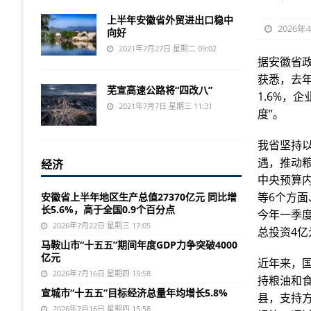
上半年安徽省外贸进出口稳中
2026年
向好
2021年7月27日 星期二 09:02
据安徽省
获悉，去年
芜宣高速公路将“四改八”
1.6%，
2021年7月7日 星期三 11:31
度”。
我省坚持
遇，推动粮
经济
中央预算
等6个方面
安徽省上半年地区生产总值27370亿元 同比增
长5.6%，高于全国0.9个百分点
今年一季
2026年7月22日 星期三 17:05
总投资4亿
马鞍山市“十五五”期间年度GDP力争突破4000
亿元
近年来，
2026年7月16日 星期四 15:58
持粮油和
宣城市“十五五”目标经济总量年均增长5.8%
县，支持
2026年7月16日 星期四 15:58