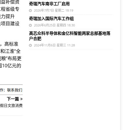
利益补偿资
奇瑞汽车南非工厂启用
工程省级专
2026年7月7日 星期二 18:19
能力提升
奇瑞加入国际汽车工作组
类项目建设
2026年6月25日 星期四 18:30
高芯众科半导体和金亿科智能两家总部基地落
户合肥
链，高标准
2024年11月6日 星期三 11:28
和江淮“全
皖粮”布局更
10亿元的
下一篇
进假日文旅消费