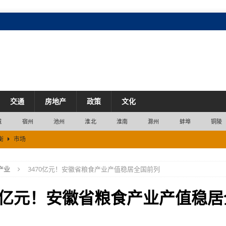
交通
房地产
政策
文化
城
宿州
池州
淮北
淮南
滁州
蚌埠
铜陵
衡
市场
企
企业
产业
3470亿元！安徽省粮食产业产值稳居全国前列
七成
产业
70亿元！安徽省粮食产业产值稳