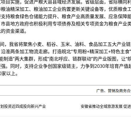
过项目实施，促进产粮大县县域经济发展。省级层面，省际横向
持粮油精深加工、粮油加工企业购置更新关键设备等，优质粮食
要支持粮食绿色仓储能力提升、粮食产业高质量发展、应急保障
，市县地方政府也积极利用专项债券及相关专项资金为粮食产业
元的资金渠道。
”期间，我省将聚焦小麦、稻谷、玉米、油料、食品加工五大产业
沿淮两条加工物流走廊。打造皖北“专用粉+精深加工+特色主食”
能制造”两大集群，形成“南北呼应、链群联动”的产业版图，让“
强。同时，支持企业争创国家级链主，力争到2030年培育产值超
0家以上。
计划投资近四成投向新兴产业
安徽省推动全域旅游发展 促