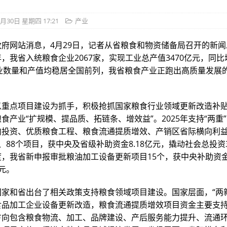
4月30日 星期四 17:21
产业
政府网站消息，4月29日，记者从省粮食和物资储备局召开的新
，我省入统粮食企业2067家，实现工业总产值3470亿元，同比
企业数量和产值均稳居全国前列，我省粮食产业正跑出高质量发展的
以重点项目建设为抓手，积极抢抓国家粮食行业领域更新改造补
食产业“扩规模、提品质、拓链条、增效益”。2025年支持“两重”
内投资、优质粮食工程、粮食流通提质增效、产销区省际横向利
、88个项目，获中央及省级补助资金8.18亿元，撬动社会总投资
度，我省新申报审批粮油加工设备更新项目15个，获中央补助资
元。
国家和省出台了相关政策支持粮食领域项目建设。国家层面，“两
食品加工企业设备更新改造，粮食流通提质增效项目资金主要支
方向包含粮食物流、加工、品牌建设、产后服务能力提升、流通