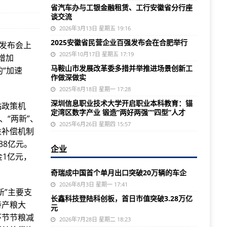
省汽车办与工银金融租赁、工行安徽省分行座
谈交流
2026年3月13日 星期五 19:16
2025安徽省民营企业百强发布会在合肥举行
闻发布会上
2025年10月17日 星期五 17:19
增加
马鞍山市发展改革委多措并举推进场景创新工
“加速
作做深做实
2025年8月18日 星期一 17:28
深圳信息职业技术大学开启职业本科教育：锚
贴政策机
定湾区数字产业 锻造“两好两强”“四型”人才
、“两新”、
2025年6月26日 星期四 15:57
益补偿机制
38亿元。
企业
金1亿元，
奇瑞成中国首个单月出口突破20万辆的车企
2026年8月3日 星期一 17:41
新”主要支
长鑫科技登陆科创板，首日市值突破3.28万亿
持产粮大
元
环节节粮减
2026年7月28日 星期二 18:23