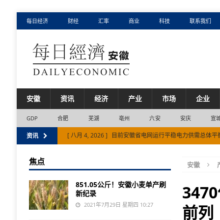
每日经济
财经
汇率
商业
科技
联系我们
安徽
资讯
经济
产业
市场
企业
GDP
合肥
芜湖
亳州
六安
安庆
宣
[ 八月 4, 2026 ]
目前安徽省电网运行平稳电力供需总体平
资讯
[ 八月 3, 2026 ]
奇瑞成中国首个单月出口突破20万辆的车
焦点
安徽
[ 八月 5, 2026 ]
安徽省产业“聚”变：新兴产业增长贡献超
851.05公斤！安徽小麦单产刷
34
新纪录
2021年7月29日 星期四 10:27
前列