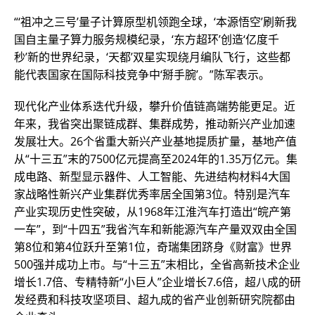
“‘祖冲之三号’量子计算原型机领跑全球，‘本源悟空’刷新我
国自主量子算力服务规模纪录，‘东方超环’创造‘亿度千
秒’新的世界纪录，‘天都’双星实现绕月编队飞行，这些都
能代表国家在国际科技竞争中‘掰手腕’。”陈军表示。
现代化产业体系迭代升级，攀升价值链高端势能更足。近
年来，我省突出聚链成群、集群成势，推动新兴产业加速
发展壮大。26个省重大新兴产业基地提质扩量，基地产值
从“十三五”末的7500亿元提高至2024年的1.35万亿元。集
成电路、新型显示器件、人工智能、先进结构材料4大国
家战略性新兴产业集群优秀率居全国第3位。特别是汽车
产业实现历史性突破，从1968年江淮汽车打造出“皖产第
一车”，到“十四五”我省汽车和新能源汽车产量双双由全国
第8位和第4位跃升至第1位，奇瑞集团跻身《财富》世界
500强并成功上市。与“十三五”末相比，全省高新技术企业
增长1.7倍、专精特新“小巨人”企业增长7.6倍，超八成的研
发经费和科技攻坚项目、超九成的省产业创新研究院都由