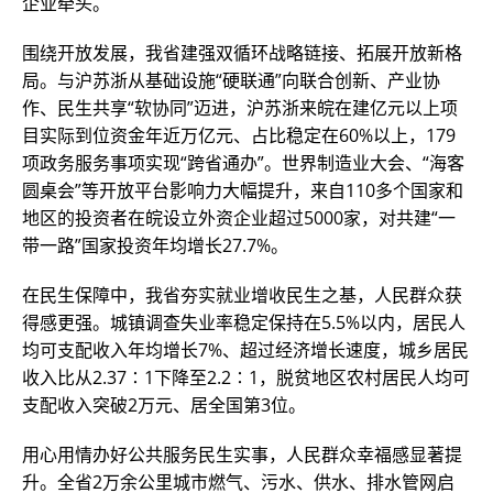
企业牵头。
围绕开放发展，我省建强双循环战略链接、拓展开放新格
局。与沪苏浙从基础设施“硬联通”向联合创新、产业协
作、民生共享“软协同”迈进，沪苏浙来皖在建亿元以上项
目实际到位资金年近万亿元、占比稳定在60%以上，179
项政务服务事项实现“跨省通办”。世界制造业大会、“海客
圆桌会”等开放平台影响力大幅提升，来自110多个国家和
地区的投资者在皖设立外资企业超过5000家，对共建“一
带一路”国家投资年均增长27.7%。
在民生保障中，我省夯实就业增收民生之基，人民群众获
得感更强。城镇调查失业率稳定保持在5.5%以内，居民人
均可支配收入年均增长7%、超过经济增长速度，城乡居民
收入比从2.37∶1下降至2.2∶1，脱贫地区农村居民人均可
支配收入突破2万元、居全国第3位。
用心用情办好公共服务民生实事，人民群众幸福感显著提
升。全省2万余公里城市燃气、污水、供水、排水管网启