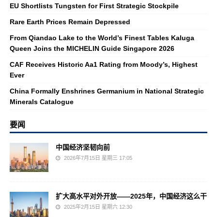
EU Shortlists Tungsten for First Strategic Stockpile
Rare Earth Prices Remain Depressed
From Qiandao Lake to the World’s Finest Tables Kaluga
Queen Joins the MICHELIN Guide Singapore 2026
CAF Receives Historic Aa1 Rating from Moody’s, Highest
Ever
China Formally Enshrines Germanium in National Strategic
Minerals Catalogue
要闻
中国经济坚韧向前
2026年7月15日 星期三 17:05
扩大高水平对外开放——2025年，中国经济这么干
2025年2月15日 星期六 12:30