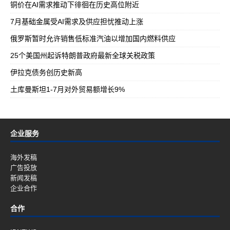
铜价在AI需求推动下徘徊在历史高位附近
7月基础金属受AI需求及供应担忧推动上涨
俄罗斯暂时允许销售低标准汽油以增加国内燃料供应
25个美国州起诉特朗普政府最新全球关税政策
伊拉克债务创历史新高
土库曼斯坦1-7月对外贸易额增长9%
企业服务
海外发稿
广告投放
新闻发稿
企业合作
合作