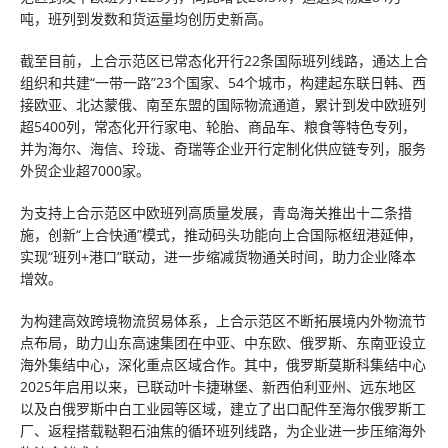
吨，班列到发数和货运量均创历史新高。
截至目前，上合示范区已常态化开行22条国际班列线路，通达上合
组织和共建“一带一路”23个国家、54个城市，构建起东联日韩、西
接欧亚、北达蒙俄、南至东盟的国际物流通道，累计到发中欧班列
超5400列，常态化开行家电、轮胎、商品车、粮食等特色专列，
并为海尔、海信、玲珑、奇瑞等企业开行定制化供应链专列，服务
外贸企业超7000家。
为支持上合示范区中欧班列高质量发展，青岛海关推出十二条措
施，创新“上合快通”模式，推动码头功能向上合国际枢纽港延伸，
实现“班列+港口”联动，进一步缩减货物通关时间，助力企业降本
增效。
为构建高效跨境物流贸易体系，上合示范区不断拓展境内外物流节
点布局，助力山东高速集团在中亚、中东欧、俄罗斯、东南亚设立
海外集结中心，深化重点区域合作。其中，俄罗斯莫斯科集结中心
2025年启用以来，已联动叶卡捷琳堡、新西伯利亚州、远东地区
以及白俄罗斯中白工业园等区域，建立了出口配件至海尔俄罗斯工
厂、返程搭载鞑靼石油焦的循环班列线路，为企业进一步压缩海外