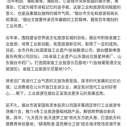
“百年制造、潮起潮落，潮起处，它是城市深厚底蕴的展示者；潮
落处，它成为城市进程记忆的追寻者。这是工业和旅游双向赋能的
意义，也是品重烟台独特的城市气质。”烟台市文化和旅游局局长
祝潜说，“烟台文旅要传承百年磨砺的工匠精神，展现百年镌刻的
工业风景。”
近年来，围绕建设世界级文化旅游名城的目标，烟台市积极发展工
业旅游，培育工业新动能，拓宽旅游新空间，取得了一定的成效。
目前，全市共有2处国家级工业遗产(张裕酿酒公司、烟台醴泉啤酒
股份有限公司旧址)、2处省级工业遗产(山东烟台北极星钟表厂、山
东烟台中药厂)，打造国家级工业旅游示范基地1个(张裕葡萄酒文化
旅游区)、省级工业旅游示范基地10个。
将老旧厂房进行工业气质的文旅场景营造，探寻时代发展的记忆价
值；让消费者在公众开放日走进企业，满足其对现代工业的好奇
心……眼下，工业旅游在烟台正呈现出更多元的发展态势。
前不久，烟台市首家国有资本投资公司国丰集团还举行工业旅游专
场推介会，推介4条工业旅游基础线路产品，解锁跨界融合新风
景。其中，“九天揽月·航天逐梦之旅”依托东方航天港，打造航天科
普教育体验基地；“耕海牧渔·蓝色粮仓之旅”结合海洋牧场资源开发