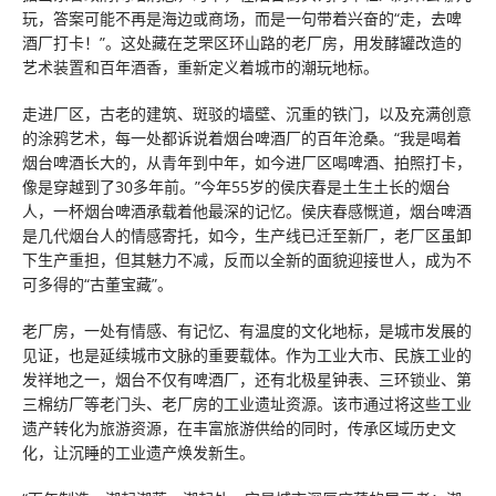
玩，答案可能不再是海边或商场，而是一句带着兴奋的“走，去啤
酒厂打卡！”。这处藏在芝罘区环山路的老厂房，用发酵罐改造的
艺术装置和百年酒香，重新定义着城市的潮玩地标。
走进厂区，古老的建筑、斑驳的墙壁、沉重的铁门，以及充满创意
的涂鸦艺术，每一处都诉说着烟台啤酒厂的百年沧桑。“我是喝着
烟台啤酒长大的，从青年到中年，如今进厂区喝啤酒、拍照打卡，
像是穿越到了30多年前。”今年55岁的侯庆春是土生土长的烟台
人，一杯烟台啤酒承载着他最深的记忆。侯庆春感慨道，烟台啤酒
是几代烟台人的情感寄托，如今，生产线已迁至新厂，老厂区虽卸
下生产重担，但其魅力不减，反而以全新的面貌迎接世人，成为不
可多得的“古董宝藏”。
老厂房，一处有情感、有记忆、有温度的文化地标，是城市发展的
见证，也是延续城市文脉的重要载体。作为工业大市、民族工业的
发祥地之一，烟台不仅有啤酒厂，还有北极星钟表、三环锁业、第
三棉纺厂等老门头、老厂房的工业遗址资源。该市通过将这些工业
遗产转化为旅游资源，在丰富旅游供给的同时，传承区域历史文
化，让沉睡的工业遗产焕发新生。