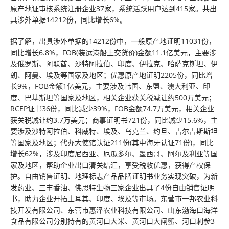
原产地证审核系统注册企业37家，系统活跃用户达到415家。共出
具涉外单据14212份，同比增长6%。
据了解，出具涉外单据的14212份中，一般原产地证明11031份，
同比增长6.8%，FOB(装运港船上交货价)金额11.1亿美元，主要涉
及俄罗斯、阿联酋、沙特阿拉伯、印度、伊拉克、哈萨克斯坦、伊
朗、阿曼、埃及等国家及地区；优惠原产地证明2205份，同比增
长9%，FOB金额1亿美元，主要涉及韩国、东盟、澳大利亚、印
度、巴基斯坦等国家及地区，相关企业获关税减让约500万美元；
RCEP证书36份，同比减少39%，FOB金额74.7万美元，相关企业
获关税减让约3.7万美元；商事证明书721份，同比减少15.6%，主
要涉及沙特阿拉伯、科威特、埃及、乌克兰、约旦、吉尔吉斯斯坦
等国家及地区；代办大使馆认证211份(其中海牙认证71份)，同比
增长62%，涉及印度尼西亚、厄瓜多尔、墨西哥、阿尔及利亚等国
家及地区，帮助企业出口清关结汇，享受税收优惠，获得产权保
护。自由销售证明、地理标志产品品牌证明书业务实现突破，为新
发药业、三丰香油、佛思特生物三家企业出具了4份自由销售证明
书，助力企业开拓土耳其、印度、埃及等市场。东营市一邦农业科
技开发有限公司、东营市惠泽农业科技有限公司、山东渤海口海洋
食品有限公司分别持有的黄河口大米、黄河口大闸蟹、河口刺参3