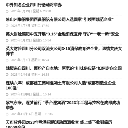
中外知名企业四川行活动将举办
2026年6月19日 星期五 20:28
凉山州攀钢集团西昌钢钒有限公司入选国家“引领型规范企业”
2026年4月7日 星期二 17:59
英大财险德阳中支开展“3.15”金融消保宣传 守护“一老一新”安全
2026年3月12日 星期四 15:54
英大财险四川分公司双流支公司3·15消保教育进企业，温情共庆女
神节
2026年3月7日 星期六 16:24
辣椒来自四川、面粉产自本地：阿宽的“川味供应链”如何走向全国
2025年9月6日 星期六 14:58
连续六年！成都建工赛利混凝土有限公司入选“成都制造业企业
100强”
2024年11月6日 星期三 15:14
紫气东来，逐梦前行 “茅台迎宾酒”2023年半程马拉松在成都成功
举办
2023年11月14日 星期二 19:36
天府软件园2023年秋季招聘活动圆满收官 线上线下收到简历
10000余份