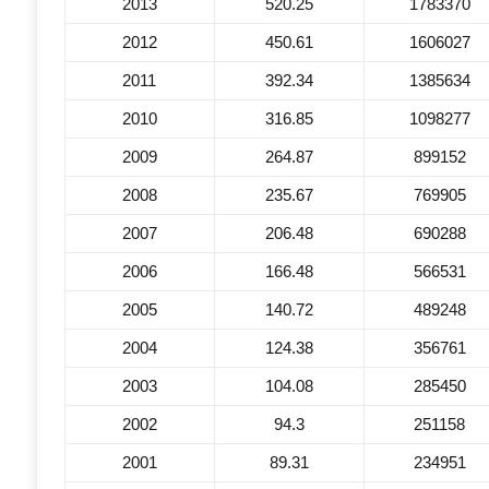
2013
520.25
1783370
2012
450.61
1606027
2011
392.34
1385634
2010
316.85
1098277
2009
264.87
899152
2008
235.67
769905
2007
206.48
690288
2006
166.48
566531
2005
140.72
489248
2004
124.38
356761
2003
104.08
285450
2002
94.3
251158
2001
89.31
234951