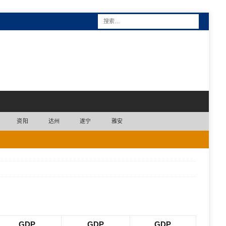
资阳
达州
遂宁
雅安
GDP
GDP
GDP