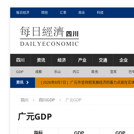
每日经济
财经
汇率
商业
科技
四川
资讯
经济
产业
交通
企业
GDP
成都
乐山
内江
南充
宜宾
巴
资讯
[ 2026年8月7日 ]
成都市：四川省2026年定制化生产重点
[ 2026年8月7日 ]
四川省征集新兴产业未来产业应用场景项
四川
四川GDP
广元GDP
[ 2026年8月6日 ]
雅安市经济半年报出炉 工业跑出“加速度
广元GDP
[ 2026年8月7日 ]
以产业强通道，宜宾市这样建四川南向
[ 2026年8月7日 ]
广元市坚持把发展经济的着力点放在实
指标
GDP
GDP