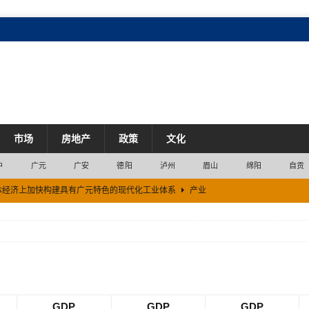
市场
房地产
政策
文化
中
广元
广安
德阳
泸州
眉山
绵阳
自贡
企业名单出炉 成都39家企业入选
市场
目 单个项目最高支持500万元
市场
”
经济
开放枢纽门户
市场
体经济上加快构建具有广元特色的现代化工业体系
产业
GDP
GDP
GDP