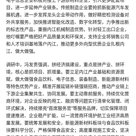
电子信息企业积极对接上下游原材料企业，引入更多配套项
目，进一步延伸产业链条。传统制造企业要抢抓新能源汽车发
展机遇，进一步发挥龙头企业带动作用，做好精密检测设备对
外共享服务，加快推进智能化改造、数字化转型，力争推出新
的标志性产品，重振内江机械制造优势。针对轻工出口企业，
他叮嘱要严格把好产品质量关和环保关，支持企业将销售公司
和人才培训基地落户内江，推动更多外向型优质企业扎根内
江、做大做强。
调研中，冯发贵强调，拼经济搞建设，重点是拼产业、拼环
境，核心是抓项目、抓增量。要立足内江产业基础和资源禀
赋，做大做强食品饮料、电子信息、装备制造、新能源新材料
等特色优势产业，精准开展延链补链强链招商，推动产业链上
下游企业集聚共生、协同发展。要主动靠前服务，持续优化营
商环境，对企业反映的用工、融资等问题实行清单化管理、闭
环式解决，持续擦亮“首席服务官”等服务品牌，切实保障项目
提速推进、企业稳产扩能，以一流营商环境护航工业经济高质
量发展。要统筹发展和安全，新能源新材料板块与食品饮料板
块要科学分区，严格保障食品安全；高度重视施工安全，坚决