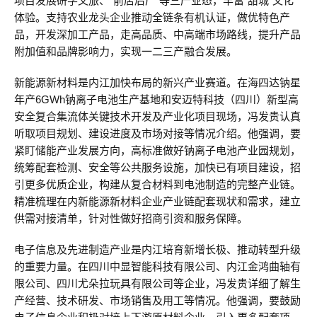
项目发展研学文旅、“前店后厂”等三产业态，丰富“甜城”文化
体验。支持农业龙头企业推动全链条有机认证，做优特色产
品，开发深加工产品，走高品质、中高端市场路线，提升产品
附加值和品牌影响力，实现一二三产融合发展。
新能源新材料是内江加快布局的新兴产业赛道。在海四达钠星
年产6GWh钠离子电池生产基地和安迈特科技（四川）新型高
安全复合集流体关键技术开发及产业化项目现场，冯发贵认真
听取项目规划、建设进度及市场对接等情况介绍。他强调，要
紧盯储能产业发展方向，高标准做好钠离子电池产业园规划，
统筹配套检测、安全等公共服务设施，加快已有项目建设，招
引更多优质企业，构建从复合材料到电池制造的完整产业链。
精准梳理在内新能源新材料企业产业链配套现状和需求，建立
供需对接清单，针对性做好招商引资和服务保障。
电子信息及先进制造产业是内江培育新增长极、推动转型升级
的重要力量。在四川中显智能科技有限公司、内江金鸿曲轴有
限公司、四川尤朵拉玩具有限公司等企业，冯发贵详细了解生
产经营、技术研发、市场销售及用工等情况。他强调，要鼓励