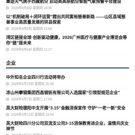
墨迹天气携手西藏航空 启动高高原航空智能气象预警平台建设
2026年8月6日 星期四 16:35
以“机制破局＋闭环运营”蹚出共同富裕慈善新路 ——山区县域慈
善事业高质量发展的珙县探索
2026年8月6日 星期四 12:08
湾区链接全球·创新驱动健康，2026广州医疗与健康产业博览会等
你“链”接未来
2026年8月6日 星期四 11:17
企业
中外知名企业四川行活动将举办
2026年6月19日 星期五 20:28
凉山州攀钢集团西昌钢钒有限公司入选国家“引领型规范企业”
2026年4月7日 星期二 17:59
英大财险德阳中支开展“3.15”金融消保宣传 守护“一老一新”安全
2026年3月12日 星期四 15:54
英大财险四川分公司双流支公司3·15消保教育进企业，温情共庆女
神节