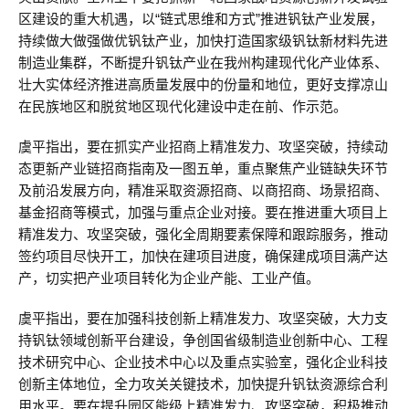
区建设的重大机遇，以“链式思维和方式”推进钒钛产业发展，
持续做大做强做优钒钛产业，加快打造国家级钒钛新材料先进
制造业集群，不断提升钒钛产业在我州构建现代化产业体系、
壮大实体经济推进高质量发展中的份量和地位，更好支撑凉山
在民族地区和脱贫地区现代化建设中走在前、作示范。
虞平指出，要在抓实产业招商上精准发力、攻坚突破，持续动
态更新产业链招商指南及一图五单，重点聚焦产业链缺失环节
及前沿发展方向，精准采取资源招商、以商招商、场景招商、
基金招商等模式，加强与重点企业对接。要在推进重大项目上
精准发力、攻坚突破，强化全周期要素保障和跟踪服务，推动
签约项目尽快开工，加快在建项目进度，确保建成项目满产达
产，切实把产业项目转化为企业产能、工业产值。
虞平指出，要在加强科技创新上精准发力、攻坚突破，大力支
持钒钛领域创新平台建设，争创国省级制造业创新中心、工程
技术研究中心、企业技术中心以及重点实验室，强化企业科技
创新主体地位，全力攻关关键技术，加快提升钒钛资源综合利
用水平。要在提升园区能级上精准发力、攻坚突破，积极推动