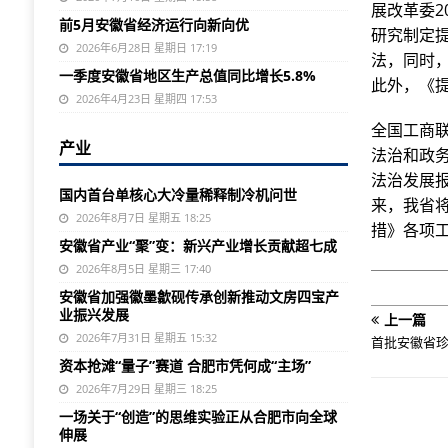
展改革委2
前5月安徽省经济运行向新向优
研究制定
2026年6月28日 星期日 17:19
法，同时
一季度安徽省地区生产总值同比增长5.8%
此外，《
2026年4月23日 星期四 17:53
全国工商联
产业
法治和政务
法治发展报
国内首台单核心大冷量稀释制冷机问世
来，我省
2026年8月7日 星期五 18:25
措》各项
安徽省产业“聚”变：新兴产业增长贡献超七成
2026年8月5日 星期三 17:40
安徽省加强徽墨歙砚传承创新推动文房四宝产
业振兴发展
上一篇
2026年7月31日 星期五 15:32
首批安徽省
资本抢滩“量子”赛道 合肥市凭何成“主场”
2026年7月29日 星期三 18:25
一场关于“创造”的思维实验正从合肥市向全球
伸展