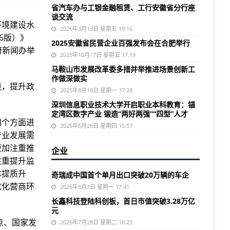
省汽车办与工银金融租赁、工行安徽省分行座
谈交流
环境建设水
2026年3月13日 星期五 19:16
6版）》
2025安徽省民营企业百强发布会在合肥举行
府新闻办举
2025年10月17日 星期五 17:19
马鞍山市发展改革委多措并举推进场景创新工
作做深做实
境，提升政
2025年8月18日 星期一 17:28
深圳信息职业技术大学开启职业本科教育：锚
定湾区数字产业 锻造“两好两强”“四型”人才
四个方面进
2025年6月26日 星期四 15:57
产业发展需
更加注重推
企业
注重提升监
体提质升
奇瑞成中国首个单月出口突破20万辆的车企
优化营商环
2026年8月3日 星期一 17:41
长鑫科技登陆科创板，首日市值突破3.28万亿
元
点、国家发
2026年7月28日 星期二 18:23