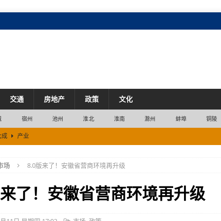
交通
房地产
政策
文化
城
宿州
池州
淮北
淮南
滁州
蚌埠
铜陵
七成
产业
衡
市场
市场
8.0版来了！安徽省营商环境再升级
产业
0版来了！安徽省营商环境再升级