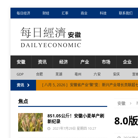
每日经济
财经
汇率
商业
科技
联系我们
安徽
资讯
经济
产业
市场
企业
GDP
合肥
芜湖
亳州
六安
安庆
宣
[ 八月 5, 2026 ]
安徽省产业“聚”变：新兴产业增长贡献超
资讯
[ 八月 4, 2026 ]
目前安徽省电网运行平稳电力供需总体平
焦点
安徽
[ 八月 7, 2026 ]
国内首台单核心大冷量稀释制冷机问世
851.05公斤！安徽小麦单产刷
8.
新纪录
2021年7月29日 星期四 10:27