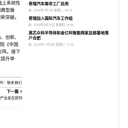
础上系统性
奇瑞汽车南非工厂启用
和典型做
2026年7月7日 星期二 18:19
现新突破。
奇瑞加入国际汽车工作组
2026年6月25日 星期四 18:30
高芯众科半导体和金亿科智能两家总部基地落
场、创新、
户合肥
科院《中国
2024年11月6日 星期三 11:28
方阵。接下
《提升举
下一篇
产业走在前列