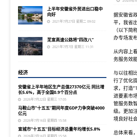
2026年
上半年安徽省外贸进出口稳中
向好
据安徽省
2021年7月27日 星期二 09:02
平，我省出
（以下简称
办专场发
芜宣高速公路将“四改八”
2021年7月7日 星期三 11:31
从内容上
务服务效能
经济
与以往相
行了优化
安徽省上半年地区生产总值27370亿元 同比增
求，打造“
长5.6%，高于全国0.9个百分点
进要素市
2026年7月22日 星期三 17:05
管服务数
马鞍山市“十五五”期间年度GDP力争突破4000
级。更加
亿元
境良好社
2026年7月16日 星期四 15:58
宣城市“十五五”目标经济总量年均增长5.8%
总体来看，
2026年7月16日 星期四 15:58