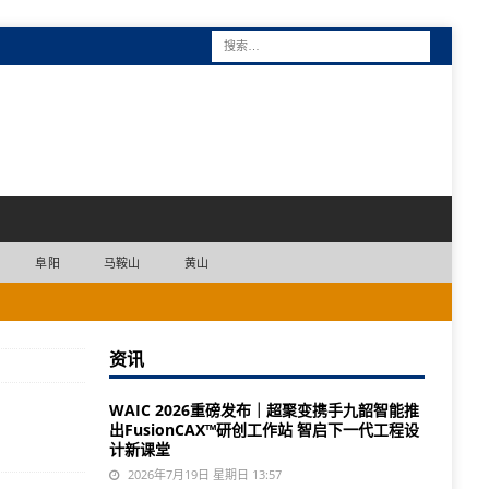
阜阳
马鞍山
黄山
资讯
WAIC 2026重磅发布｜超聚变携手九韶智能推
出FusionCAX™研创工作站 智启下一代工程设
计新课堂
2026年7月19日 星期日 13:57