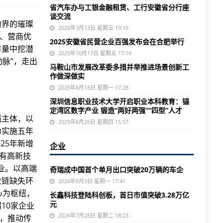
省汽车办与工银金融租赁、工行安徽省分行座
谈交流
边界的璀璨
2026年3月13日 星期五 19:16
擎、营商优
2025安徽省民营企业百强发布会在合肥举行
存量中挖潜
2025年10月17日 星期五 17:19
动脉”，走出
马鞍山市发展改革委多措并举推进场景创新工
作做深做实
2025年8月18日 星期一 17:28
深圳信息职业技术大学开启职业本科教育：锚
定湾区数字产业 锻造“两好两强”“四型”人才
强主体，以
2025年6月26日 星期四 15:57
力实施五年
25年新增
企业
拥有高新技
业。以高端
奇瑞成中国首个单月出口突破20万辆的车企
业链缺失环
2026年8月3日 星期一 17:41
心为枢纽，
长鑫科技登陆科创板，首日市值突破3.28万亿
元
10家企业
2026年7月28日 星期二 18:23
新，推动传