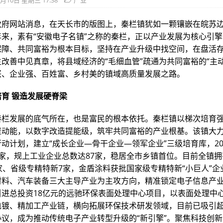
6月10日 星期三 17:38
产业
政府网站消息，在天长市的版图上，秦栏镇犹如一颗镶嵌在皖苏
年来，素有“安徽电子名镇”之称的秦栏，正以产业发展为核心引
保障、共同富裕为根本目标，坚持在产业升级中找空间，在盘活
改善中见真章，将县域经济的“毛细血管”疏通为共同富裕的“主
兴、企业强、百姓富、乡村美的镇域高质量发展之路。
育 锻造发展硬脊梁
秦栏发展的底气所在，也是富民的根本依托。秦栏镇以梯次培育
聚动能，以数字改造提能级，筑牢共同富裕的产业根基。该镇大
动计划，建立“成长企业—骨干企业—领军企业”三级培育库，20
3家，规上工业企业总数达87家，稳居全市乡镇首位。目前全镇
家、省级专精特新7家，金盾涂料获批国家级专精特新“小巨人”企
材料、汽车装备三大主导产业为主攻方向，精准锁定电子信息产
引进总投资18亿元的远驰环保表面处理中心项目，以表面处理中
电镀、精加工产业链，横向拓展环保技术研发领域，目前已吸引超
协议，成为推动传统电子产业转型升级的“新引擎”。聚焦科技创