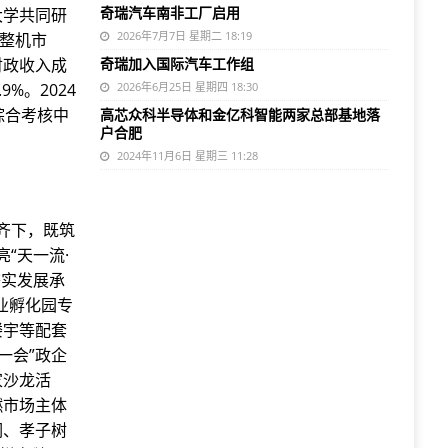
奇瑞汽车南非工厂启用
大学共同研
2026年7月7日 星期二 18:19
级整机市
财政收入成
奇瑞加入国际汽车工作组
9%。2024
2026年6月25日 星期四 18:30
综合考核中
高芯众科半导体和金亿科智能两家总部基地落
户合肥
2024年11月6日 星期三 11:28
管齐下，既筑
“天一流·
夯实发展承
业孵化园专
楼宇等配套
一会”政企
家沙龙活
燃市场主体
祠、孝子树