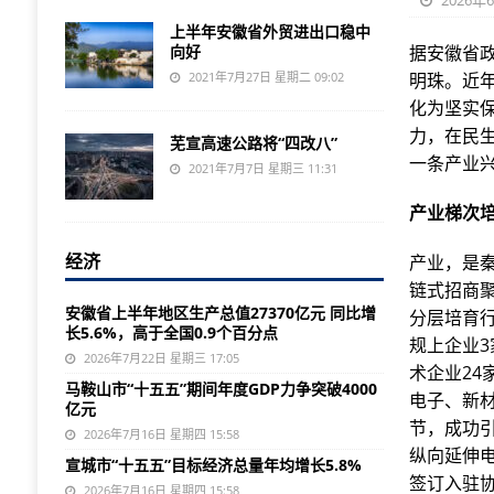
2026年
上半年安徽省外贸进出口稳中
向好
据安徽省
2021年7月27日 星期二 09:02
明珠。近
化为坚实
力，在民生
芜宣高速公路将“四改八”
一条产业
2021年7月7日 星期三 11:31
产业梯次培
经济
产业，是
链式招商
安徽省上半年地区生产总值27370亿元 同比增
分层培育行
长5.6%，高于全国0.9个百分点
规上企业
2026年7月22日 星期三 17:05
术企业24
马鞍山市“十五五”期间年度GDP力争突破4000
电子、新
亿元
节，成功
2026年7月16日 星期四 15:58
纵向延伸
宣城市“十五五”目标经济总量年均增长5.8%
签订入驻
2026年7月16日 星期四 15:58