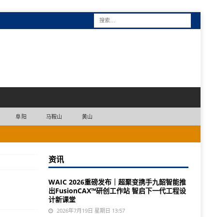
阜阳
马鞍山
黄山
资讯
WAIC 2026重磅发布｜超聚变携手九韶智能推
出FusionCAX™研创工作站 智启下一代工程设
计新课堂
2026年7月19日 星期日 13:57