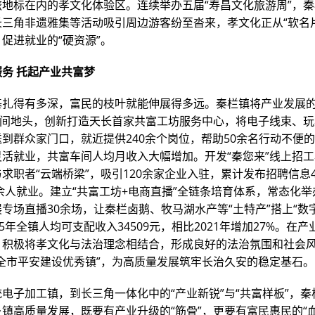
旅地标在内的孝文化体验区。连续举办五届“寿昌文化旅游周”，
长三角非遗雅集等活动吸引周边游客纷至沓来，孝文化正从“软名
促进就业的“硬资源”。
务 托起产业共富梦
基扎得有多深，富民的枝叶就能伸展得多远。秦栏镇将产业发展
到田间地头，创新打造天长首家共富工坊服务中心，将电子线束、
到群众家门口，就近提供240余个岗位，帮助50余名行动不便
灵活就业，共富车间人均月收入大幅增加。开发“秦您来”线上招
求职者“云端桥梁”，吸引120余家企业入驻，累计发布招聘信息4
0余人就业。建立“共富工坊+电商直播”全链条培育体系，常态化
专场直播30余场，让秦栏卤鹅、牧马湖水产等“土特产”搭上“数
25年全镇人均可支配收入34509元，相比2021年增加27%。在
，积极将孝文化与法治理念相结合，形成良好的法治氛围和社会
“全市平安建设优秀镇”，为高质量发展筑牢长治久安的稳定基石。
电子加工镇，到长三角一体化中的“产业新锐”与“共富样板”，
镇高质量发展，既要有产业升级的“筋骨”，更要有富民惠民的“