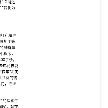
秦栏卤鹅远
片”转化为
的红利精准
玩具加工等
的特殊群体
工小程序，
00余条，
举办电商技能
字快车”走向
产业共富的物
风尚，连续
秦栏的探索生
血脉”。站在