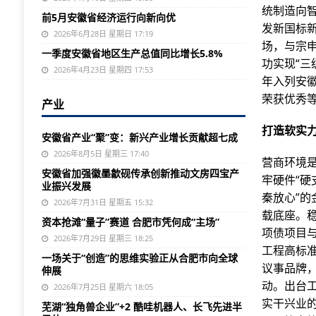
统制造向
前5月安徽省经济运行向新向优
发新国标
2026年6月28日 星期日 17:19
场，与宗
一季度安徽省地区生产总值同比增长5.8%
功实现“三级
2026年4月23日 星期四 17:53
年入列安
荣获优秀等
产业
打造软实力
安徽省产业“聚”变：新兴产业增长贡献超七成
2026年8月5日 星期三 17:40
营商环境是
安徽省加强徽墨歙砚传承创新推动文房四宝产
牢硬件“硬
业振兴发展
秦放心”的
2026年7月31日 星期五 15:32
载底座。稳
资本抢滩“量子”赛道 合肥市凭何成“主场”
项债项目
2026年7月29日 星期三 18:25
工程高标准
一场关于“创造”的思维实验正从合肥市向全球
议事品牌，
伸展
动。出台
2026年7月25日 星期六 18:05
实干兴业
芜湖“独角兽企业”+2 酷哇机器人、长飞先进半