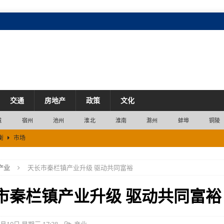
交通
房地产
政策
文化
城
宿州
池州
淮北
淮南
滁州
蚌埠
铜陵
衡
市场
企
企业
产业
天长市秦栏镇产业升级 驱动共同富裕
七成
产业
市秦栏镇产业升级 驱动共同富裕