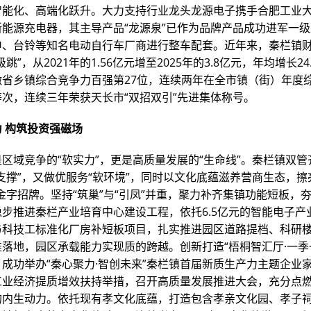
智能化、高端化跃升。大力支持行业龙头龙源电子携手合肥工业
新能源充电器，其主导产品“龙源泉”已作为品牌产品成功进军一
申、台铃等知名电动自行车厂商进行整车配套。近年来，秦栏镇
跳”，从2021年的1.56亿元增至2025年的3.8亿元，年均增长24.
徽省乡镇综合竞争力百强第27位，连续两年在全市镇（街）年度
次，连续三年荣获天长市“双招双引”先进集体称号。
 构筑投资强磁场
区域竞争的“软实力”，更是高质量发展的“生命线”。秦栏镇双
支撑”，又做优服务“软环境”，同时以文化底蕴滋养营商生态，擦亮
金字招牌。坚持“筑巢”与“引凤”并重，聚力补齐集镇功能短板，
步推进秦栏产业培育中心建设工程，依托6.5亿元的智能电子产
与科技工标准化厂房补短板项目，扎实推进园区道路提档、科研
落地，园区承载能力实现质的跨越。创新打造“梧桐智汇厅·一季
成功举办“秦心聚力·智创未来”秦栏镇首届新质生产力主题企业
工业经济提质增效扶持举措，召开高质量发展推进大会，充分点
的内生动力。依托现有孝文化底蕴，打造包含孝亲文化园、孝子