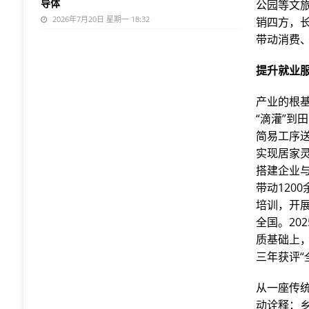
导体
公园等文
2026年7月20日 星期一 18:32
销四方，
带动消费、
提升就业服
产业的根
“滴灌”
简易工序送
实现居家
搭建企业与
带动120
培训，开展
全国。20
质基础上
三年获评
从一座传统
动诠释：乡