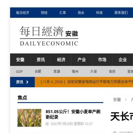
每日经济
财经
汇率
商业
科技
联系我们
安徽
资讯
经济
产业
市场
企业
GDP
合肥
芜湖
亳州
六安
安庆
宣
[ 八月 4, 2026 ]
目前安徽省电网运行平稳电力供需总体平
资讯
[ 八月 3, 2026 ]
奇瑞成中国首个单月出口突破20万辆的车
焦点
安徽
[ 八月 5, 2026 ]
安徽省产业“聚”变：新兴产业增长贡献超
851.05公斤！安徽小麦单产刷
天长
新纪录
2021年7月29日 星期四 10:27