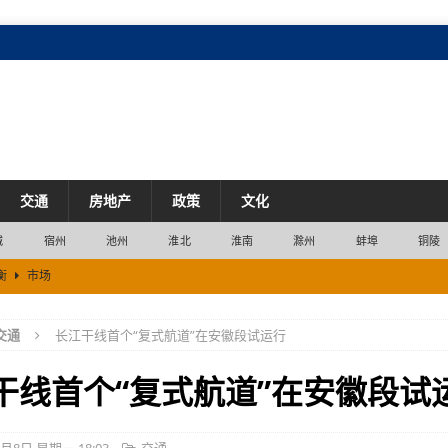
交通
房地产
政策
文化
城
宿州
池州
淮北
淮南
滁州
蚌埠
铜陵
衡
市场
企
企业
交通
长江干线首个“复式航道”在安徽段试运行
七成
产业
干线首个“复式航道”在安徽段试