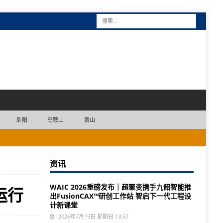
阜阳
马鞍山
黄山
资讯
WAIC 2026重磅发布｜超聚变携手九韶智能推
运行
出FusionCAX™研创工作站 智启下一代工程设
计新课堂
2026年7月19日 星期日 13:57