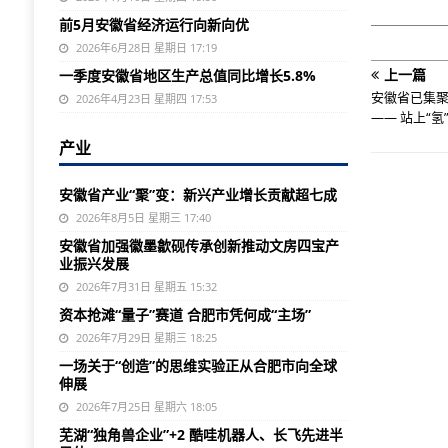
前5月安徽省经济运行向新向优
2026年6月28日 星期日 17:19
上一篇
一季度安徽省地区生产总值同比增长5.8%
安徽省已集聚
2026年4月23日 星期四 17:53
—— 站上“氢
产业
安徽省产业“聚”变：新兴产业增长贡献超七成
2026年8月5日 星期三 17:40
安徽省加强徽墨歙砚传承创新推动文房四宝产
业振兴发展
2026年7月31日 星期五 15:32
资本抢滩“量子”赛道 合肥市凭何成“主场”
2026年7月29日 星期三 18:25
一场关于“创造”的思维实验正从合肥市向全球
伸展
2026年7月25日 星期六 18:05
芜湖“独角兽企业”+2 酷哇机器人、长飞先进半