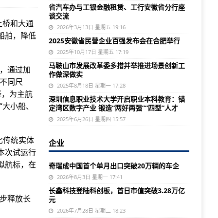
省汽车办与工银金融租赁、工行安徽省分行座
谈交流
土桥和大通
2026年3月13日 星期五 19:16
船舶，降低
2025安徽省民营企业百强发布会在合肥举行
2025年10月17日 星期五 17:19
马鞍山市发展改革委多措并举推进场景创新工
上，通过加
作做深做实
让不同尺
2025年8月18日 星期一 17:28
择，为主航
深圳信息职业技术大学开启职业本科教育：锚
“大小船、
定湾区数字产业 锻造“两好两强”“四型”人才
2025年6月26日 星期四 15:57
比传统实体
企业
本次试运行
虚拟航标，在
奇瑞成中国首个单月出口突破20万辆的车企
2026年8月3日 星期一 17:41
长鑫科技登陆科创板，首日市值突破3.28万亿
一步释放长
元
2026年7月28日 星期二 18:23