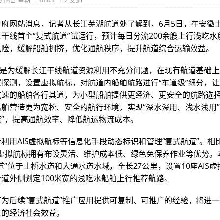
6月8日 星期一 18:03
交通
政府网站消息，记者从长江芜湖航道处了解到，6月5日，在安徽
干线首个“复式航道”试运行，预计每日分流200余艘上行浅吃水
风险，缓解船舶拥挤，优化通航秩序，提升航道综合运输效益。
道”是为缓解长江干线航道资源利用不充分问题，在现有航道基础
深探测，设置虚拟航标，对航道内船舶航路进行“车道级”细分，
航速的船舶各行其道，为小型船舶提供更经济、更安全的航路选
舶营造更为宽松、安全的航行环境，实现“深水深用、浅水浅用”
流”，提高通航效率、降低航运物流成本。
利用AIS虚拟航标等信息化手段动态标识和管理“复式航道”。相
IS虚拟航标拥有布设灵活、维护成本低、绿色免保养作业等优势。
道”位于土桥水道和大通水道水域，全长27公里，设置10座AIS
道外侧划定100米宽的浅吃水船舶上行推荐航路。
可为后续“复式航道”推广应用提供可复制、可推广的经验，将进
道的经济社会效益。