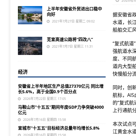
2026年
上半年安徽省外贸进出口稳中
向好
据安徽省
2021年7月27日 星期二 09:02
水道，长江
船舶交汇
芜宣高速公路将“四改八”
“复式航
2021年7月7日 星期三 11:31
强航道水
度、不同
道内大型船
经济
快慢船分
安徽省上半年地区生产总值27370亿元 同比增
同时，创新
长5.6%，高于全国0.9个百分点
航标，A
2026年7月22日 星期三 17:05
的“复式航
马鞍山市“十五五”期间年度GDP力争突破4000
上行通航分
亿元
2026年7月16日 星期四 15:58
本次试点
宣城市“十五五”目标经济总量年均增长5.8%
江黄金水
2026年7月16日 星期四 15:58