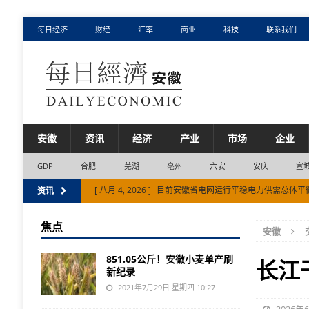
每日经济
财经
汇率
商业
科技
联系我们
安徽
资讯
经济
产业
市场
企业
GDP
合肥
芜湖
亳州
六安
安庆
宣
[ 八月 4, 2026 ]
目前安徽省电网运行平稳电力供需总体平
资讯
[ 八月 3, 2026 ]
奇瑞成中国首个单月出口突破20万辆的车
焦点
安徽
[ 八月 5, 2026 ]
安徽省产业“聚”变：新兴产业增长贡献超
851.05公斤！安徽小麦单产刷
长江
新纪录
2021年7月29日 星期四 10:27