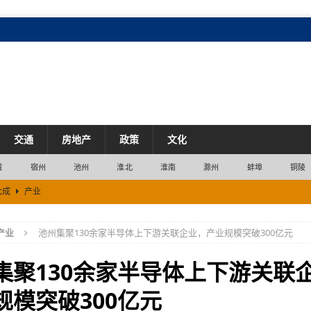
交通
房地产
政策
文化
城
宿州
池州
淮北
淮南
滁州
蚌埠
铜陵
七成
产业
衡
市场
产业
池州集聚130余家半导体上下游关联企业，产业规模突破300亿元
产业
集聚130余家半导体上下游关联
规模突破300亿元