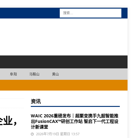
阜阳
马鞍山
黄山
资讯
WAIC 2026重磅发布｜超聚变携手九韶智能推
企业，
出FusionCAX™研创工作站 智启下一代工程设
计新课堂
2026年7月19日 星期日 13:57