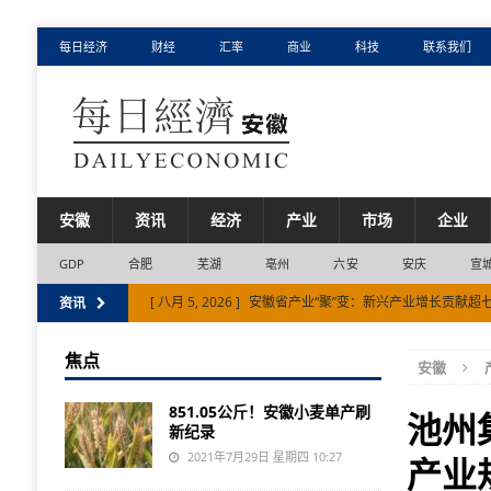
每日经济
财经
汇率
商业
科技
联系我们
安徽
资讯
经济
产业
市场
企业
GDP
合肥
芜湖
亳州
六安
安庆
宣
[ 八月 5, 2026 ]
安徽省产业“聚”变：新兴产业增长贡献超
资讯
[ 八月 4, 2026 ]
目前安徽省电网运行平稳电力供需总体平
焦点
安徽
[ 八月 7, 2026 ]
国内首台单核心大冷量稀释制冷机问世
851.05公斤！安徽小麦单产刷
池州
新纪录
2021年7月29日 星期四 10:27
产业