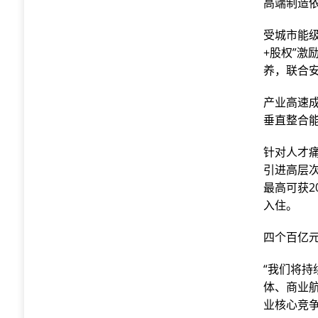
高端制造
受城市能
+股权”
养，联合
产业高速
垂直整合
针对人才痛
引进高层次
最高可获2
入住。
四个百亿
“我们将持
体、商业
业核心竞