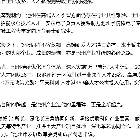
依靠企业攻坚，人才瓶颈则需政企协同破解。
级客观制约，池州在高端人才引留方面仍存在行业共性难题。企业
激励招揽核心技术人才；安芯电子负责人授课助力池州学院微电子
安徽工程大学定向培育硕士研究生。
成长之下，短板同样不容忽视：高端研发人才缺口尚存，本土暂
能力的头部企业。成长的烦恼，亦是池州产业升级的必经之路。
点，池州持续优化培育体系：深入实施“万马奔池”人才计划，20
人才团队26个，仅池州经开区就引进产业领军人才25名，高层
00万元政策奖励；平天科创·人才港369套人才公寓投入使用，
元台阶的跨越，是池州产业迭代的里程碑，更是全新起点。
续扬‘池’所长，深化长三角协同创新，承接优质科创产业要素，
航天等特色产业，推进重大产业项目落地，深化车芯协同合作，
争力。”池州市发展改革委党组成员蒋志华说。