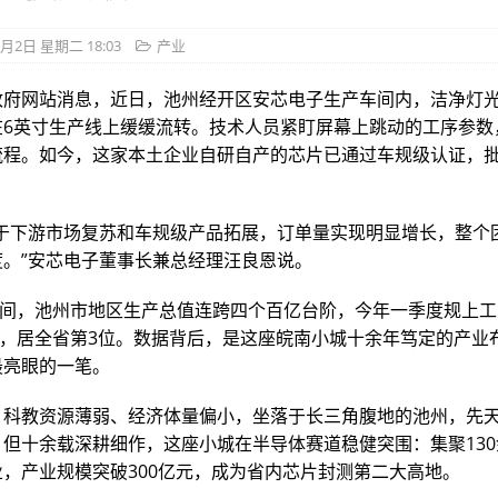
6月2日 星期二 18:03
产业
政府网站消息，近日，池州经开区安芯电子生产车间内，洁净灯
在6英寸生产线上缓缓流转。技术人员紧盯屏幕上跳动的工序参数
流程。如今，这家本土企业自研自产的芯片已通过车规级认证，
益于下游市场复苏和车规级产品拓展，订单量实现明显增长，整个
度。”安芯电子董事长兼总经理汪良恩说。
”期间，池州市地区生产总值连跨四个百亿台阶，今年一季度规上
6%，居全省第3位。数据背后，是这座皖南小城十余年笃定的产业
最亮眼的一笔。
、科教资源薄弱、经济体量偏小，坐落于长三角腹地的池州，先
。但十余载深耕细作，这座小城在半导体赛道稳健突围：集聚13
，产业规模突破300亿元，成为省内芯片封测第二大高地。