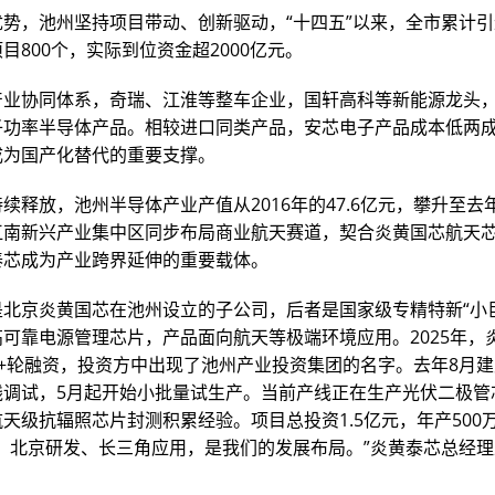
优势，池州坚持项目带动、创新驱动，“十四五”以来，全市累计
目800个，实际到位资金超2000亿元。
产业协同体系，奇瑞、江淮等整车企业，国轩高科等新能源龙头
子功率半导体产品。相较进口同类产品，安芯电子产品成本低两
成为国产化替代的重要支撑。
续释放，池州半导体产业产值从2016年的47.6亿元，攀升至去年
江南新兴产业集中区同步布局商业航天赛道，契合炎黄国芯航天
泰芯成为产业跨界延伸的重要载体。
是北京炎黄国芯在池州设立的子公司，后者是国家级专精特新“小
可靠电源管理芯片，产品面向航天等极端环境应用。2025年，
+轮融资，投资方中出现了池州产业投资集团的名字。去年8月建
线调试，5月起开始小批量试生产。当前产线正在生产光伏二极管
天级抗辐照芯片封测积累经验。项目总投资1.5亿元，年产500
造、北京研发、长三角应用，是我们的发展布局。”炎黄泰芯总经