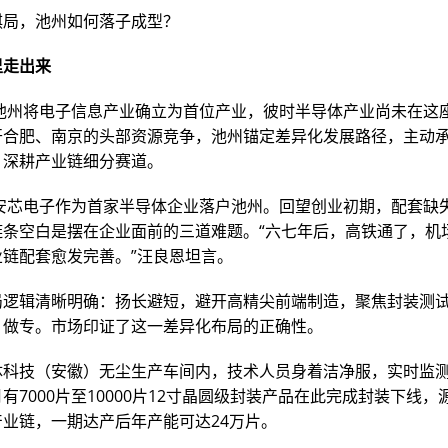
棋局，池州如何落子成型？
里走出来
，池州将电子信息产业确立为首位产业，彼时半导体产业尚未在这
开合肥、南京的头部资源竞争，池州锚定差异化发展路径，主动
，深耕产业链细分赛道。
，安芯电子作为首家半导体企业落户池州。回望创业初期，配套缺
链条空白是摆在企业面前的三道难题。“六七年后，高铁通了，机
业链配套愈发完善。”汪良恩坦言。
局逻辑清晰明确：扬长避短，避开高精尖前端制造，聚焦封装测
、做专。市场印证了这一差异化布局的正确性。
体科技（安徽）无尘生产车间内，技术人员身着洁净服，实时监
有7000片至10000片12寸晶圆级封装产品在此完成封装下线，
产业链，一期达产后年产能可达24万片。