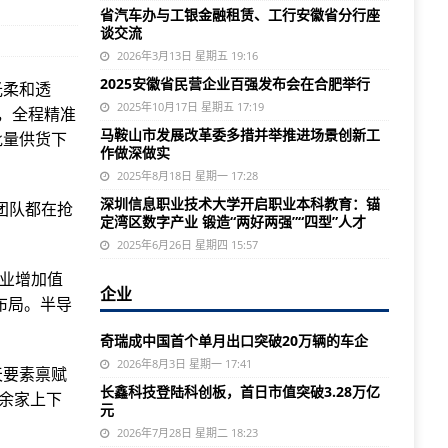
省汽车办与工银金融租赁、工行安徽省分行座
谈交流
2026年3月13日 星期五 19:16
2025安徽省民营企业百强发布会在合肥举行
光柔和透
2025年10月17日 星期五 17:19
，全程精准
马鞍山市发展改革委多措并举推进场景创新工
批量供货下
作做深做实
2025年8月18日 星期一 17:28
深圳信息职业技术大学开启职业本科教育：锚
团队都在抢
定湾区数字产业 锻造“两好两强”“四型”人才
2025年6月26日 星期四 15:57
工业增加值
企业
布局。半导
奇瑞成中国首个单月出口突破20万辆的车企
2026年8月3日 星期一 17:41
天要素禀赋
长鑫科技登陆科创板，首日市值突破3.28万亿
0余家上下
元
2026年7月28日 星期二 18:23