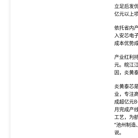
立足后发
亿元以上项
依托省内
入安芯电
成本优势
产业红利持
元。皖江
因，炎黄
炎黄泰芯
业，专注高
成超亿元B
月完成产
工艺，为航
“池州制
说。