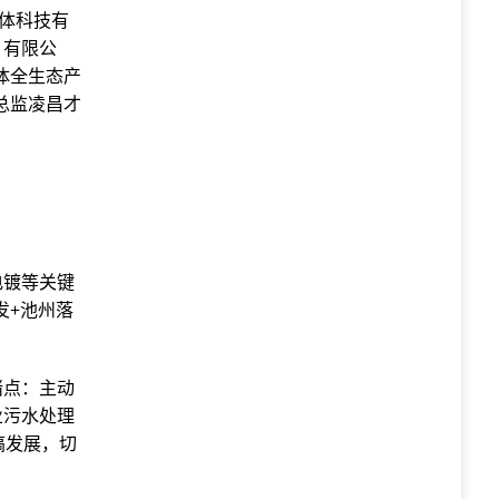
导体科技有
）有限公
体全生态产
总监凌昌才
电镀等关键
发+池州落
堵点：主动
业污水处理
搞发展，切