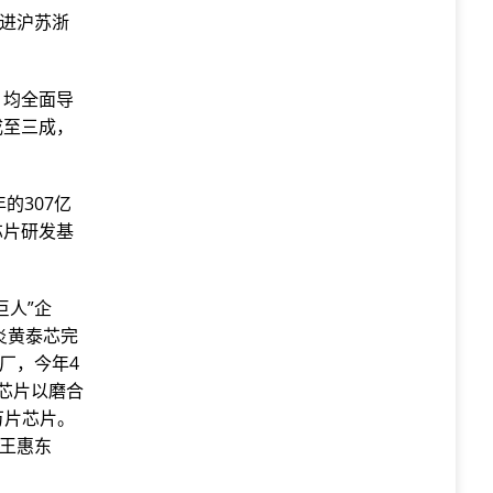
引进沪苏浙
，均全面导
成至三成，
的307亿
芯片研发基
巨人”企
炎黄泰芯完
厂，今年4
芯片以磨合
万片芯片。
理王惠东