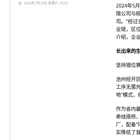
2026年7月25日 星期六 18:05
2024年
限公司与
司。“经
业链，区
介绍，企业
长出来的
坚持错位
池州经开
工序无需
地”模式，
作为省内
牵线搭桥
厂，配备“
实降低了