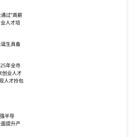
通过“高薪
专业人才培
未诞生具备
25年全市
次创业人才
实现人才拎包
做强半导
全面提升产