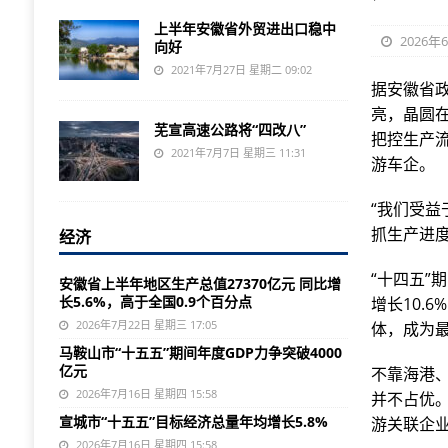
上半年安徽省外贸进出口稳中
2026年
向好
2021年7月27日 星期二 09:02
据安徽省
亮，晶圆
芜宣高速公路将“四改八”
把控生产
2021年7月7日 星期三 11:31
游车企。
“我们受
抓生产进
经济
“十四五
安徽省上半年地区生产总值27370亿元 同比增
长5.6%，高于全国0.9个百分点
增长10.
2026年7月22日 星期三 17:05
体，成为
马鞍山市“十五五”期间年度GDP力争突破4000
亿元
不靠海港
2026年7月16日 星期四 15:58
并不占优
宣城市“十五五”目标经济总量年均增长5.8%
游关联企业
2026年7月16日 星期四 15:58