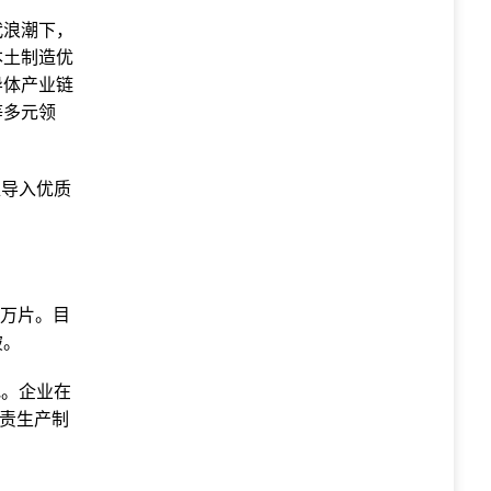
替代浪潮下，
本土制造优
导体产业链
等多元领
准导入优质
0万片。目
破。
地。企业在
负责生产制