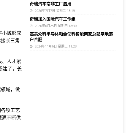
奇瑞汽车南非工厂启用
2026年7月7日 星期二 18:19
奇瑞加入国际汽车工作组
2026年6月25日 星期四 18:30
座小城形成
高芯众科半导体和金亿科智能两家总部基地落
户合肥
承接长三角
2024年11月6日 星期三 11:28
失、人才紧
场建了，长
试领域，做
测各项工艺
源源不断供