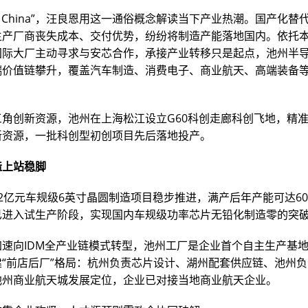
a for China”，汪良恩用这一通俗概念解读当下产业热潮。国产化
生产厂商丧失成本、交付优势，纷纷将制造产能落地国内。依托
国际大厂主动寻求与安芯合作，承接产业转移只是起点，池州半
端价值链攀升，覆盖汽车制造、消费电子、商业航天、高端装备
三角创新资源，池州在上海松江设立G60科创走廊科创飞地，精
新资源，一批科创型初创项目先后落地投产。
造上站稳脚
2亿元车规级6英寸晶圆制造项目稳步推进，满产后年产能可达6
已进入试生产阶段，实现国内车规级功率芯片无铅化制造零的突
加速向IDM全产业链模式转型，池州工厂是企业首个自主生产基
建“前店后厂”格局：杭州负责芯片设计、湖州配套供应链、池州
池州商业航天城发展定位，企业已对接当地商业航天企业。