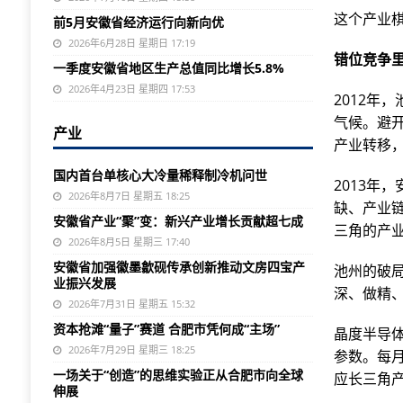
这个产业
前5月安徽省经济运行向新向优
2026年6月28日 星期日 17:19
错位竞争
一季度安徽省地区生产总值同比增长5.8%
2026年4月23日 星期四 17:53
2012年
气候。避
产业
产业转移
国内首台单核心大冷量稀释制冷机问世
2013年
2026年8月7日 星期五 18:25
缺、产业
安徽省产业“聚”变：新兴产业增长贡献超七成
三角的产
2026年8月5日 星期三 17:40
安徽省加强徽墨歙砚传承创新推动文房四宝产
池州的破
业振兴发展
深、做精
2026年7月31日 星期五 15:32
资本抢滩“量子”赛道 合肥市凭何成“主场”
晶度半导
2026年7月29日 星期三 18:25
参数。每月
一场关于“创造”的思维实验正从合肥市向全球
应长三角
伸展