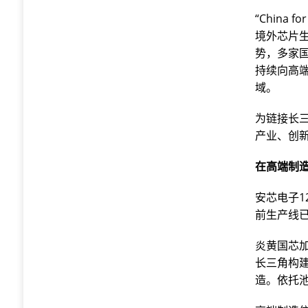
“Chin
境外芯片
势，多家
持续向高
域。
为链接长
产业、创
在高端制
安芯电子1
前生产线
炎黄国芯
长三角构
造。依托