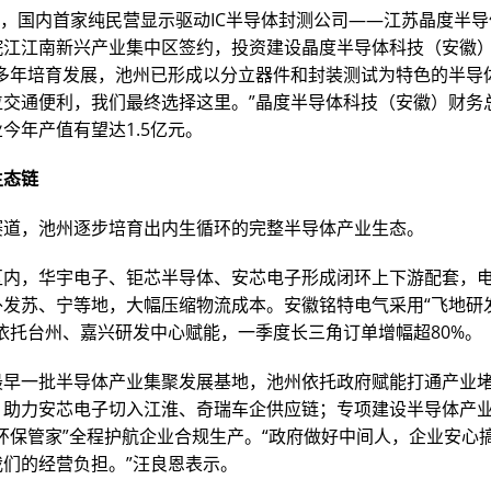
5月，国内首家纯民营显示驱动IC半导体封测公司——江苏晶度半
皖江江南新兴产业集中区签约，投资建设晶度半导体科技（安徽
过多年培育发展，池州已形成以分立器件和封装测试为特色的半导
位交通便利，我们最终选择这里。”晶度半导体科技（安徽）财务
今年产值有望达1.5亿元。
生态链
赛道，池州逐步培育出内生循环的完整半导体产业生态。
区内，华宇电子、钜芯半导体、安芯电子形成闭环上下游配套，
外发苏、宁等地，大幅压缩物流成本。安徽铭特电气采用“飞地研
依托台州、嘉兴研发中心赋能，一季度长三角订单增幅超80%。
最早一批半导体产业集聚发展基地，池州依托政府赋能打通产业
，助力安芯电子切入江淮、奇瑞车企供应链；专项建设半导体产
环保管家”全程护航企业合规生产。“政府做好中间人，企业安心
我们的经营负担。”汪良恩表示。