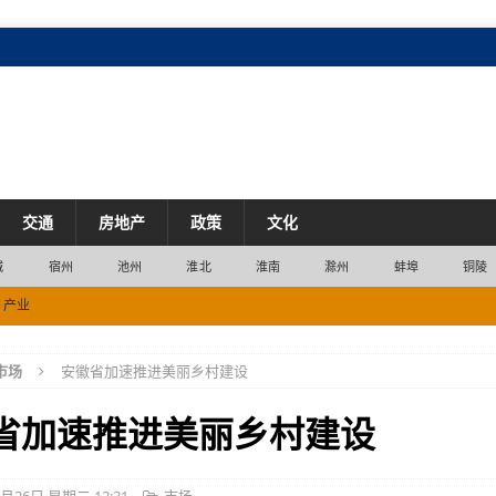
交通
房地产
政策
文化
城
宿州
池州
淮北
淮南
滁州
蚌埠
铜陵
产业
七成
产业
市场
安徽省加速推进美丽乡村建设
衡
市场
省加速推进美丽乡村建设