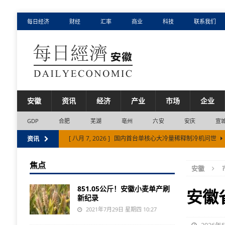
每日经济
财经
汇率
商业
科技
联系我们
安徽
资讯
经济
产业
市场
企业
GDP
合肥
芜湖
亳州
六安
安庆
宣
[ 八月 7, 2026 ]
国内首台单核心大冷量稀释制冷机问世
资讯
[ 八月 5, 2026 ]
安徽省产业“聚”变：新兴产业增长贡献超
焦点
安徽
[ 八月 4, 2026 ]
目前安徽省电网运行平稳电力供需总体平
851.05公斤！安徽小麦单产刷
安徽
新纪录
2021年7月29日 星期四 10:27