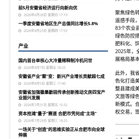
前5月安徽省经济运行向新向优
聚焦绿色
2026年6月28日 星期日 17:19
遥感手段
一季度安徽省地区生产总值同比增长5.8%
83个农业
2026年4月23日 星期四 17:53
绿色防控
肥料化、
产业
2025年
展格局基
国内首台单核心大冷量稀释制冷机问世
2026年8月7日 星期五 18:25
此外，我
安徽省产业“聚”变：新兴产业增长贡献超七成
色化打造美
2026年8月5日 星期三 17:40
整县建成
安徽省加强徽墨歙砚传承创新推动文房四宝产
文旅等绿色
业振兴发展
新模式。
2026年7月31日 星期五 15:32
权交易，签
资本抢滩“量子”赛道 合肥市凭何成“主场”
2026年7月29日 星期三 18:25
一场关于“创造”的思维实验正从合肥市向全球
伸展