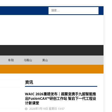
阜阳
马鞍山
黄山
资讯
WAIC 2026重磅发布｜超聚变携手九韶智能推
出FusionCAX™研创工作站 智启下一代工程设
计新课堂
2026年7月19日 星期日 13:57