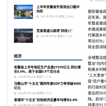
2026年
上半年安徽省外贸进出口稳中
向好
据安徽省
2021年7月27日 星期二 09:02
近年来，我
年整县建成
本建成美
芜宣高速公路将“四改八”
代美丽乡村
2021年7月7日 星期三 11:31
率达85%
将全部消
经济
全域整治
整治”向内
安徽省上半年地区生产总值27370亿元 同比增
和美乡村精
长5.6%，高于全国0.9个百分点
“三大革命
2026年7月22日 星期三 17:05
圾“农户集
马鞍山市“十五五”期间年度GDP力争突破4000
的行政村
亿元
查出的56
2026年7月16日 星期四 15:58
除。启动1
宣城市“十五五”目标经济总量年均增长5.8%
持率达91.
2026年7月16日 星期四 15:58