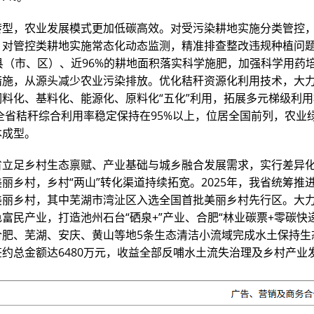
转型，农业发展模式更加低碳高效。对受污染耕地实施分类管控
，对管控类耕地实施常态化动态监测，精准排查整改违规种植问
县（市、区）、近96%的耕地面积落实科学施肥，加强科学用药
措施，从源头减少农业污染排放。优化秸秆资源化利用技术，大
饲料化、基料化、能源化、原料化“五化”利用，拓展多元梯级利
，全省秸秆综合利用率稳定保持在95%以上，位居全国前列，农业
本成型。
省立足乡村生态禀赋、产业基础与城乡融合发展需求，实行差异
丽乡村，乡村“两山”转化渠道持续拓宽。2025年，我省统筹推进
美丽乡村，其中芜湖市湾沚区入选全国首批美丽乡村先行区。大
富民产业，打造池州石台“硒泉+”产业、合肥“林业碳票+零碳快
合肥、芜湖、安庆、黄山等地5条生态清洁小流域完成水土保持生
约总金额达6480万元，收益全部反哺水土流失治理及乡村产业