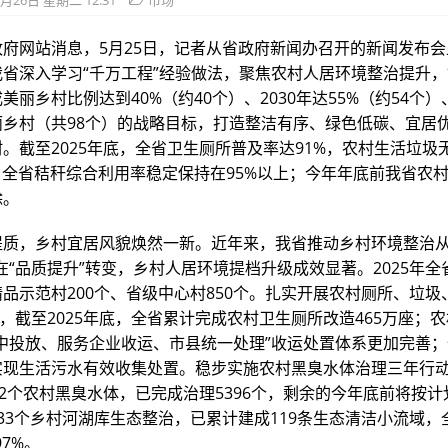
5月26日 星期二 12:31
市场
政府网站消息，5月25日，记者从省政府新闻办召开的新闻发布
省深入学习“千万工程”经验做法，聚焦农村人居环境整治提升，锚
美丽乡村比例达到40%（约40个）、2030年达55%（约54个）、
丽乡村（共98个）的战略目标，打造整洁有序、绿色低碳、宜居
。截至2025年底，全省卫生厕所普及率达91%，农村生活垃圾
；全省秸秆综合利用率稳定保持在95%以上；今年年底前我省农
除。
提质，乡村宜居风貌焕然一新。近年来，我省推动乡村环境整治从
在“品质提升”转变，乡村人居环境提档升级成效显著。2025年
品示范村200个、省级中心村850个。扎实开展农村厕所、垃圾
”，截至2025年底，全省累计完成农村卫生厕所改造465万座；
中投放、服务企业收运、市县统一处理”收运处置体系更加完善；全
实现生活污水有效收集处置。稳步实施农村黑臭水体治理三年行
92个农村黑臭水体，已完成治理5396个，剩余的今年底前将按
33个乡村河湖库生态整治，已累计建成119条生态清洁小流域，
97%。