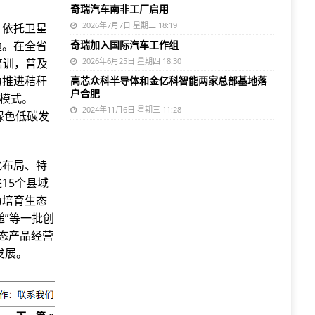
奇瑞汽车南非工厂启用
2026年7月7日 星期二 18:19
，依托卫星
题。在全省
奇瑞加入国际汽车工作组
培训，普及
2026年6月25日 星期四 18:30
力推进秸秆
高芯众科半导体和金亿科智能两家总部基地落
户合肥
用模式。
2024年11月6日 星期三 11:28
绿色低碳发
化布局、特
15个县域
力培育生态
递”等一批创
态产品经营
发展。