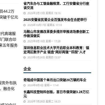
省汽车办与工银金融租赁、工行安徽省分行座
谈交流
44.2万
2026年3月13日 星期五 19:16
突破千亿元
2025安徽省民营企业百强发布会在合肥举行
2025年10月17日 星期五 17:19
马鞍山市发展改革委多措并举推进场景创新工
现代高端服
作做深做实
部门联合印
2025年8月18日 星期一 17:28
未来五年服务
深圳信息职业技术大学开启职业本科教育：锚
定湾区数字产业 锻造“两好两强”“四型”人才
2025年6月26日 星期四 15:57
企业
奇瑞成中国首个单月出口突破20万辆的车企
服务外包执
2026年8月3日 星期一 17:41
化、融合化
长鑫科技登陆科创板，首日市值突破3.28万亿
元
2026年7月28日 星期二 18:23