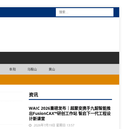
阜阳
马鞍山
黄山
资讯
WAIC 2026重磅发布｜超聚变携手九韶智能推
出FusionCAX™研创工作站 智启下一代工程设
计新课堂
2026年7月19日 星期日 13:57