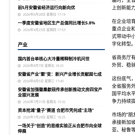
届时，全
上创新能
前5月安徽省经济运行向新向优
2026年6月28日 星期日 17:19
在企业培
一季度安徽省地区生产总值同比增长5.8%
重点企业
2026年4月23日 星期四 17:53
式带动中
字化转型
产业
省商务厅
国内首台单核心大冷量稀释制冷机问世
外贸、稳
2026年8月7日 星期五 18:25
安徽省产业“聚”变：新兴产业增长贡献超七成
这份底气，
2026年8月5日 星期三 17:40
全省服务外
安徽省加强徽墨歙砚传承创新推动文房四宝产
国平均水平
业振兴发展
争力持续
2026年7月31日 星期五 15:32
资本抢滩“量子”赛道 合肥市凭何成“主场”
市场的“朋
2026年7月29日 星期三 18:25
承接新加
一场关于“创造”的思维实验正从合肥市向全球
亚、秘鲁
伸展