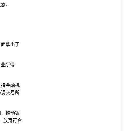
业态。
方面拿出了
企业所得
支持金融机
协调交易所
围，推动银
理。放宽符合