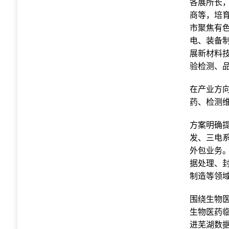
各展所长
商等，培
市聚焦有
电、装备
展新材料
验检测、
在产业方
药、检测
方案明确
发、三电
外包业务
据处理、
制造等领
围绕生物
生物医药
进芜湖数