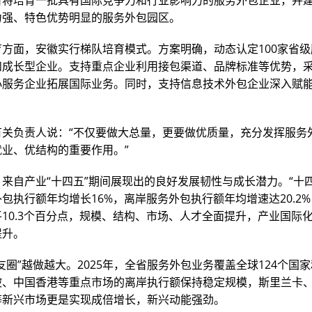
省将培育一批具有国际竞争力和行业影响力的服务外包企业，并建
力强、特色优势明显的服务外包园区。
育方面，安徽实行梯队培育模式。方案明确，动态认定100家省
和成长型企业。支持重点企业利用接包渠道、品牌标准等优势，
小服务企业拓展国际业务。同时，支持信息技术外包企业深入赋
。
有关负责人说：“不仅要做大总量，更要做优质量，充分发挥服务
就业、优结构的重要作用。”
来自产业“十四五”期间展现出的良好发展韧性与成长潜力。“十
包执行额年均增长16%，离岸服务外包执行额年均增速达20.2
10.3个百分点，规模、结构、市场、人才全面提升，产业国际
提升。
友圈”越做越大。2025年，全省服务外包业务覆盖全球124个国
坡、中国香港等重点市场的离岸执行额保持稳定规模，斯里兰卡
等新兴市场更是实现成倍增长，新兴动能强劲。