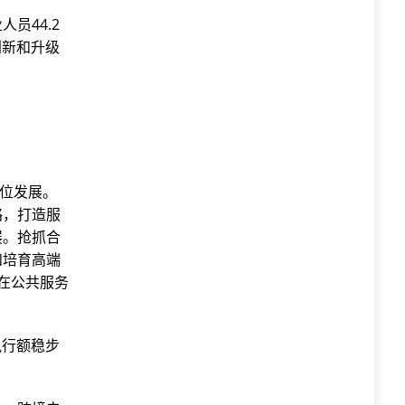
员44.2
创新和升级
错位发展。
略，打造服
展。抢抓合
和培育高端
在公共服务
执行额稳步