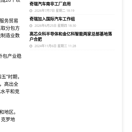
成20个以
奇瑞汽车南非工厂启用
2026年7月7日 星期二 18:19
奇瑞加入国际汽车工作组
级服务贸易
2026年6月25日 星期四 18:30
采取分包方
高芯众科半导体和金亿科智能两家总部基地落
能制造业数
户合肥
2024年11月6日 星期三 11:28
外包产业稳
四五”时期，
%，高出全
化水平和竞
家和地区。
、克罗地