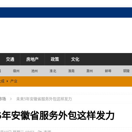
交通
房地产
政策
文化
城
宿州
池州
淮北
淮南
滁州
蚌埠
铜陵
衡
市场
产业
市场
未来5年安徽省服务外包这样发力
七成
产业
5年安徽省服务外包这样发力