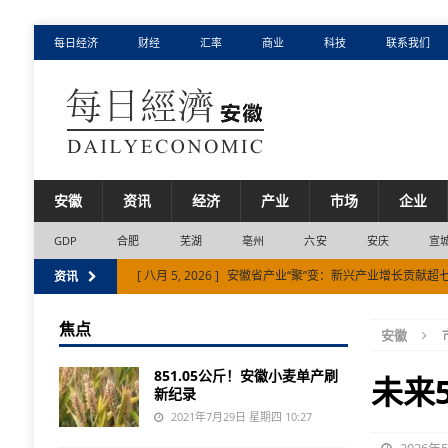
每日经济
财经
汇率
商业
科技
联系我们
安徽
资讯
经济
产业
市场
企业
GDP
合肥
芜湖
亳州
六安
安庆
宣
[ 八月 4, 2026 ]
目前安徽省电网运行平稳电力供需总体平
资讯
[ 八月 7, 2026 ]
国内首台单核心大冷量稀释制冷机问世
焦点
安徽
[ 八月 5, 2026 ]
安徽省产业“聚”变：新兴产业增长贡献超
851.05公斤！安徽小麦单产刷
未来
新纪录
2021年7月29日 星期四 10:27