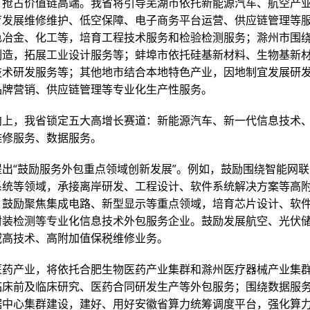
，抢占价值链高端。我省将引导芜湖市依托新能源汽车、航空产
育发展维修维护、低空保障、电子商务平台运营、供应链管理等
色冶金、化工等，培育工程技术服务和检验检测服务；滁州市围
制造，拓展工业设计服务等；蚌埠市依托硅基新材料、生物基新
技术研发服务等；其他地市结合本地特色产业，因地制宜发展研
品牌营销、供应链管理等专业化生产性服务。
向上，我省锁定五大高增长赛道：新能源汽车、新一代信息技术
维修服务、数据服务。
提出“鼓励服务外包重点领域创新发展”。例如，鼓励围绕智能网
系统等领域，承接离岸研发、工程设计、软件系统解决方案等高
。鼓励聚焦集成电路、新型显示等重点领域，培育芯片设计、软
封装检测等专业化信息技术外包服务企业。鼓励发展航空、光伏
域高技术、高附加值保税维修业务。
医药产业，将依托合肥生物医药产业集群和滁州医疗器械产业集
临床前及临床研究、医药合同研发生产等外包服务；围绕数据服
据中心集群建设，建好、用好安徽省算力统筹调度平台，强化算