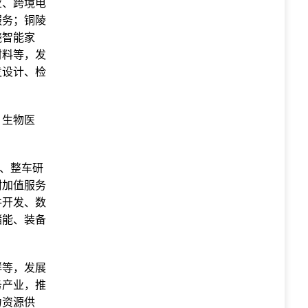
业、跨境电
服务；铜陵
绕智能家
材料等，发
发设计、检
、生物医
联、整车研
附加值服务
件开发、数
储能、装备
群等，发展
务产业，推
力资源供