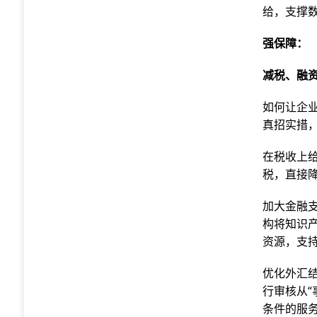
给，支撑
强保障：
减税、融资
如何让企
真招实措
在税收上
税，直接
加大金融
构将知识
资源，支
优化外汇
行审核从“
条件的服