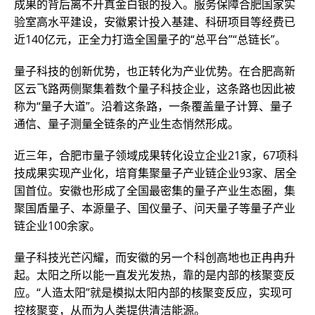
成果的背后离不开真金白银的投入。服务保障合肥国家实
验室高水平建设，安徽累计投入基建、科研项目等经费已
近140亿元，正全力打造全国量子的“总平台”“总链长”。
量子科技的创新优势，也正转化为产业优势。在合肥高新
区云飞路两侧聚集着数个量子科技企业，这条路也因此被
称为“量子大道”。沿着这条路，一条覆盖量子计算、量子
通信、量子测量全链条的产业生态悄然形成。
近三年，合肥市量子领域成果转化设立企业21家，67项科
技成果实现产业化，培育集聚量子产业链企业93家、居全
国首位。安徽也形成了全国最密集的量子产业生态圈，集
聚国盾量子、本源量子、国仪量子、问天量子等量子产业
链企业100余家。
量子科技光芒闪耀，而安徽的另一个科创高地也正冉冉升
起。太阳之所以能一直发光发热，靠的是内部的核聚变反
应。“人造太阳”就是模拟太阳内部的核聚变反应，实现可
控核聚变，从而为人类提供清洁能源。