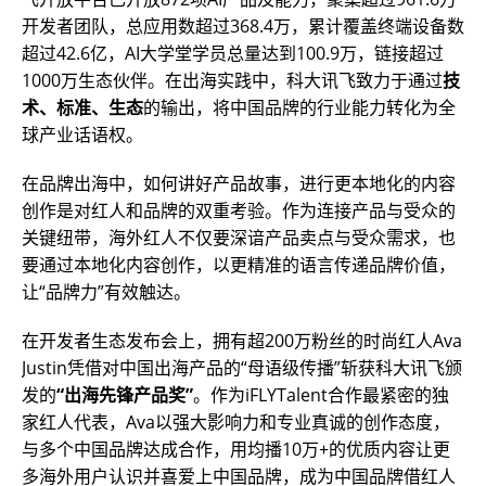
开发者团队，总应用数超过368.4万，累计覆盖终端设备数
超过42.6亿，AI大学堂学员总量达到100.9万，链接超过
1000万生态伙伴。在出海实践中，科大讯飞致力于通过
技
术、标准、生态
的输出，将中国品牌的行业能力转化为全
球产业话语权。
在品牌出海中，如何讲好产品故事，进行更本地化的内容
创作是对红人和品牌的双重考验。作为连接产品与受众的
关键纽带，海外红人不仅要深谙产品卖点与受众需求，也
要通过本地化内容创作，以更精准的语言传递品牌价值，
让“品牌力”有效触达。
在开发者生态发布会上，拥有超200万粉丝的时尚红人Ava
Justin凭借对中国出海产品的“母语级传播”斩获科大讯飞颁
发的
“出海先锋产品奖”
。作为iFLYTalent合作最紧密的独
家红人代表，Ava以强大影响力和专业真诚的创作态度，
与多个中国品牌达成合作，用均播10万+的优质内容让更
多海外用户认识并喜爱上中国品牌，成为中国品牌借红人