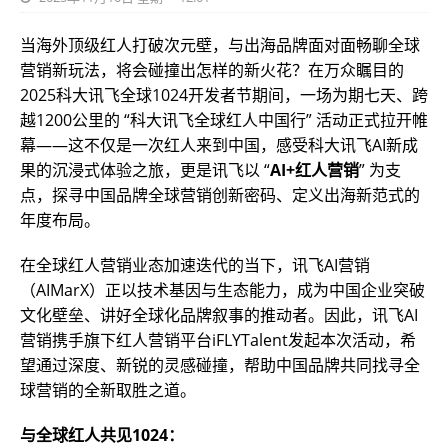
当海外顶级红人打破次元壁，与出海品牌面对面畅聊全球
营销新玩法，将会碰撞出怎样的新火花？在万众瞩目的
2025科大讯飞全球1024开发者节期间，一场为期七天、跨
越1200公里的 “科大讯飞全球红人中国行” 活动正式拉开帷
幕——这不仅是一次红人来到中国，感受科大讯飞AI新成
果的沉浸式体验之旅，更是讯飞以 “
AI+红人营销
” 为支
点，探寻中国品牌全球营销创新密码、定义出海新范式的
年度布局。
在全球红人营销业态加速迭代的当下，讯飞AI营销
（AIMarX）正以技术基因与生态能力，成为中国企业突破
文化壁垒、讲好全球化品牌叙事的推动者。因此，讯飞AI
营销携手旗下红人营销平台iFLYTalent发起本次活动，希
望通过深度、新锐的灵感碰撞，帮助中国品牌共同找寻全
球营销的全新取胜之道。
与全球红人共见1024：