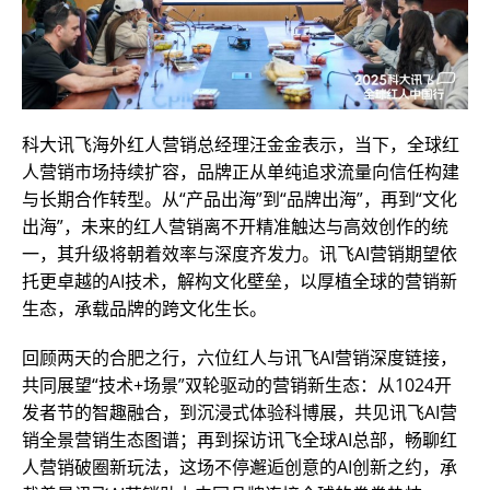
科大讯飞海外红人营销总经理汪金金表示，当下，全球红
人营销市场持续扩容，品牌正从单纯追求流量向信任构建
与长期合作转型。从“产品出海”到“品牌出海”，再到“文化
出海”，未来的红人营销离不开精准触达与高效创作的统
一，其升级将朝着效率与深度齐发力。讯飞AI营销期望依
托更卓越的AI技术，解构文化壁垒，以厚植全球的营销新
生态，承载品牌的跨文化生长。
回顾两天的合肥之行，六位红人与讯飞AI营销深度链接，
共同展望“技术+场景”双轮驱动的营销新生态：从1024开
发者节的智趣融合，到沉浸式体验科博展，共见讯飞AI营
销全景营销生态图谱；再到探访讯飞全球AI总部，畅聊红
人营销破圈新玩法，这场不停邂逅创意的AI创新之约，承