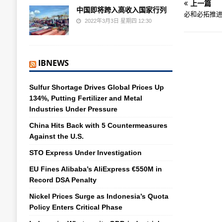
上一篇
中国即将跨入高收入国家行列
必和必拓推
2022年3月3日 星期四 12:30
IBNEWS
Sulfur Shortage Drives Global Prices Up
134%, Putting Fertilizer and Metal
Industries Under Pressure
China Hits Back with 5 Countermeasures
Against the U.S.
STO Express Under Investigation
EU Fines Alibaba’s AliExpress €550M in
Record DSA Penalty
Nickel Prices Surge as Indonesia’s Quota
Policy Enters Critical Phase