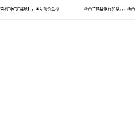
进智利铜矿扩建项目，国际铜价企稳
新西兰储备银行加息后，新西