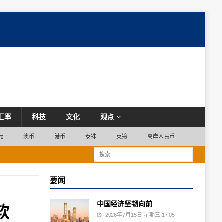
汇率
科技
文化
观点
元
澳币
港币
泰铢
英镑
离岸人民币
要闻
中国经济坚韧向前
软
2026年7月15日 星期三 17:05