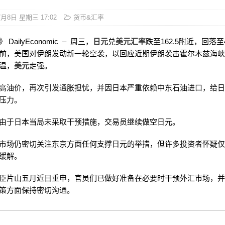
7月8日 星期三 17:02
货币&汇率
DailyEconomic – 周三，
日元
兑
美元汇率
跌至162.5附近，回落
前，美国对伊朗发动新一轮空袭，以回应近期伊朗袭击霍尔木兹海
温，
美元
走强。
高油价，再次引发通胀担忧，并因日本严重依赖中东石油进口，给
压力。
由于日本当局未采取干预措施，交易员继续做空日元。
市场仍密切关注东京方面任何支撑日元的举措，但许多投资者怀疑
缓解。
臣片山五月近日重申，官员们已做好准备在必要时干预外汇市场，
策方面保持密切沟通。