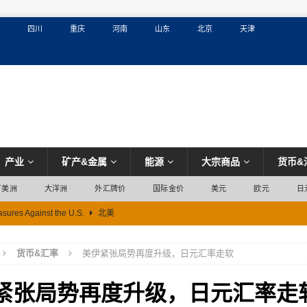
四川
重庆
河南
山东
北京
天津
产业
矿产&金属
能源
大宗商品
货币&
丁美洲
大洋洲
外汇牌价
国际金价
美元
欧元
日
sures Against the U.S.
北美
货币&汇率
美伊紧张局势再度升级，日元汇率走软
紧张局势再度升级，日元汇率走