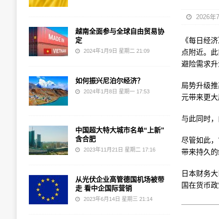
2026年
越南全面参与全球自由贸易协
定
《每日经济》 
2024年1月9日 星期二 21:09
点附近。此
避险需求升
如何振兴尼泊尔经济？
局势升级推
2024年1月8日 星期一 17:53
元带来更大
与此同时，
中国超大特大城市名单“上新”
含合肥
尽管如此，
2023年11月21日 星期二 17:16
带来持久的
日本财务大
从光伏企业高管德国机场被带
国在货币政
走 看中企国际营销
2023年6月14日 星期三 21:14