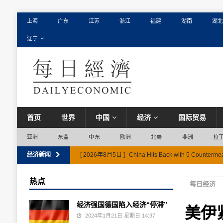
上海
广东
江苏
浙江
福建
湖南
湖北
辽宁
首页
世界
中国
经济
国际贸易
亚洲
东盟
中东
欧洲
北美
非洲
拉
经济新闻
[ 2026年8月5日 ]
China Hits Back with 5 Countermea
热点
每日经济
经济强国德国陷入经济“停滞”
美伊
2024年1月21日 星期日 14:37