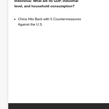
Indonesia: What are its GDP, industrial
level, and household consumption?
China Hits Back with 5 Countermeasures
Against the U.S.