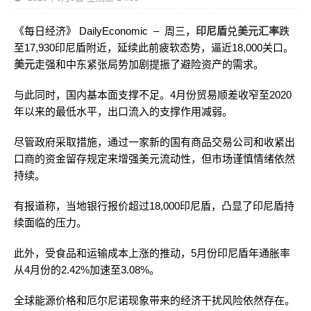
《每日经济》 DailyEconomic – 周三，
印尼盾
兑
美元汇率
跌
至17,930印尼盾附近，延续此前疲软态势，逼近18,000关口。
美元
走强和中东紧张局势加剧提振了避险资产的需求。
与此同时，国内基本面支撑不足。4月份贸易顺差收窄至2020
年以来的最低水平，出口流入的支撑作用减弱。
尽管政府采取措施，通过一家新的国有商品交易公司和收紧出
口商的资金留存规定来增强美元流动性，但市场谨慎情绪依然
持续。
有报道称，当地银行报价超过18,000印尼盾，凸显了印尼盾持
续面临的压力。
此外，受食品和运输成本上涨的推动，5月份印尼盾年通胀率
从4月份的2.42%加速至3.08%。
全球能源价格和厄尔尼诺现象带来的经济干扰风险依然存在。