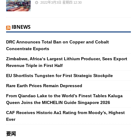
2022年3月3日 星期四 12:30
IBNEWS
DRC Announces Total Ban on Copper and Cobalt
Concentrate Exports
Zimbabwe, Africa‘s Largest Lithium Producer, Sees Export
Revenue Triple in First Half
EU Shortlists Tungsten for First Strategic Stockpile
Rare Earth Prices Remain Depressed
From Qiandao Lake to the World’s Finest Tables Kaluga
Queen Joins the MICHELIN Guide Singapore 2026
CAF Receives Historic Aa1 Rating from Moody’s, Highest
Ever
要闻