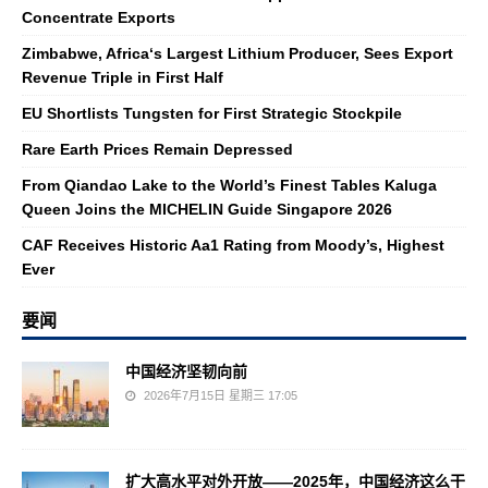
Concentrate Exports
Zimbabwe, Africa‘s Largest Lithium Producer, Sees Export
Revenue Triple in First Half
EU Shortlists Tungsten for First Strategic Stockpile
Rare Earth Prices Remain Depressed
From Qiandao Lake to the World’s Finest Tables Kaluga
Queen Joins the MICHELIN Guide Singapore 2026
CAF Receives Historic Aa1 Rating from Moody’s, Highest
Ever
要闻
中国经济坚韧向前
2026年7月15日 星期三 17:05
扩大高水平对外开放——2025年，中国经济这么干