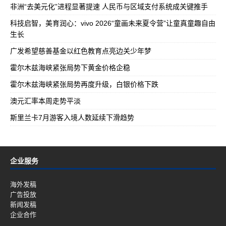
非洲“去美元化”进程显著提速 人民币与区域支付系统成关键推手
科技启智，美育润心：vivo 2026“童画未来夏令营”让童真童趣自由
生长
广发希望慈善基金以红色教育点亮边关少年梦
霍尔木兹海峡紧张局势下黄金价格企稳
霍尔木兹海峡紧张局势再度升级，白银价格下跌
澳元汇率本周走势平淡
斯里兰卡7月游客入境人数延续下滑趋势
企业服务
海外发稿
广告投放
新闻发稿
企业合作