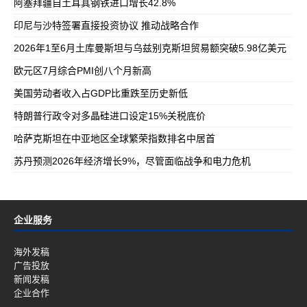
阿塞拜疆自土耳其钢铁进口增长42.8%
印尼与沙特签署直接投资协议 推动战略合作
2026年1至6月土库曼斯坦与乌兹别克斯坦贸易额突破5.98亿美元
欧元区7月综合PMI创八个月新高
美国劳动者收入占GDP比重跌至历史新低
特朗普行政令对多晶硅进口设定15%关税底价
哈萨克斯坦在中亚地区全球繁荣指数排名中居首
苏丹预测2026年经济增长9%，尽管面临战争和电力危机
企业服务
海外发稿
广告投放
新闻发稿
企业合作