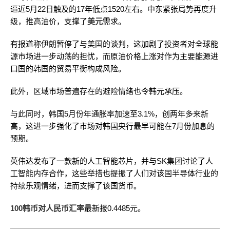
逼近5月22日触及的17年低点1520左右。中东紧张局势再度升
级，推高油价，支撑了
美元
需求。
有报道称伊朗暂停了与美国的谈判，这加剧了投资者对全球能
源市场进一步动荡的担忧，而原油价格上涨对作为主要能源进
口国的韩国的贸易平衡构成风险。
此外，区域市场普遍存在的避险情绪也令韩元承压。
与此同时，韩国5月份年通胀率加速至3.1%，创两年多来新
高，这进一步强化了市场对韩国央行最早可能在7月份加息的
预期。
英伟达发布了一款新的人工智能芯片，并与SK集团讨论了人
工智能内存合作，这些举措也提振了人们对该国半导体行业的
持续乐观情绪，进而支撑了该国货币。
100韩币对人民币汇率
最新报0.4485元。