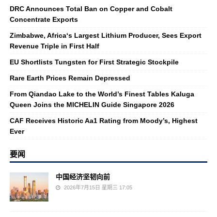
DRC Announces Total Ban on Copper and Cobalt
Concentrate Exports
Zimbabwe, Africa‘s Largest Lithium Producer, Sees Export
Revenue Triple in First Half
EU Shortlists Tungsten for First Strategic Stockpile
Rare Earth Prices Remain Depressed
From Qiandao Lake to the World’s Finest Tables Kaluga
Queen Joins the MICHELIN Guide Singapore 2026
CAF Receives Historic Aa1 Rating from Moody’s, Highest
Ever
要闻
中国经济坚韧向前
2026年7月15日 星期三 17:05