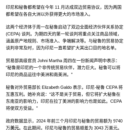
印尼和秘鲁都希望在今年 11 月达成双边贸易协议，因为两国
都希望在各自大洲以外获得更大的市场准入。
这两个经济体于周一在秘鲁启动了双边全面经济伙伴关系协定
(CEPA) 谈判。为期四天的第一轮谈判将重点关注商品领域，
涵盖原产地规则、市场准入、争端解决等。与秘鲁的贸易协定
谈判非常及时，因为印尼一直希望扩大其出口目的地名单。
贸易部高级官员 Johni Martha 周四在一份新闻声明中表示：
“秘鲁是印尼的一个非传统贸易伙伴，潜力巨大。秘鲁可以将
印尼的商品运往中美洲和南美洲。”
秘鲁对外贸易部长 Elizabeth Galdo 表示，印尼-秘鲁 CEPA 将
互惠互利。她补充说：“这不是关于贸易，但它将扩大秘鲁在
东南亚的影响力，印尼在拉丁美洲的影响力也是如此。CEPA
将使双方受益。”
政府数据显示，2024 年前三个月印尼与秘鲁的贸易额为 9740
万
美元
。在此期间，印尼与秘鲁的贸易顺差为 3043 万美元。