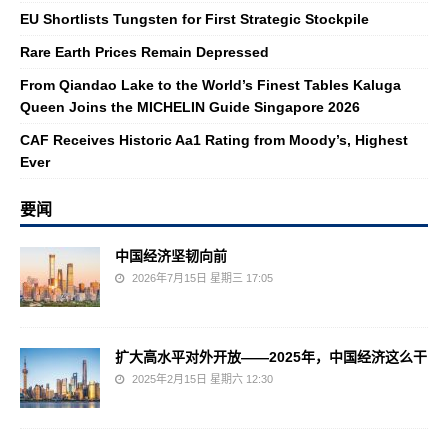
EU Shortlists Tungsten for First Strategic Stockpile
Rare Earth Prices Remain Depressed
From Qiandao Lake to the World’s Finest Tables Kaluga
Queen Joins the MICHELIN Guide Singapore 2026
CAF Receives Historic Aa1 Rating from Moody’s, Highest
Ever
要闻
中国经济坚韧向前
2026年7月15日 星期三 17:05
扩大高水平对外开放——2025年，中国经济这么干
2025年2月15日 星期六 12:30