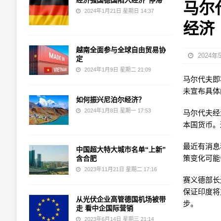
经济强国德国陷入经济“停滞”
马尔
2024年1月21日 星期日 14:37
经济
越南全面参与全球自由贸易协
2024年
定
2024年1月9日 星期二 21:09
马尔代夫即
未宣布具体
如何振兴尼泊尔经济？
2024年1月8日 星期一 17:53
马尔代夫经
本国货币。
最近有消息
中国超大特大城市名单“上新”
策变化可能
含合肥
2023年11月21日 星期二 17:16
赛义德部长
保证印度将
从光伏企业高管德国机场被带
步。
走 看中企国际营销
2023年6月14日 星期三 21:14