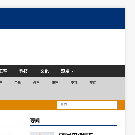
汇率
科技
文化
观点
元
日元
澳币
港币
泰铢
英镑
要闻