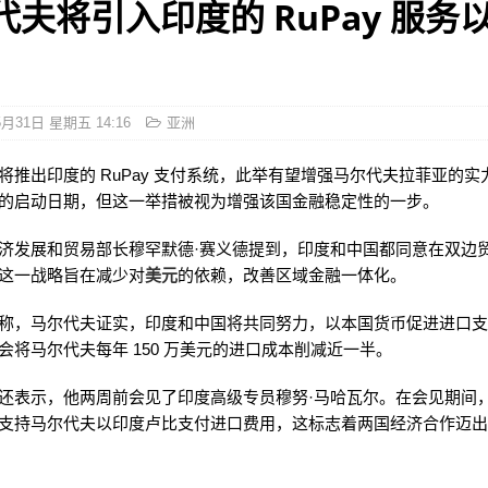
代夫将引入印度的 RuPay 服务
5月31日 星期五 14:16
亚洲
将推出印度的 RuPay 支付系统，此举有望增强马尔代夫拉菲亚的实
的启动日期，但这一举措被视为增强该国金融稳定性的一步。
济发展和贸易部长穆罕默德·赛义德提到，印度和中国都同意在双边
这一战略旨在减少对
美元
的依赖，改善区域金融一体化。
称，马尔代夫证实，印度和中国将共同努力，以本国货币促进进口
会将马尔代夫每年 150 万美元的进口成本削减近一半。
还表示，他两周前会见了印度高级专员穆努·马哈瓦尔。在会见期间
支持马尔代夫以印度卢比支付进口费用，这标志着两国经济合作迈