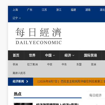
上海
广东
江苏
浙江
福建
湖南
湖北
辽宁
首页
世界
中国
经济
国际贸易
非洲
拉丁美洲
中亚
中东
东盟
亚洲
离岸人民币
经济新闻
[ 2026年8月7日 ]
巴拉圭主权风险评级位列拉美第三 
热点
每日经济