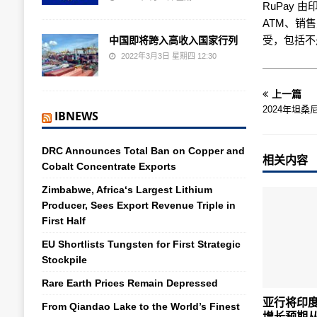
RuPay 
ATM、销售
受，包括不
中国即将跨入高收入国家行列
2022年3月3日 星期四 12:30
上一篇
2024年坦桑
IBNEWS
DRC Announces Total Ban on Copper and
相关内容
Cobalt Concentrate Exports
Zimbabwe, Africa‘s Largest Lithium
Producer, Sees Export Revenue Triple in
First Half
EU Shortlists Tungsten for First Strategic
Stockpile
Rare Earth Prices Remain Depressed
亚行将印度
From Qiandao Lake to the World’s Finest
增长预期从