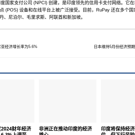
由印度国家支付公司 (NPCI) 创建，是印度领先的信用卡支付网络。它
点 (POS) 设备和在线平台上被广泛接受。目前，RuPay 还在多个国
丹、尼泊尔、毛里求斯、阿联酋和新加坡。
尼亚经济增长率为5.6%
日本维持5月份经济预
2024财年经济
非洲正在推动印度的经济
印度将保持经济
6.3%上调至
雄心
位，但下行风险