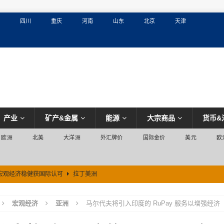
四川
重庆
河南
山东
北京
天津
产业
矿产&金属
能源
大宗商品
货币&
欧洲
北美
大洋洲
外汇牌价
国际金价
美元
欧
宏观经济稳健获国际认可
拉丁美洲
宏观经济
亚洲
马尔代夫将引入印度的 RuPay 服务以增强经济