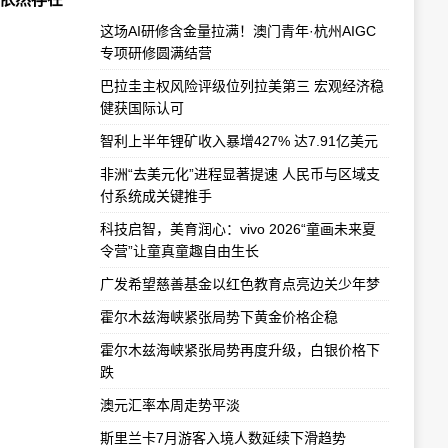
这场AI研修含金量拉满！澳门青年·杭州AIGC
专项研修圆满结营
巴拉圭主权风险评级位列拉美第三 宏观经济稳
健获国际认可
智利上半年锂矿收入暴增427% 达7.91亿美元
非洲“去美元化”进程显著提速 人民币与区域支
付系统成关键推手
科技启智，美育润心：vivo 2026“童画未来夏
令营”让童真童趣自由生长
广发希望慈善基金以红色教育点亮边关少年梦
霍尔木兹海峡紧张局势下黄金价格企稳
霍尔木兹海峡紧张局势再度升级，白银价格下
跌
澳元汇率本周走势平淡
斯里兰卡7月游客入境人数延续下滑趋势