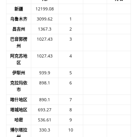
新疆
12199.08
乌鲁木齐
3099.62
1
昌吉州
1367.3
2
巴音郭楞
1027.43
3
州
阿克苏地
1027.43
4
区
伊犁州
939.9
5
克拉玛依
898.1
6
市
喀什地区
890.1
7
塔城地区
693.27
8
哈密
536.61
9
博尔塔拉
330.3
10
州