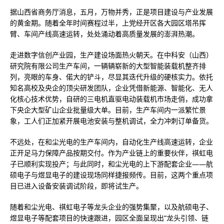
据山西省商务厅消息，五月，万物并秀，正是项目建设与产业发展
的黄金期。随着全年时间赛程过半，上党经开区各大园区塔吊挥
臂、车间产线高速运转，处处涌动着高质量发展的澎湃热潮。
走进数字信创产业园，生产建设场面热火朝天。在中科安（山西）
研究院有限公司生产车间，一辆辆崭新的大型智能装载机整齐排
列，亮眼的车身、偌大的铲斗，尽显其迭代升级的硬核实力。依托
知名高校及央企的顶尖研发团队，企业凭借新能源、智能化、无人
化核心技术优势，自研的三电机直驱电动装载机市场走俏，成功拿
下央企大型矿山企业批量级大单。目前，生产车间内一派繁忙景
象，工人们正加紧开展电池安装与整机调试，全力冲刺订单备货。
不远处，在和尘光电的生产车间内，自动化生产线高速运转，企业
正开足马力保障产品按期交付。作为产业链上的重要伙伴，祺虹电
子已顺利实现投产；与此同时，和尘光电的上下游配套企业——航
硕电子与煜显电子的建设现场同样捷报频传。目前，这两个重点项
目已进入设备安装调试阶段，即将试生产。
随着和尘光电、祺虹电子等龙头企业的强势集聚，以及航硕电子、
煜显电子等配套项目的快速跟进，园区全面呈现出“龙头引领、链