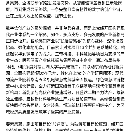
条集聚、全域联动”的强劲发展态势。从智能玻璃盖板到显示触摸
屏，再到集成显示终端，一条完整且富有韧性的数字信创产业链，
正在上党大地上加速成型、拔节生长。
数字信创产业的强势崛起，并非单兵突进，而是上党经开区构建现
代产业体系的一个缩影。如今，多点支撑、多元发展的产业新格局
正同步拉开。智能感知产业以“长治智感谷”为核心载体，深化场景
招商、强化本地配套，目前累计对接项目13个并加速落地转化，构
建起以华润微电子为龙头，三帝科技、中科慧拓等项目为支撑的产
业生态；医药健康产业依托振东集团等链主企业，通过布局杭州
“科创飞地”深度对接西湖大学等高端智库，并联动京深两地创新资
源，全面构建起“研发在飞地、转化在上党”的产学研用闭环；现代
物流产业随着华南五金机电智慧物贸城全面投运，绿色智慧冷链物
流中心加快建设，全力打造国家级骨干冷链基地与现代化智慧商贸
新格局；新能源与光伏产业提速增效，日盛达二期全力达产，象辑
独立储能、启钠新材料等新质生产力项目加速布局；高端装备制造
板块同样势头强劲，安合装备、博瑞新材料等项目相继投产，为区
域经济高质量发展筑牢了坚实的产业底盘。
要素集聚，跑出项目建设“加速度”。为破解项目建设瓶颈，经开区
坚持挂图作战、倒排工期，全面推行“一项目一专班一清单”推进机