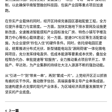
制，以此确保华南智慧融创科技园、包装产业园等重点项目加速
跑。
在夯实产业载体的同时，经开区持续完善园区基础配套工程，全方
位提升承载力与宜居度。一方面，加快实施地下排水管网及设施更
新改造，全速推进智能感知产业园标准化厂房、特色小镇写字楼及
算力中心等核心载体建设；另一方面，提速OPC社区等生活配套设
施，为企业提供“拎包入住”的硬件条件。同时，依托绿电园区建
设，统筹推进分布式光伏、新型储能电站及“源网荷储”一体化微电
网项目，充分发挥绿电直供、低成本能源等要素成本优势，叠加全
程帮办代办、审批提速等“软服务”，全力推动重点项目早开工、早
投产、早达效，为产业集群的持续壮大注入源源不断的强劲动能。
从“引进一个”到“带来一串”，再到“聚成一片”，上党经开区正以抓铁
有痕的实干作风，推动数字信创、高端装备等主导产业串珠成链，
加速构建多点支撑的现代产业体系，为区域经济高质量发展筑牢了
坚实的产业底盘。
上一篇