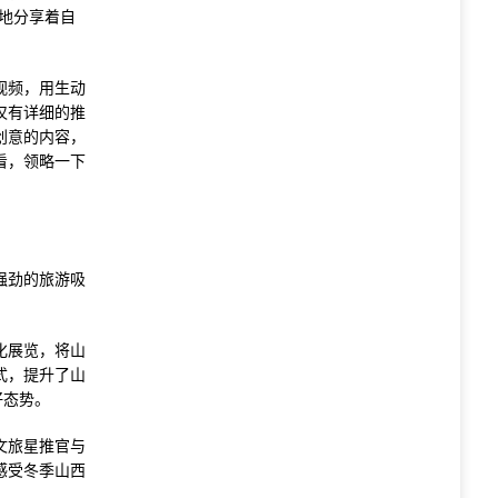
地分享着自
视频，用生动
仅有详细的推
创意的内容，
看，领略一下
强劲的旅游吸
化展览，将山
式，提升了山
好态势。
文旅星推官与
感受冬季山西