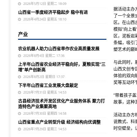
2026年5月12日 星期二 18:09
据活动主办
山西省一季度经济平稳起步 稳中有进
了一个全景
2026年4月24日 星期五 18:10
区。在山西
模拟“向上
产业
区，泥板岩
条幅，吸引
农业机器人助力山西省旱作农业高质量发展
塑艺术的巅
2026年8月4日 星期二 17:36
与此同时，
上半年山西省农业经济平稳向好，夏粮实现“三
山西文创专
增”单产创新高
体验的双向
2026年8月2日 星期日 17:37
奖等互动环
下半年山西省工业发展大盘敲定
2026年7月31日 星期五 14:53
“带着孩子
古县经济技术开发区优化产业服务体系 聚力打
故事，这种
造特色产业集聚高地
2026年7月30日 星期四 14:58
活动主办方
说教式、科
山西省重点产业转型升级 经济结构向优调整
时空壁垒，
2026年7月29日 星期三 14:53