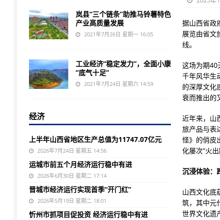
2025年
岚县“三个链条”助推马铃薯特色
产业高质量发展
据山西省政
展览由省文
2021年7月26日 星期一 16:05
线。
工业经济“稳定发力”，全面小康
这场为期4
“底气十足”
千年风华生
2021年7月24日 星期六 14:59
的深厚文化
衰而推出的
经济
近年来，山
旅产品与表
上半年山西省地区生产总值为11747.07亿元
怪》的俏皮
化屡次“火出
2026年7月24日 星期五 14:56
运城市前五个月经济运行稳中有进
沉浸体验：
2026年6月30日 星期二 17:14
晋城市经济运行实现首季“开门红”
山西文化底蕴
2026年5月19日 星期二 18:01
筑，其中元
世界文化遗
忻州市抓项目促投资 经济运行稳中有进