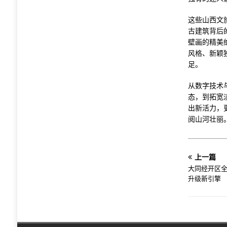
这些山西文
古建筑背后
壁画的精美
风格、新颖
足。
从数字技术
态，到拓宽
出新活力，
阅山河壮丽
上一篇
大同经开区全
升级新引擎