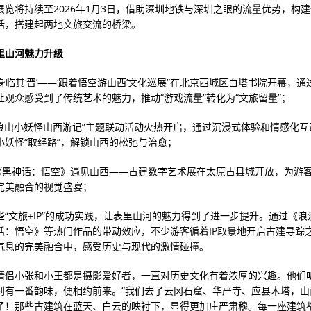
展览将持续至2026年1月3日，借助深圳地铁与深圳之眼的流量优势，构
话，搭建起两地文旅交流的桥梁。
表里山河魅力升级
“身临其‘晋’——‘跟着悟空游山西’文化巡展”在北京西城区白塔书院开幕，
让观众感受到了传统艺术的魅力，推动“游戏流量”转化为“文旅留量”；
浪浪山小妖怪山西游记”主题联动活动火热开启，通过沉浸式体验和情感化互
小妖怪“取经路”，解锁山西的松弛与治愈；
，《黑神话：悟空》遇见山西——古建数字艺术展在太原古县城开放，为游
完美融合的视觉盛宴；
些“文旅+IP”的成功实践，让表里山河的魅力得到了进一步提升。通过《浪
话：悟空》等热门作品的带动效应，不少游客循着IP取景地开启古建寻踪
气息的完美融合中，感受历史与现代的激情碰撞。
情侣小张和小王都是摄影爱好者，一直对历史文化有着浓厚的兴趣。他们
别有一番韵味，便相约前来。“我们去了云冈石窟、华严寺、应县木塔，山
了！那些古建筑在蓝天、白云的映衬下，显得更加庄严肃穆。每一座建筑