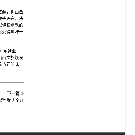
底蕴，将山西
镜头语言，将
以轻松幽默的
旅变得趣味十
”系列业
山西文旅焕发
品古建韵味、
下一篇
游“热”力全开