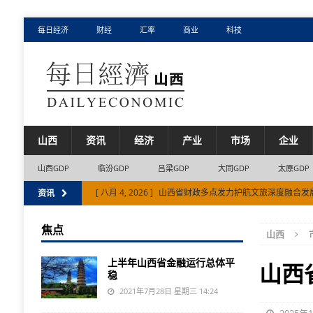
每日经济
财经
汇率
商业
科技
山西
资讯
经济
产业
市场
企业
山西GDP
临汾GDP
吕梁GDP
大同GDP
太原GDP
[ 八月 4, 2026 ]
山西省财政多点发力护航文旅深度融合发
资讯
[ 八月 4, 2026 ]
农业机器人助力山西省旱作农业高质量发
焦点
山西
[ 八月 5, 2026 ]
努力推动山西省经济持续向新向优向好发
上半年山西省金融运行总体平
山西
稳
2021年7月28日 星期三 14:24