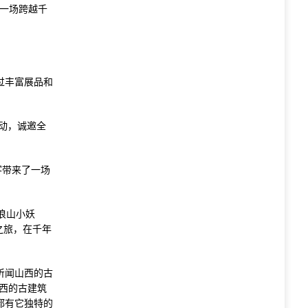
建一场跨越千
通过丰富展品和
动，诚邀全
客带来了一场
浪山小妖
之旅，在千年
听闻山西的古
西的古建筑
都有它独特的