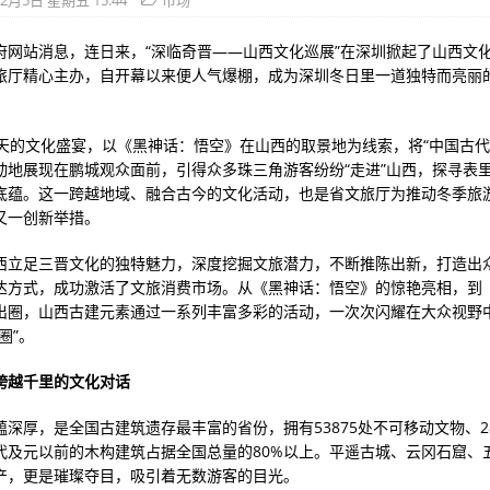
12月5日 星期五 15:44
市场
府网站消息，连日来，“深临奇晋——山西文化巡展”在深圳掀起了山西文
旅厅精心主办，自开幕以来便人气爆棚，成为深圳冬日里一道独特而亮丽
0天的文化盛宴，以《黑神话：悟空》在山西的取景地为线索，将“中国古代
动地展现在鹏城观众面前，引得众多珠三角游客纷纷“走进”山西，探寻表
底蕴。这一跨越地域、融合古今的文化活动，也是省文旅厅为推动冬季旅
又一创新举措。
西立足三晋文化的独特魅力，深度挖掘文旅潜力，不断推陈出新，打造出
达方式，成功激活了文旅消费市场。从《黑神话：悟空》的惊艳亮相，到
出圈，山西古建元素通过一系列丰富多彩的活动，一次次闪耀在大众视野
圈”。
跨越千里的文化对话
深厚，是全国古建筑遗存最丰富的省份，拥有53875处不可移动文物、28
代及元以前的木构建筑占据全国总量的80%以上。平遥古城、云冈石窟、
产，更是璀璨夺目，吸引着无数游客的目光。