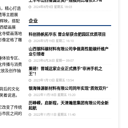
上半年山西省国企资产规模同比增长3.7%
2024年8月9日 星期五 18:03
局，精心打造
遗等主题展
企业
相辉映，搭配
山西壁画展
化寺壁画落地
科创扬帆拓华东 晋企斩获合肥园区优质项目
影像定格了雕
2026年5月19日 星期二 16:10
山西钢科碳材料有限公司争做高性能碳纤维产
业引领者
睡体验专区、
2023年6月26日 星期一 09:07
化传播与消费
重磅！晋城这家企业正式携手“非洲手机之
发放及创作抽
王”！
2023年1月13日 星期五 13:54
银海锋源新材料有限公司同年实现“质效双升”
背后的文化
笑着说道。
2022年11月18日 星期五 15:20
历峥嵘，启新程，天津瀚思集团有限公司全新
它改变了传统
起航
与市民之间的
2022年11月11日 星期五 11:40