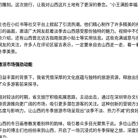
的雕刻。这次旅行，让我对山西这片土地有了更深的眷恋。”小王满脸幸福
主也在小红书等社交平台上掀起了引流热潮。他们精心制作了许多精美的
彩的画面，邀请广大网友趁着淡季去山西感受那份独特的魅力。视频中不
点介绍，还有山西晋北访古指南旅游小贴士等实用信息。这些充满诚意与
网友的关注，许多人在评论区留言表示，一定要亲自去山西走一走、看一
冬季美景。
激活市场强劲动能
日益丰富的背景下，我省凭借深厚的文化底蕴与独特的旅游资源，释放出
了众多游客前来探寻。
相对较淡的时期，省文旅厅积极拓展思路，主动出击，通过在深圳举办文
游资源推向更广阔的市场，吸引更多潜在游客的关注。这种创新的营销方
名度与影响力，让山西的冬季旅游市场呈现出“淡季不淡、热力不减”的良
山西的冬日画卷散发着别样的韵味，吸引着众多目光聚焦于此。多位山西
平台的博主们也纷纷来到山西，开启了一场沉浸式的冬季探秘之旅，深度
魅力。