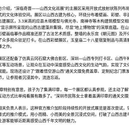
方介绍，“深临奇晋——山西文化巡展”的主展区采用开放式放射状陈列布
式的文化体验空间。展区以山西古建为核心，环绕分布着壁画、彩塑、非
古建展区，3.3米高的应县木塔模型与佛光寺、南禅寺等木构建筑模型交
看”显示屏所呈现的山西古建藻井集锦，尽显“地上博物馆”的深厚底蕴。在
彩壁画临摹作品精准还原了古法艺术质感，整墙的永乐宫《朝元图》及开
了众多观众驻足打卡。在山西彩塑展区，玉皇庙二十八星宿复制品与高清
峰之作。
展区还配备了仿真云冈石窟大佛合影区、深圳—山西专列打卡区、山西午
区等互动场景，让观众在互动中深度感受山西文化的生动气韵，实现了文
赋能。现场还设计了“跟着悟空游山西”通关文牒免费盖章、定制纪念门票
节，让参观者沉浸其中，流连忘返。
盖章特别有意思，孩子为了集满印章，每一个展区都认真参观，还主动了解
互动方式比单纯看展有趣多了。”深圳市民陈女士拿着盖满印章的通关文牒
相关负责人表示，这种官方推介加阶段持续性的开放式展览是首次尝试，
普式的推介模式，用小而精、小而美的全景沉浸式空间，打破了山西古建
让游客能够近距离感受山西千年文明的魅力。