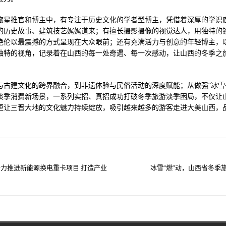
旅星推官和博主中，有专注于历史文化的学者型博主，凭借着深厚的学识
的历史故事、建筑技艺娓娓道来；有擅长摄影摄像的视觉达人，用独特的
绝伦以最震撼的方式呈现在大众眼前；还有充满活力与创意的年轻博主，
独特的视角，记录着在山西的每一处奇遇、每一次感动，让山西的冬季之
与古建文化的跨界融合，到非遗体验与民俗活动的深度赋能；从做强“冰雪+
淡季消费新场景，一系列实招、真招成功打破冬季旅游淡季困局，不仅让
更让三晋大地的文化魅力持续绽放，吸引越来越多的游客走进大美山西，
。
力推进新能源换电重卡项目 打造产业
冰雪“燃”动，山西省冬季旅