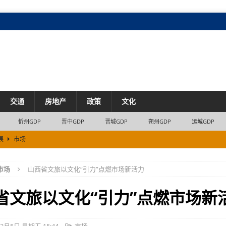
交通
房地产
政策
文化
忻州GDP
晋中GDP
晋城GDP
朔州GDP
运城GDP
展
市场
展
产业
市场
山西省文旅以文化“引力”点燃市场新活力
展
市场
省文旅以文化“引力”点燃市场新