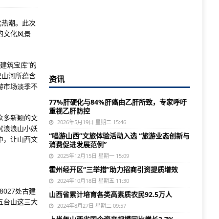
化热潮。此次
的文化风景
建筑宝库”的
里山河所蕴含
资讯
游市场淡季不
77%肝硬化与84%肝癌由乙肝所致，专家呼吁
重视乙肝防控
众多新颖的文
2026年5月19日 星期二 15:46
《浪浪山小妖
“唱游山西”文旅体验活动入选 “旅游业态创新与
中，让山西文
消费促进发展范例”
2025年12月15日 星期一 15:09
霍州经开区“三举措”助力招商引资提质增效
2024年10月18日 星期五 11:30
027处古建
山西省累计培育各类高素质农民92.5万人
五台山这三大
2024年8月27日 星期二 09:57