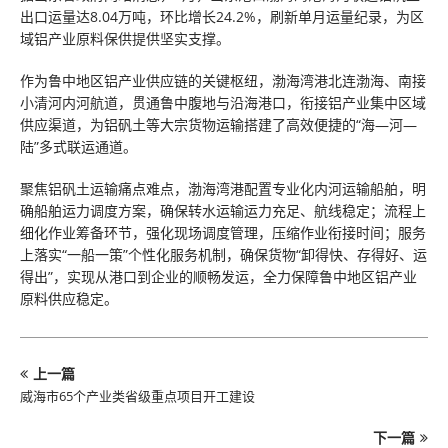
出口运量达8.04万吨，环比增长24.2%，刷新单月运量纪录，为区
域铝产业原料保供提供坚实支撑。
作为鲁中地区铝产业供应链的关键枢纽，渤海湾港北连渤海、南接
小清河内河航道，贯通鲁中腹地与沿海港口，衔接铝产业集中区域
供应渠道，为铝矾土等大宗货物运输搭建了高效便捷的“海—河—
陆”多式联运通道。
聚焦铝矾土运输痛点难点，渤海湾港配置专业化内河运输船舶，明
确船舶运力调度方案，确保转水运输运力充足、航线稳定；流程上
细化作业筹备环节，强化现场调度管理，压缩作业衔接时间；服务
上落实“一船一策”个性化服务机制，确保货物“卸得快、存得好、运
得出”，实现从港口到企业的顺畅发运，全力保障鲁中地区铝产业
原料供应稳定。
上一篇
威海市65个产业类省级重点项目开工建设
下一篇