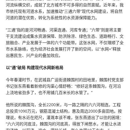
河流纵横交织，成就了北方城市不可多得的自然禀赋。近年来，我
市依托现有河道水系，加速推动“三通六带”现代水网建设，将自然
河道的潜在优势，转化为系统性的水资源保障能力。
“三通”指的是河河畅通、河渠连通、河库专通；“六带”则是将主要
干支流建设成集水资源保障、防洪除涝、绿色生态、道路畅行、文
旅融合、产业发展于一体的六个功能带。这张水网，不仅理顺了全
市水系脉络，也为经济社会发展打开了新的空间，以“水网+”释放
出惠民生、兴产业的叠加效应。
以“通”破局 构建现代水网新格局
今年春灌时节，在武城县广运街道棘围村的田地里，棘围村党支部
书记张东燕看着新修的沟渠心情舒畅：“修好这条棘围沟，在河沿
上浇地省劲多了，也不用铺几百米长的水管了。”
他所说的棘围沟，全长2200米，与一路之隔的六六河相连。工程
总投资1090万元，钢筋混凝土结构，惠及周边2000多亩田地。按
理说，有水近在咫尺，灌溉本该不难，张东燕道出了以往的困境：
“六六河的河底洼，棘围沟的河底高，得放下闸憋水，才能让水进