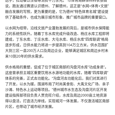
选手，拉动餐饮住宿等消费千万余元。”市体育局群体科科长张薇
说，跑友通过赛道认识德州、了解德州，这正是“水网+体育+文旅”
融合发展的写照，更为重要的是，它为德州“特色体育名城”建设提
供了基础条件，也成为展示城市形象、推广城市品牌的重要窗口。
以水网为纽带，沿线文旅产业蓬勃发展的背后，是城市供水保障能
力的系统性跃升。随着丁东水库完成升级改造、杨庄水库工程即将
建成，丁东水库、丁庄水库、大屯水库、杨庄水库“四库联调”格局
逐步形成，日供水能力将进一步提高到104万立方米，供水范围扩
大到三区一县200万人口及周边企业，能够满足城区和周边乡村未
来10到20年的供水需求。
供水格局的重塑，促成了位于城区南部的沟盘河水库“功成身退”。
这座曾承担主城区重要饮用水水源地功能的水库，随着“四库联调”
体系的完善，正式去功能化。“沟盘河去功能化后，我们对其进行
了开发，以水为媒，围湖布局了时尚美食街、大禹文化广场、亲子
沙滩、特色水上运动等项目。”德州城市水生态及沟盘河片区开发
建设指挥部项目负责人贾克旺介绍，水库及周边2000亩土地资源
得以盘活，打造活力岸线，实现城河一体发展，不仅激活城区南部
片区，也带动了城市经济发展。