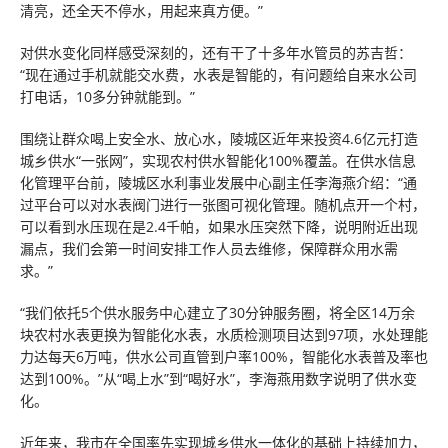
清亮，还全天不停水，用起来真方便。”
对供水变化同样感受深刻的，还有干了十多年水管员的苏吉哲：
“现在通过手机就能交水费，水表是智能的，有问题给自来水公司
打电话，10多分钟就能到。”
围绕让群众喝上安全水、放心水，陵城区近年来投资4.6亿元打造
城乡供水“一张网”，实现农村供水智能化100%覆盖。在供水信息
化管理平台前，陵城区水利事业发展中心副主任李海燕介绍：“通
过平台可以对水表阀门进行一张图可视化管理。随机点开一个村，
可以看到水压现在是2.4千帕，如果水压突然下降，说明附近出现
漏点，我们会第一时间安排工作人员去维修，保障群众用水需
求。”
“我们依托5个供水服务中心建立了30分钟服务圈，将全区14万余
块农村水表更换为智能化水表，水质检测项目达到97项，水处理能
力达每天6万吨，供水公司直管到户率100%，智能化水表普及率也
达到100%。”从“喝上水”到“喝好水”，李海燕用数字说明了供水变
化。
近年来，我市在全国率先实现城乡供水一体化的基础上持续加力，