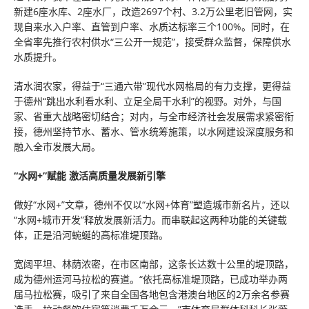
新建6座水库、2座水厂，改造2697个村、3.2万公里老旧管网，实
现自来水入户率、直管到户率、水质达标率三个100%。同时，在
全省率先推行农村供水“三公开一规范”，接受群众监督，保障供水
水质提升。
清水润农家，得益于“三通六带”现代水网格局的有力支撑，更得益
于德州“跳出水利看水利、立足全局干水利”的视野。对外，与国
家、省重大战略密切结合；对内，与全市经济社会发展需求紧密衔
接，德州坚持节水、蓄水、管水统筹施策，以水网建设深度服务和
融入全市发展大局。
“水网+”赋能 激活高质量发展新引擎
做好“水网+”文章，德州不仅以“水网+体育”塑造城市新名片，还以
“水网+城市开发”释放发展新活力。而串联起这两种功能的关键载
体，正是沿河蜿蜒的高标准堤顶路。
宽阔平坦、林荫浓密，在市区南部，这条长达数十公里的堤顶路，
成为德州运河马拉松的赛道。“依托高标准堤顶路，已成功举办两
届马拉松赛，吸引了来自全国各地包含港澳台地区的2万余名参赛