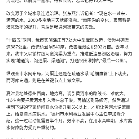
沟浇地。以前浇一遍水，得拉长线，怎么也得10天左右。”
改变源于全域水系连通治理。张东燕告诉记者：“现在水一过来，
满河的水，2000多亩地三天就能浇完。”棘围沟的变化，表面看是
灌溉效率的提升，背后是畅通河渠带来的实效。
“十四五”期间，我市实施潘庄等7处大中型灌区改造，清淤衬砌渠
道387公里，改造桥涵闸540座，改善灌溉面积202万亩。去年以
来，我市又以镇村级河道沟渠为重点，推进低洼易涝区治理，努力
实现“地通沟、沟通渠、渠通河”，打通农田灌排的“最后一公里”。
纵观全市水网布局，河渠连通是在疏通水系“毛细血管”上下功夫，
而河库专通，则是在关键节点上做文章。
夏津县地处德州西南，地势高，调引黄河水的路线长、难度大。
“以往需要把黄河水引入潘庄总干渠，再输送到马颊河，然后通过
控制下游的李家桥闸将水位提升到5米以上，才能让黄河水逆流而
上，给夏津水库供水。”德州市水利事业发展中心主任李加峰介
绍，这一过程动辄需要半个月，效率不高，在用水高峰期，水库蓄
水保障能力受到严重制约。