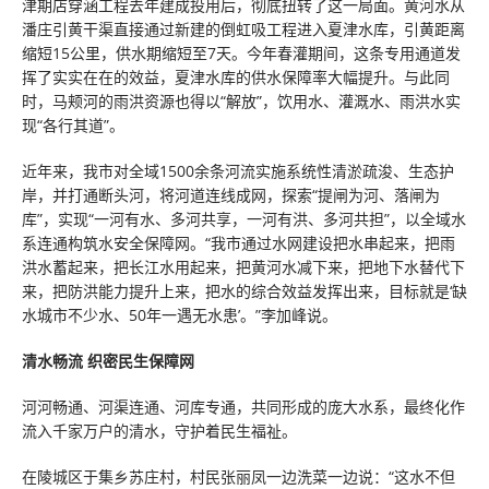
津期店穿涵工程去年建成投用后，彻底扭转了这一局面。黄河水从
潘庄引黄干渠直接通过新建的倒虹吸工程进入夏津水库，引黄距离
缩短15公里，供水期缩短至7天。今年春灌期间，这条专用通道发
挥了实实在在的效益，夏津水库的供水保障率大幅提升。与此同
时，马颊河的雨洪资源也得以“解放”，饮用水、灌溉水、雨洪水实
现“各行其道”。
近年来，我市对全域1500余条河流实施系统性清淤疏浚、生态护
岸，并打通断头河，将河道连线成网，探索“提闸为河、落闸为
库”，实现“一河有水、多河共享，一河有洪、多河共担”，以全域水
系连通构筑水安全保障网。“我市通过水网建设把水串起来，把雨
洪水蓄起来，把长江水用起来，把黄河水减下来，把地下水替代下
来，把防洪能力提升上来，把水的综合效益发挥出来，目标就是‘缺
水城市不少水、50年一遇无水患’。”李加峰说。
清水畅流 织密民生保障网
河河畅通、河渠连通、河库专通，共同形成的庞大水系，最终化作
流入千家万户的清水，守护着民生福祉。
在陵城区于集乡苏庄村，村民张丽凤一边洗菜一边说：“这水不但