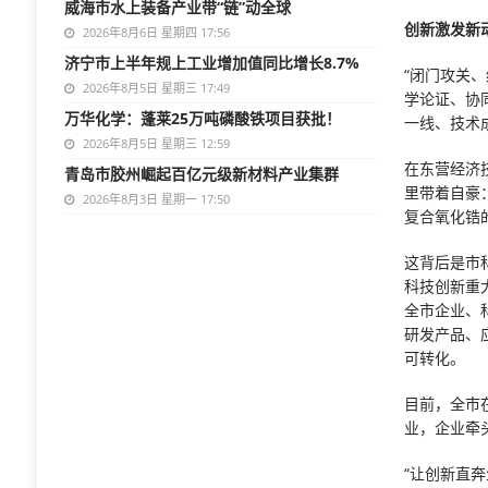
威海市水上装备产业带“链”动全球
创新激发新
2026年8月6日 星期四 17:56
济宁市上半年规上工业增加值同比增长8.7%
“闭门攻关
2026年8月5日 星期三 17:49
学论证、协
万华化学：蓬莱25万吨磷酸铁项目获批！
一线、技术
2026年8月5日 星期三 12:59
在东营经济
青岛市胶州崛起百亿元级新材料产业集群
里带着自豪
2026年8月3日 星期一 17:50
复合氧化锆
这背后是市
科技创新重
全市企业、
研发产品、
可转化。
目前，全市
业，企业牵
“让创新直