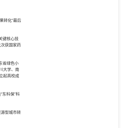
果转化“最后
关键核心技
批次获国家药
东省绿色小
川大学、南
建立起高校成
“东科保”科
资源型城市转