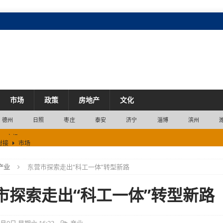
市场
政策
房地产
文化
德州
日照
枣庄
泰安
济宁
淄博
滨州
对接
市场
产业
东营市探索走出“科工一体”转型新路
发展
企业
产业
市探索走出“科工一体”转型新路
市场