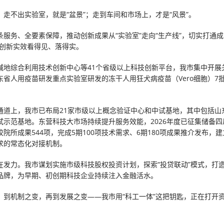
，走不出实验室，就是“盆景”；走到车间和市场上，才是“风景”。
条服务、全要素保障，推动创新成果从“实验室”走向“生产线”，切实打通成
让创新实效看得见、落得实。
碱地综合利用技术创新中心等41个省级以上科技创新平台，我市集中开展
东省人用疫苗研发重点实验室研发的冻干人用狂犬病疫苗（Vero细胞）7
通道上，我市已布局21家市级以上概念验证中心和中试基地，其中包括山
试示范基地。东营科技大市场持续提升服务效能，2026年度已征集储备四
院所成果544项，完成5期100项技术需求、6期180项成果推介发布，
求的常态化对接机制。
在发力。我市谋划实施市级科技股权投资计划，探索“投贷联动”模式，打造
品牌，为早期、初创期科技企业持续注入金融活水。
，到机制之变，再到发展之变——我市用“科工一体”这把钥匙，正在打开
。