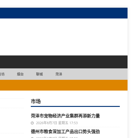
潍坊
烟台
聊城
菏泽
市场
菏泽市宠物经济产业集群再添新力量
2026年8月7日 星期五 17:53
德州市粮食深加工产品出口势头强劲