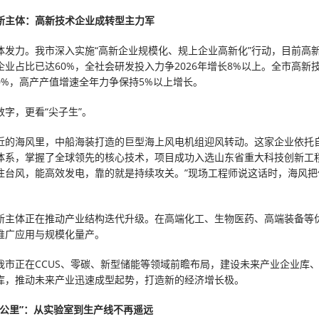
新主体：高新技术企业成转型主力军
体发力。我市深入实施“高新企业规模化、规上企业高新化”行动，目前高
企业占比已达60%，全社会研发投入力争2026年增长8%以上。全市高新
10%，高产产值增速全年力争保持5%以上增长。
数字，更看“尖子生”。
近的海风里，中船海装打造的巨型海上风电机组迎风转动。这家企业依托
体系，掌握了全球领先的核心技术，项目成功入选山东省重大科技创新工程
住台风，能高效发电，靠的就是持续攻关。”现场工程师说这话时，海风把
新主体正在推动产业结构迭代升级。在高端化工、生物医药、高端装备等
推广应用与规模化量产。
我市正在CCUS、零碳、新型储能等领域前瞻布局，建设未来产业企业库
库，推动未来产业迅速成型起势，打造新的经济增长极。
一公里”：从实验室到生产线不再遥远