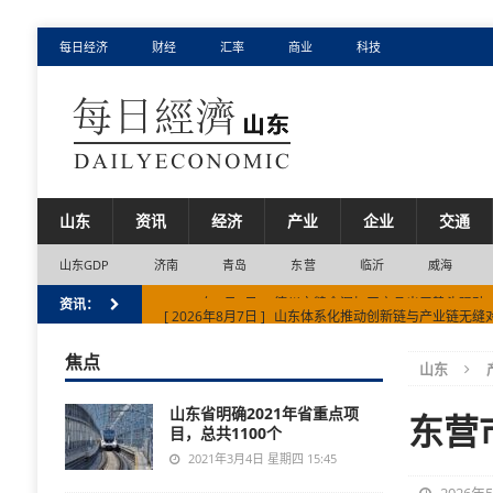
每日经济
财经
汇率
商业
科技
山东
资讯
经济
产业
企业
交通
山东GDP
济南
青岛
东营
临沂
威海
[ 2026年8月7日 ]
山东体系化推动创新链与产业链无缝
资讯：
[ 2026年8月6日 ]
中关村店的口碑从何而来
市场
焦点
山东
[ 2026年8月6日 ]
青岛成信马达：智造“马达”驱动产业
山东省明确2021年省重点项
[ 2026年8月7日 ]
菏泽市宠物经济产业集群再添新力量
东营
目，总共1100个
[ 2026年8月7日 ]
德州市粮食深加工产品出口势头强劲
2021年3月4日 星期四 15:45