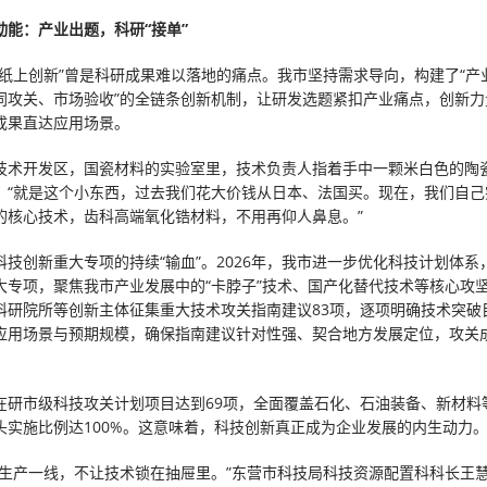
动能：产业出题，科研“接单”
、纸上创新”曾是科研成果难以落地的痛点。我市坚持需求导向，构建了“产
同攻关、市场验收”的全链条创新机制，让研发选题紧扣产业痛点，创新力
成果直达应用场景。
技术开发区，国瓷材料的实验室里，技术负责人指着手中一颗米白色的陶
：“就是这个小东西，过去我们花大价钱从日本、法国买。现在，我们自己
的核心技术，齿科高端氧化锆材料，不用再仰人鼻息。”
科技创新重大专项的持续“输血”。2026年，我市进一步优化科技计划体系
大专项，聚焦我市产业发展中的“卡脖子”技术、国产化替代技术等核心攻
科研院所等创新主体征集重大技术攻关指南建议83项，逐项明确技术突破
应用场景与预期规模，确保指南建议针对性强、契合地方发展定位，攻关
在研市级科技攻关计划项目达到69项，全面覆盖石化、石油装备、新材料
头实施比例达100%。这意味着，科技创新真正成为企业发展的内生动力
奔生产一线，不让技术锁在抽屉里。”东营市科技局科技资源配置科科长王