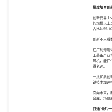
梯度培育创
创新要靠主
的规模以上
占比达55.
创新不只看
在广利港附
工装备产业
风机，能扛
得老远。
一批优质创
键技术加速
面向未来，
台库、场景
打通“最后