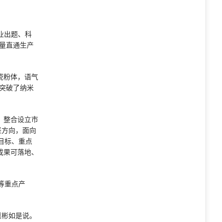
业出题、科
量直通生产
瓷粉体，语气
突破了纳米
，整合设立市
坚方向，面向
目标、重点
成果可落地、
等重点产
。
慧彬如是说。