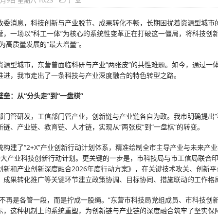
5月9日 星期六 16:23
产业
改委消息，科技创新与产业脱节、成果转化不畅，长期困扰着资源型城市
营，一场以“科工一体”为核心的系统性变革正在打破这一僵局，将科技创新
为高质量发展的“最大增量”。
资源型城市，东营曾面临科研与产业“两张皮”的共性难题。如今，通过一
推进，我市走出了一条科技与产业深度融合的特色转型之路。
垒：从“分头走”到“一盘棋”
部门管研发，工信部门管产业，创新链与产业链各自为政。我市明确提出“
新链、产业链、教育链、人才链，实现从“两张皮”到“一盘棋”的转变。
统构建了“2+X”产业创新行动计划体系，精准绘制全市主导产业与未来产
9大产业科技创新行动计划。更关键的一步是，市科技局与市工信局联合
创新和产业创新深度融合2026年度行动方案》，在关键技术攻关、创新平
、成果转化推广等关键环节建立政策协调、目标协同、措施联动的工作格
信不再是各管一段，而是拧成一股绳。”东营市科技局党组成员、市科技创
示，这种机制上的系统重塑，为创新链与产业链的深度融合筑牢了坚实保