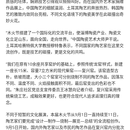
质感的坯体，娴熟技艺引得观众频频叫好。而在国内外艺术家捐赠
作品展上，中国陶艺的细腻温润、土耳其陶艺的奔放热烈、韩国陶
艺的雅致内敛同台亮相，不同文化语境下的陶瓷美学在此碰撞出奇
妙火花。
“木火节搭建了一个国际化的交流平台，使淄博陶瓷产业、陶瓷文
化立足山东，面向全国，走向世界。”中国陶瓷艺术大师尹干说。
土耳其哈赛特佩大学教授穆特鲁表示，不同国家的陶艺家在这里交
流创作，既是技艺的碰撞，更是文化的共鸣。
“我们在原有10余座共享窑炉的基础上，参照传统‘龙窑’样式，新建
一座长15米、容量7立方米的现代柴窑——复兴窑。该窑造型古
朴，依坡而建，大小三个窑室可分别烧制不同的陶艺作品，因落灰
不同、温度不同、火焰接触面积不同，最后窑变出的色彩也不
同。”朱庄社区党总支宣传委员王冰慧向记者介绍，复兴窑采用传
统柴烧工艺，成釉效果更好，也更符合现代人追求返璞归真的理
念。
不同于短暂的文化展演，本届木火节从9月1日一直持续至11日，
陶艺家们要完成“设计—制作—烧制—展览—总结”的全流程创作。
9月5日开始，国内外陶艺家以及市民的陶艺作品在复兴窑内分批次