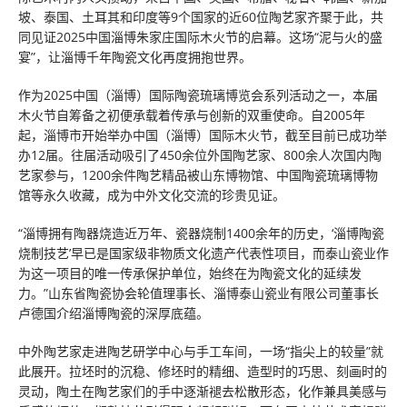
坡、泰国、土耳其和印度等9个国家的近60位陶艺家齐聚于此，共
同见证2025中国淄博朱家庄国际木火节的启幕。这场“泥与火的盛
宴”，让淄博千年陶瓷文化再度拥抱世界。
作为2025中国（淄博）国际陶瓷琉璃博览会系列活动之一，本届
木火节自筹备之初便承载着传承与创新的双重使命。自2005年
起，淄博市开始举办中国（淄博）国际木火节，截至目前已成功举
办12届。往届活动吸引了450余位外国陶艺家、800余人次国内陶
艺家参与，1200余件陶艺精品被山东博物馆、中国陶瓷琉璃博物
馆等永久收藏，成为中外文化交流的珍贵见证。
“淄博拥有陶器烧造近万年、瓷器烧制1400余年的历史，‘淄博陶瓷
烧制技艺’早已是国家级非物质文化遗产代表性项目，而泰山瓷业作
为这一项目的唯一传承保护单位，始终在为陶瓷文化的延续发
力。”山东省陶瓷协会轮值理事长、淄博泰山瓷业有限公司董事长
卢德国介绍淄博陶瓷的深厚底蕴。
中外陶艺家走进陶艺研学中心与手工车间，一场“指尖上的较量”就
此展开。拉坯时的沉稳、修坯时的精细、造型时的巧思、刻画时的
灵动，陶土在陶艺家们的手中逐渐褪去松散形态，化作兼具美感与